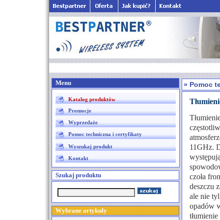
Menu
» Pomoc te
Katalog produktów
Tłumieni
Promocje
Tłumienie
Wyprzedaże
częstotli
Pomoc techniczna i certyfikaty
atmosferz
11GHz. Dl
Wyszukaj produkt
występują
Kontakt
spowodow
Szukaj produktu
czoła fr
deszczu z
ale nie t
opadów w
Wybrane artykuły
tłumienie