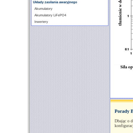
Układy zasilania awaryjnego
Akumulatory
Akumulatory LiFePO4
Inwertery
Porady
Dbając o d
konfigurac