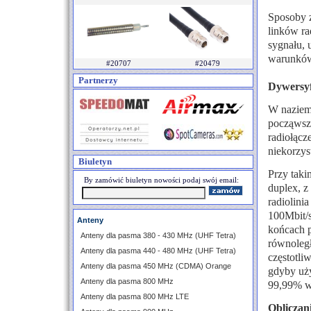
Sposoby z
linków r
sygnału, 
warunków
#20707
#20479
Partnerzy
Dywersyf
W naziemn
począwsz
radiołącz
niekorzy
Biuletyn
Przy taki
By zamówić biuletyn nowości podaj swój email:
duplex, z
radiolini
100Mbit/s
Anteny
końcach 
Anteny dla pasma 380 - 430 MHz (UHF Tetra)
równoległ
Anteny dla pasma 440 - 480 MHz (UHF Tetra)
częstotli
Anteny dla pasma 450 MHz (CDMA) Orange
gdyby uży
Anteny dla pasma 800 MHz
99,99% w
Anteny dla pasma 800 MHz LTE
Obliczan