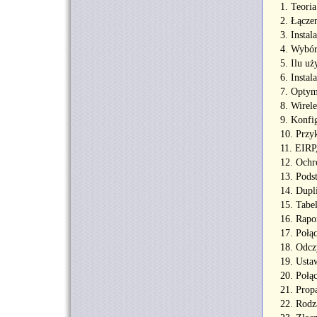
1. Teor
2. Łączen
3. Insta
4. Wybór
5. Ilu u
6. Insta
7. Optym
8. Wirel
9. Konfi
10. Przy
11. EIRP
12. Ochr
13. Pods
14. Dupl
15. Tabe
16. Rapo
17. Połą
18. Odcz
19. Usta
20. Poł
21. Propa
22. Rodz