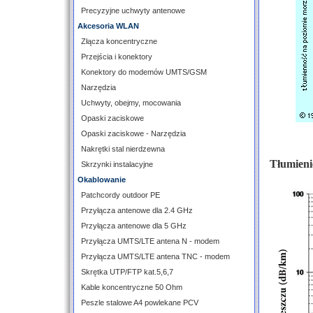
Precyzyjne uchwyty antenowe
Akcesoria WLAN
Złącza koncentryczne
Przejścia i konektory
Konektory do modemów UMTS/GSM
Narzędzia
Uchwyty, obejmy, mocowania
Opaski zaciskowe
Opaski zaciskowe - Narzędzia
Nakrętki stal nierdzewna
Tłumieni
Skrzynki instalacyjne
Okablowanie
Patchcordy outdoor PE
Przyłącza antenowe dla 2.4 GHz
Przyłącza antenowe dla 5 GHz
Przyłącza UMTS/LTE antena N - modem
Przyłącza UMTS/LTE antena TNC - modem
Skrętka UTP/FTP kat.5,6,7
Kable koncentryczne 50 Ohm
Peszle stalowe A4 powlekane PCV