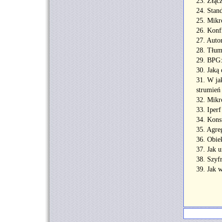
23. Złąc
24. Stan
25. Mikr
26. Konf
27. Aut
28. Tłum
29. BPG:
30. Jaką
31. W ja
strumień
32. Mikr
33. Iper
34. Kons
35. Agre
36. Obie
37. Jak 
38. Szy
39. Jak w