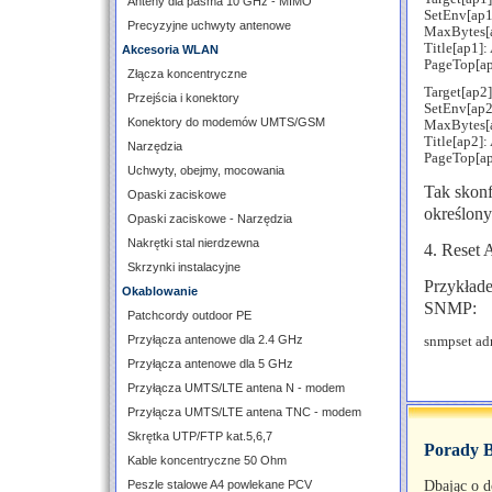
Anteny dla pasma 10 GHz - MIMO
SetEnv[a
Precyzyjne uchwyty antenowe
MaxBytes[
Title[ap1]:
Akcesoria WLAN
PageTop[a
Złącza koncentryczne
Target[ap2
Przejścia i konektory
SetEnv[a
Konektory do modemów UMTS/GSM
MaxBytes[
Title[ap2]:
Narzędzia
PageTop[a
Uchwyty, obejmy, mocowania
Tak skon
Opaski zaciskowe
określon
Opaski zaciskowe - Narzędzia
Nakrętki stal nierdzewna
4. Reset 
Skrzynki instalacyjne
Przykłade
Okablowanie
SNMP:
Patchcordy outdoor PE
Przyłącza antenowe dla 2.4 GHz
snmpset adr
Przyłącza antenowe dla 5 GHz
Przyłącza UMTS/LTE antena N - modem
Przyłącza UMTS/LTE antena TNC - modem
Skrętka UTP/FTP kat.5,6,7
Porady
Kable koncentryczne 50 Ohm
Peszle stalowe A4 powlekane PCV
Dbając o d