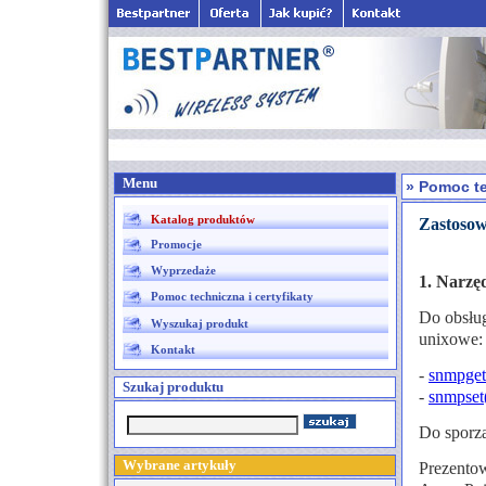
Menu
» Pomoc te
Katalog produktów
Zastosow
Promocje
Wyprzedaże
1. Narzęd
Pomoc techniczna i certyfikaty
Do obsług
Wyszukaj produkt
unixowe:
Kontakt
-
snmpget
Szukaj produktu
-
snmpset
Do sporz
Wybrane artykuły
Prezentow