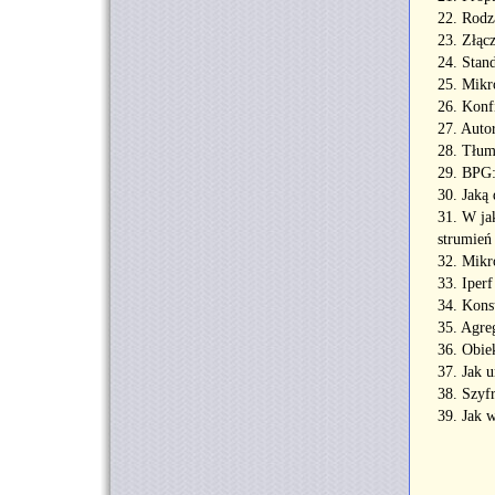
22. Rodz
23. Złąc
24. Stan
25. Mikr
26. Konf
27. Aut
28. Tłum
29. BPG:
30. Jaką
31. W ja
strumień
32. Mikr
33. Iper
34. Kons
35. Agre
36. Obie
37. Jak 
38. Szy
39. Jak w