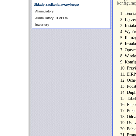
konfigurac
Układy zasilania awaryjnego
Akumulatory
1. Teor
Akumulatory LiFePO4
2. Łączen
Inwertery
3. Insta
4. Wybór
5. Ilu u
6. Insta
7. Optym
8. Wirel
9. Konfi
10. Przy
11. EIRP
12. Ochr
13. Pods
14. Dupl
15. Tabe
16. Rapo
17. Połą
18. Odcz
19. Usta
20. Poł
21. Propa