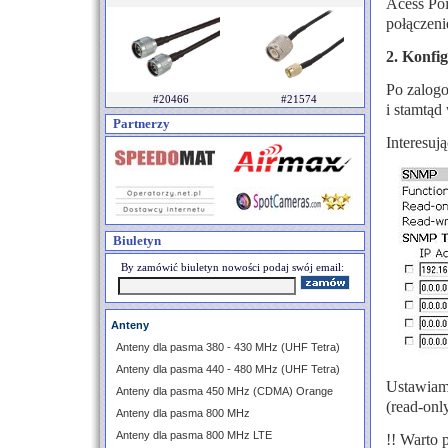
Acess Po
połączen
2. Konfi
Po zalogo
#20466
#21574
i stamtą
Partnerzy
Interesuj
Biuletyn
By zamówić biuletyn nowości podaj swój email:
Anteny
Anteny dla pasma 380 - 430 MHz (UHF Tetra)
Anteny dla pasma 440 - 480 MHz (UHF Tetra)
Ustawiamy
Anteny dla pasma 450 MHz (CDMA) Orange
(read-onl
Anteny dla pasma 800 MHz
Anteny dla pasma 800 MHz LTE
!! Warto 