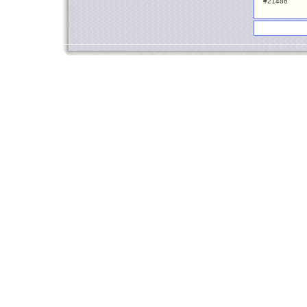
#21486