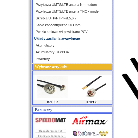
Przyłącza UMTS/LTE antena N - modem
Przyłącza UMTS/LTE antena TNC - modem
Skrętka UTP/FTP kat.5,6,7
Kable koncentryczne 50 Ohm
Peszle stalowe A4 powlekane PCV
Układy zasilania awaryjnego
Akumulatory
Akumulatory LiFePO4
Inwertery
Wybrane artykuły
#21563
#20939
Partnerzy