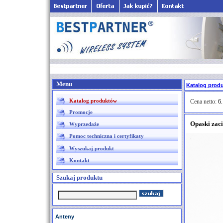
Menu
Katalog prod
Katalog produktów
Cena netto:
6.
Promocje
Opaski zac
Wyprzedaże
Pomoc techniczna i certyfikaty
Wyszukaj produkt
Kontakt
Szukaj produktu
Anteny