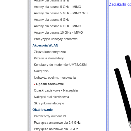
Anteny dla pasma 5 GHz
Zaciskarki d
Anteny dla pasma 5 GHz - MIMO
Anteny dla pasma 5 GHz - MIMO 3x3
Anteny dla pasma 6 GHz
Anteny dla pasma 6 GHz - MIMO
Anteny dla pasma 10 GHz - MIMO
Precyzyjne uchwyty antenowe
Akcesoria WLAN
Złącza koncentryczne
Przejścia i konektory
Konektory do modemów UMTS/GSM
Narzędzia
Uchwyty, obejmy, mocowania
Opaski zaciskowe
Opaski zaciskowe - Narzędzia
Nakrętki stal nierdzewna
Skrzynki instalacyjne
Okablowanie
Patchcordy outdoor PE
Przyłącza antenowe dla 2.4 GHz
Przyłącza antenowe dla 5 GHz