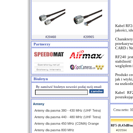
Kabel RF2
jakości, i
#20460
#20905
Charakter
przekazywa
Partnerzy
CARD i Nm,
RF240 jest
stabilność
względem i
Produkt ce
Biuletyn
jak i wtyk
na uszkodz
By zamówić biuletyn nowości podaj swój email:
Kabel RF
poszukując
Anteny
Cena netto:
10
Anteny dla pasma 380 - 430 MHz (UHF Tetra)
Anteny dla pasma 440 - 480 MHz (UHF Tetra)
Anteny dla pasma 450 MHz (CDMA) Orange
RF5 (0,43dB/m)
Anteny dla pasma 800 MHz
#20594