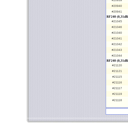
#20939
#20940
#20941
RF240 (0,31dB
#21045
#21046
#21040
#21041
#21042
#21043
#21044
RF240 (0,31dB
#21120
#21121
#21115
#21116
#21117
#21119
#21118