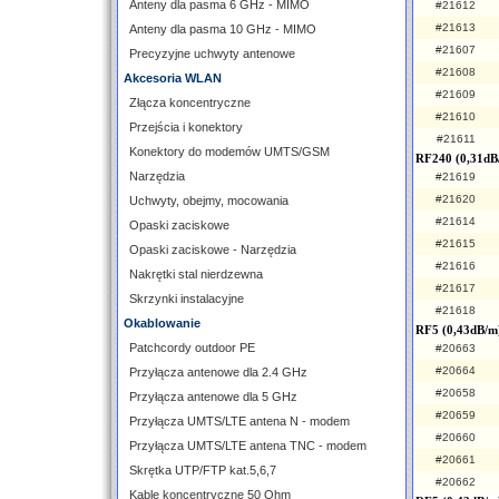
Anteny dla pasma 6 GHz - MIMO
#21612
#21613
Anteny dla pasma 10 GHz - MIMO
#21607
Precyzyjne uchwyty antenowe
#21608
Akcesoria WLAN
#21609
Złącza koncentryczne
#21610
Przejścia i konektory
#21611
Konektory do modemów UMTS/GSM
RF240 (0,31dB
Narzędzia
#21619
#21620
Uchwyty, obejmy, mocowania
#21614
Opaski zaciskowe
#21615
Opaski zaciskowe - Narzędzia
#21616
Nakrętki stal nierdzewna
#21617
Skrzynki instalacyjne
#21618
Okablowanie
RF5 (0,43dB/m)
Patchcordy outdoor PE
#20663
#20664
Przyłącza antenowe dla 2.4 GHz
#20658
Przyłącza antenowe dla 5 GHz
#20659
Przyłącza UMTS/LTE antena N - modem
#20660
Przyłącza UMTS/LTE antena TNC - modem
#20661
Skrętka UTP/FTP kat.5,6,7
#20662
Kable koncentryczne 50 Ohm