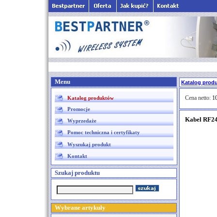
Menu
Katalog prod
Cena netto:
10
Katalog produktów
Promocje
Kabel RF2
Wyprzedaże
Pomoc techniczna i certyfikaty
Wyszukaj produkt
Kontakt
Szukaj produktu
Wybrane artykuły