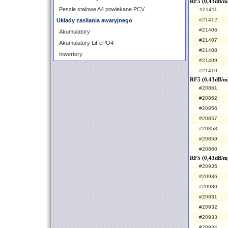
RF5 (0,43dB/m
Peszle stalowe A4 powlekane PCV
#21411
#21412
Układy zasilania awaryjnego
#21406
Akumulatory
#21407
Akumulatory LiFePO4
#21408
Inwertery
#21409
#21410
RF5 (0,43dB/m
#20861
#20862
#20856
#20857
#20858
#20859
#20860
RF5 (0,43dB/m)
#20935
#20936
#20930
#20931
#20932
#20933
#20934