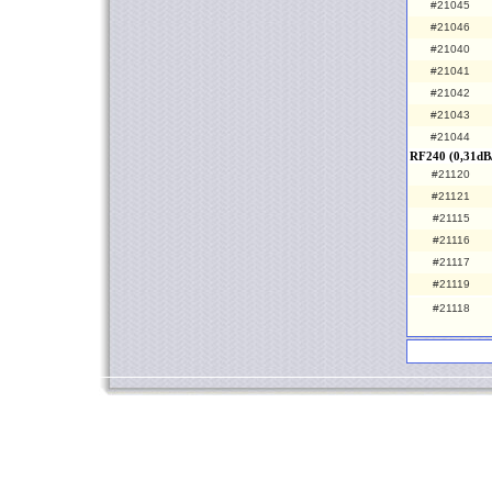
#21045
#21046
#21040
#21041
#21042
#21043
#21044
RF240 (0,31dB
#21120
#21121
#21115
#21116
#21117
#21119
#21118