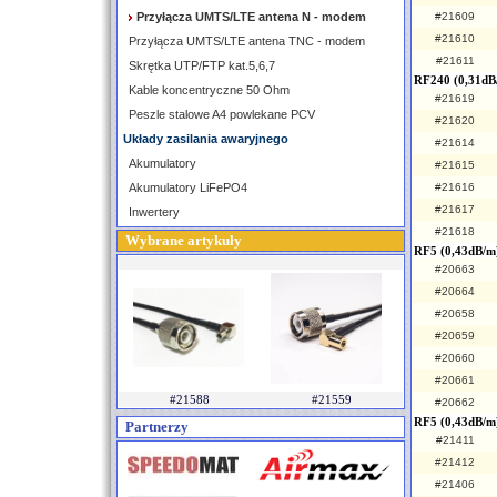
Przyłącza UMTS/LTE antena N - modem
#21609
#21610
Przyłącza UMTS/LTE antena TNC - modem
#21611
Skrętka UTP/FTP kat.5,6,7
RF240 (0,31dB
Kable koncentryczne 50 Ohm
#21619
Peszle stalowe A4 powlekane PCV
#21620
Układy zasilania awaryjnego
#21614
Akumulatory
#21615
Akumulatory LiFePO4
#21616
#21617
Inwertery
#21618
Wybrane artykuły
RF5 (0,43dB/m)
#20663
#20664
#20658
#20659
#20660
#20661
#21588
#21559
#20662
RF5 (0,43dB/m
Partnerzy
#21411
#21412
#21406