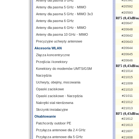
Anteny dla pasma 5 GHz
#20591
#20592
Anteny dla pasma 5 GHz - MIMO
#20593
Anteny dla pasma 5 GHz - MIMO 3x3
RF5 (0,43dB/m
Anteny dla pasma 6 GHz
#20647
Anteny dla pasma 6 GHz - MIMO
#20648
Anteny dla pasma 10 GHz - MIMO
#20642
Precyzyjne uchwyty antenowe
#20643
Akcesoria WLAN
#20644
#20645
Złącza koncentryczne
#20646
Przejścia i konektory
RF5 (0,43dB/m
Konektory do modemów UMTS/GSM
#21014
Narzędzia
#21015
Uchwyty, obejmy, mocowania
#21009
Opaski zaciskowe
#21010
Opaski zaciskowe - Narzędzia
#21011
#21012
Nakrętki stal nierdzewna
#21013
Skrzynki instalacyjne
RF5 (0,43dB/m
Okablowanie
#21612
Patchcordy outdoor PE
#21613
Przyłącza antenowe dla 2.4 GHz
#21607
Przyłącza antenowe dla 5 GHz
#21608