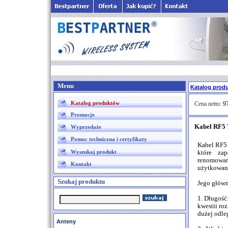
Menu
Katalog prod
Katalog produktów
Cena netto:
97
Promocje
Kabel RF5 
Wyprzedaże
Pomoc techniczna i certyfikaty
Kabel RF5 
Wyszukaj produkt
które zap
renomowa
Kontakt
użytkowan
Szukaj produktu
Jego główn
1. Długość
kwestii roz
dużej odle
Anteny