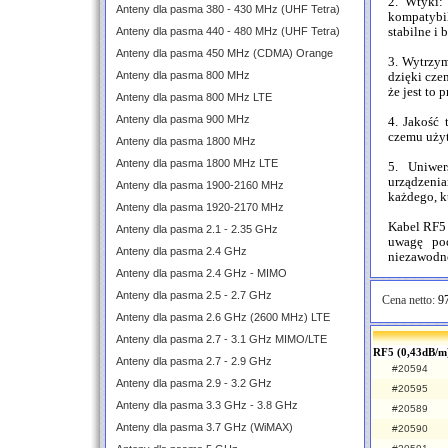
2. Wtyki:
Anteny dla pasma 380 - 430 MHz (UHF Tetra)
kompatybi
Anteny dla pasma 440 - 480 MHz (UHF Tetra)
stabilne i 
Anteny dla pasma 450 MHz (CDMA) Orange
3. Wytrzym
Anteny dla pasma 800 MHz
dzięki cze
że jest to 
Anteny dla pasma 800 MHz LTE
Anteny dla pasma 900 MHz
4. Jakość 
czemu użyt
Anteny dla pasma 1800 MHz
Anteny dla pasma 1800 MHz LTE
5. Uniwe
urządzenia
Anteny dla pasma 1900-2160 MHz
każdego, k
Anteny dla pasma 1920-2170 MHz
Kabel RF5 
Anteny dla pasma 2.1 - 2.35 GHz
uwagę pod
Anteny dla pasma 2.4 GHz
niezawodno
Anteny dla pasma 2.4 GHz - MIMO
Anteny dla pasma 2.5 - 2.7 GHz
Cena netto:
97
Anteny dla pasma 2.6 GHz (2600 MHz) LTE
Anteny dla pasma 2.7 - 3.1 GHz MIMO/LTE
RF5 (0,43dB/m)
Anteny dla pasma 2.7 - 2.9 GHz
#20594
Anteny dla pasma 2.9 - 3.2 GHz
#20595
Anteny dla pasma 3.3 GHz - 3.8 GHz
#20589
Anteny dla pasma 3.7 GHz (WiMAX)
#20590