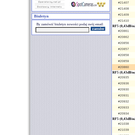
#21407
#21408
#21409
Biuletyn
#21410
By zamówić biuletyn nowości podaj swój email:
RF5 (0,43dB/m
#20861
#20862
#20856
#20857
#20858
#20859
#20860
RF5 (0,43dB/m)
#20935
#20936
#20930
#20931
#20932
#20933
#20934
RF5 (0,43dB/m
#21038
#21039