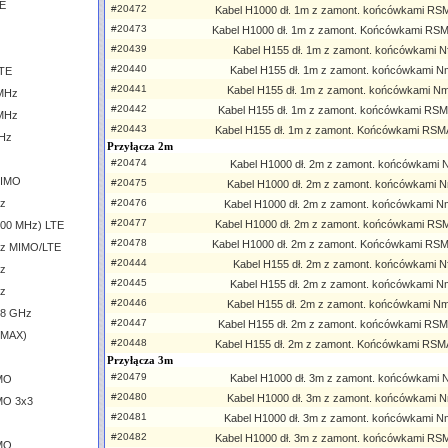
TE
#20472
Kabel H1000 dł. 1m z zamont. końcówkami RS
#20473
Kabel H1000 dł. 1m z zamont. Końcówkami RS
#20439
Kabel H155 dł. 1m z zamont. końcówkami Nf 
#20440
Kabel H155 dł. 1m z zamont. końcówkami Nm
LTE
#20441
Kabel H155 dł. 1m z zamont. końcówkami Nm
 MHz
#20442
Kabel H155 dł. 1m z zamont. końcówkami RSM
 MHz
#20443
Kabel H155 dł. 1m z zamont. Końcówkami RSM
GHz
Przyłącza 2m
#20474
Kabel H1000 dł. 2m z zamont. końcówkami Nf
MIMO
#20475
Kabel H1000 dł. 2m z zamont. końcówkami N
Hz
#20476
Kabel H1000 dł. 2m z zamont. końcówkami N
#20477
Kabel H1000 dł. 2m z zamont. końcówkami RS
600 MHz) LTE
#20478
Kabel H1000 dł. 2m z zamont. Końcówkami RS
GHz MIMO/LTE
#20444
Kabel H155 dł. 2m z zamont. końcówkami Nf 
Hz
#20445
Kabel H155 dł. 2m z zamont. końcówkami Nm
Hz
#20446
Kabel H155 dł. 2m z zamont. końcówkami Nm
.8 GHz
#20447
Kabel H155 dł. 2m z zamont. końcówkami RSM
iMAX)
#20448
Kabel H155 dł. 2m z zamont. Końcówkami RSM
Przyłącza 3m
#20479
Kabel H1000 dł. 3m z zamont. końcówkami Nf
IMO
#20480
Kabel H1000 dł. 3m z zamont. końcówkami N
MO 3x3
#20481
Kabel H1000 dł. 3m z zamont. końcówkami N
#20482
Kabel H1000 dł. 3m z zamont. końcówkami RS
IMO