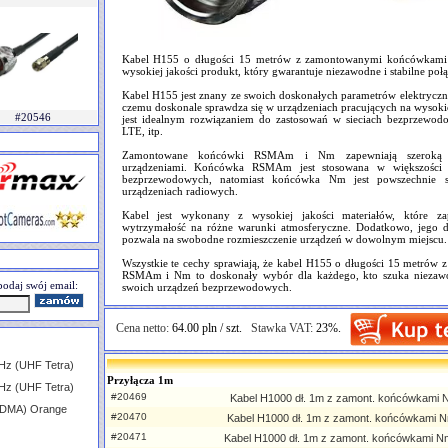
Kabel H155 o długości 15 metrów z zamontowanymi końcówka
wysokiej jakości produkt, który gwarantuje niezawodne i stabilne połą
Kabel H155 jest znany ze swoich doskonałych parametrów elektryczn
czemu doskonale sprawdza się w urządzeniach pracujących na wysokic
#20546
jest idealnym rozwiązaniem do zastosowań w sieciach bezprzewod
LTE, itp.
Zamontowane końcówki RSMAm i Nm zapewniają szeroką k
urządzeniami. Końcówka RSMAm jest stosowana w większości 
bezprzewodowych, natomiast końcówka Nm jest powszechnie s
urządzeniach radiowych.
Kabel jest wykonany z wysokiej jakości materiałów, które za
wytrzymałość na różne warunki atmosferyczne. Dodatkowo, jego 
pozwala na swobodne rozmieszczenie urządzeń w dowolnym miejscu.
Wszystkie te cechy sprawiają, że kabel H155 o długości 15 metró
RSMAm i Nm to doskonały wybór dla każdego, kto szuka niezaw
odaj swój email:
swoich urządzeń bezprzewodowych.
Cena netto:
64.00 pln / szt.
Stawka VAT:
23%.
Hz (UHF Tetra)
Przyłącza 1m
Hz (UHF Tetra)
#20469
Kabel H1000 dł. 1m z zamont. końcówkami Nf
CDMA) Orange
#20470
Kabel H1000 dł. 1m z zamont. końcówkami N
#20471
Kabel H1000 dł. 1m z zamont. końcówkami N