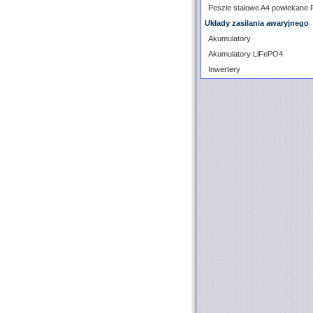
Peszle stalowe A4 powlekane
Układy zasilania awaryjnego
Akumulatory
Akumulatory LiFePO4
Inwertery