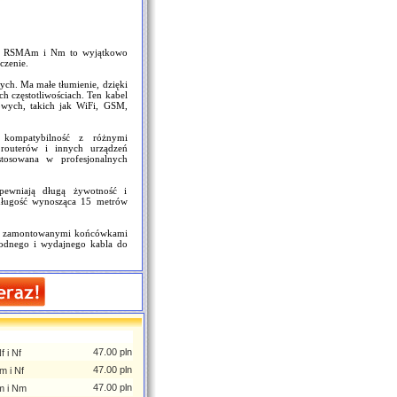
mi RSMAm i Nm to wyjątkowo
czenie.
ych. Ma małe tłumienie, dzięki
h częstotliwościach. Ten kabel
owych, takich jak WiFi, GSM,
ompatybilność z różnymi
routerów i innych urządzeń
tosowana w profesjonalnych
pewniają długą żywotność i
długość wynosząca 15 metrów
w z zamontowanymi końcówkami
odnego i wydajnego kabla do
47.00 pln
 i Nf
47.00 pln
m i Nf
47.00 pln
m i Nm