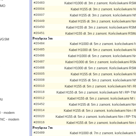
#20483
Kabel H1000 dł. 3m z zamont. Końcówkami RS
MIMO
#20004
Kabel H155 dł. 3m z zamont. końcówkami Nf 
#20007
Kabel H155 dł. 3m z zamont. końcówkami Nf
#20449
Kabel H155 dł. 3m z zamont. końcówkami Nm
#20450
Kabel H155 dł. 3m z zamont. końcówkami RSM
#20451
Kabel H155 dł. 3m z zamont. Końcówkami RSM
Przyłącza 5m
S/GSM
#20484
Kabel H1000 dł. 5m z zamont. końcówkami Nf
#20485
Kabel H1000 dł. 5m z zamont. końcówkami N
#20486
Kabel H1000 dł. 5m z zamont. końcówkami N
#20487
Kabel H1000 dł. 5m z zamont. końcówkami RS
#20488
Kabel H1000 dł. 5m z zamont. Końcówkami RS
#20005
Kabel H155 dł. 5m z zamont. końcówkami Nf 
#20008
Kabel H155 dł. 5m z zamont. końcówkami Nf
#20010
Kabel H155 dł. 5m z zamont. końcówkami Nf i
#20018
Kabel H155 dł. 5m z zamont. końcówkami Nf i RP-TNC
#20012
Kabel H155 dł. 5m z zamont. końcówkami Nf 
Hz
#20452
Kabel H155 dł. 5m z zamont. końcówkami Nm
z
#20014
Kabel H155 dł. 5m z zamont. końcówkami Nm i
N - modem
#20020
Kabel H155 dł. 5m z zamont. końcówkami Nm i RP-TN
TNC - modem
#20016
Kabel H155 dł. 5m z zamont. końcówkami Nm
Przyłącza 7m
#20489
Kabel H1000 dł. 7m z zamont. końcówkami Nf