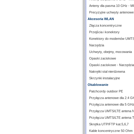
Anteny dla pasma 10 GHz - 
Precyzyjne uchwyty antenowe
Akcesoria WLAN
Złącza koncentryczne
Przejścia i konektory
Konektory do modemów UMT
Narzędzia
Uchwyty, obejmy, mocowania
Opaski zaciskowe
Opaski zaciskowe - Narzędzia
Nakrętki stal nierdzewna
Skrzynki instalacyjne
Okablowanie
Patchcordy outdoor PE
Przyłącza antenowe dla 2.4 G
Przyłącza antenowe dla 5 GH
Przyłącza UMTS/LTE antena 
Przyłącza UMTS/LTE antena 
Skrętka UTP/FTP kat.5,6,7
Kable koncentryczne 50 Ohm