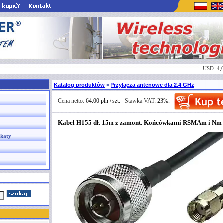
USD: 4,
Katalog produktów
>
Przyłącza antenowe dla 2.4 GHz
Cena netto:
64.00 pln / szt.
Stawka VAT:
23%.
Kabel H155 dł. 15m z zamont. Końcówkami RSMAm i Nm
ikaty