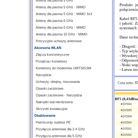
Anteny dla pasma 5 GHz
Produkt j
Anteny dla pasma 5 GHz - MIMO
połączenia
Anteny dla pasma 5 GHz - MIMO 3x3
Kabel RF5 
Anteny dla pasma 6 GHz
i jakość. 
Anteny dla pasma 6 GHz - MIMO
systemach 
Anteny dla pasma 10 GHz - MIMO
Dane techn
Precyzyjne uchwyty antenowe
- Długość:
Akcesoria WLAN
- Typ wty
Złącza koncentryczne
- Wysokiej 
- Odpornoś
Przejścia i konektory
- Niski ws
Konektory do modemów UMTS/GSM
- Łatwa ins
Narzędzia
Uchwyty, obejmy, mocowania
Cena netto:
97
Opaski zaciskowe
Opaski zaciskowe - Narzędzia
RF5 (0,43dB/m)
Nakrętki stal nierdzewna
#20594
Skrzynki instalacyjne
#20595
Okablowanie
#20589
Patchcordy outdoor PE
#20590
#20591
Przyłącza antenowe dla 2.4 GHz
#20592
Przyłącza antenowe dla 5 GHz