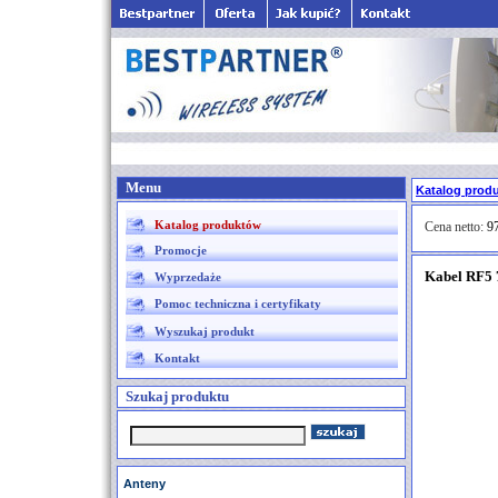
Menu
Katalog prod
Katalog produktów
Cena netto:
97
Promocje
Kabel RF5 
Wyprzedaże
Pomoc techniczna i certyfikaty
Wyszukaj produkt
Kontakt
Szukaj produktu
Anteny