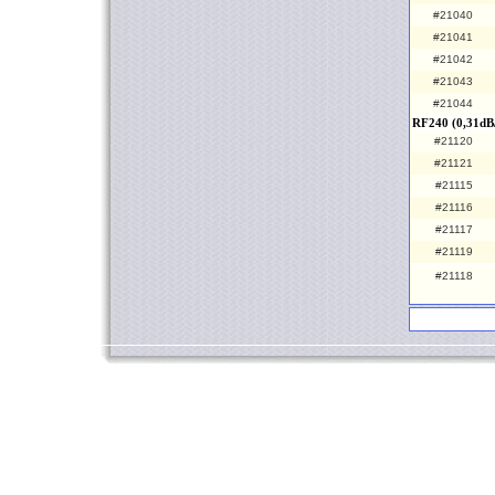
#21040
#21041
#21042
#21043
#21044
RF240 (0,31dB
#21120
#21121
#21115
#21116
#21117
#21119
#21118