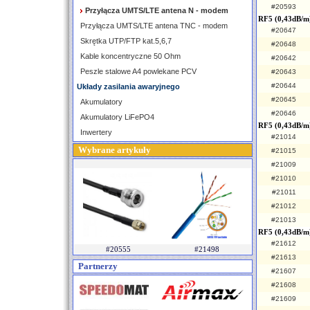
#20593
Przyłącza UMTS/LTE antena N - modem
RF5 (0,43dB/m
Przyłącza UMTS/LTE antena TNC - modem
#20647
Skrętka UTP/FTP kat.5,6,7
#20648
Kable koncentryczne 50 Ohm
#20642
Peszle stalowe A4 powlekane PCV
#20643
#20644
Układy zasilania awaryjnego
#20645
Akumulatory
#20646
Akumulatory LiFePO4
RF5 (0,43dB/m
Inwertery
#21014
Wybrane artykuły
#21015
#21009
#21010
#21011
#21012
#21013
RF5 (0,43dB/m
#21612
#20555
#21498
#21613
Partnerzy
#21607
#21608
#21609