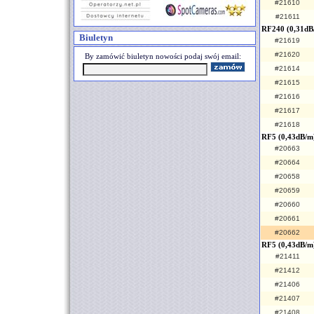
#21610
#21611
RF240 (0,31dB
Biuletyn
#21619
#21620
By zamówić biuletyn nowości podaj swój email:
#21614
#21615
#21616
#21617
#21618
RF5 (0,43dB/m)
#20663
#20664
#20658
#20659
#20660
#20661
#20662
RF5 (0,43dB/m
#21411
#21412
#21406
#21407
#21408