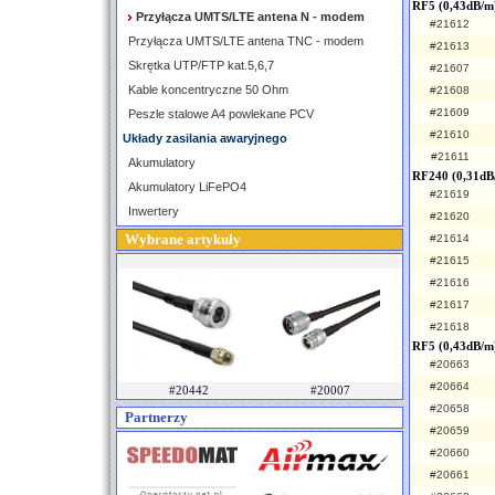
RF5 (0,43dB/m
Przyłącza UMTS/LTE antena N - modem
#21612
Przyłącza UMTS/LTE antena TNC - modem
#21613
Skrętka UTP/FTP kat.5,6,7
#21607
Kable koncentryczne 50 Ohm
#21608
#21609
Peszle stalowe A4 powlekane PCV
#21610
Układy zasilania awaryjnego
#21611
Akumulatory
RF240 (0,31dB
Akumulatory LiFePO4
#21619
Inwertery
#21620
Wybrane artykuły
#21614
#21615
#21616
#21617
#21618
RF5 (0,43dB/m)
#20663
#20664
#20442
#20007
#20658
Partnerzy
#20659
#20660
#20661