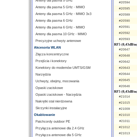
Anteny dla pasma 5 GHz
#20594
Anteny dla pasma 5 GHz - MIMO
#20595
Anteny dla pasma 5 GHz - MIMO 3x3
#20589
Anteny dla pasma 6 GHz
#20590
#20591
Anteny dla pasma 6 GHz - MIMO
#20592
Anteny dla pasma 10 GHz - MIMO
#20593
Precyzyjne uchwyty antenowe
RF5 (0,43dB/m
Akcesoria WLAN
#20647
Złącza koncentryczne
#20648
Przejścia i konektory
#20642
Konektory do modemów UMTS/GSM
#20643
#20644
Narzędzia
#20645
Uchwyty, obejmy, mocowania
#20646
Opaski zaciskowe
RF5 (0,43dB/m
Opaski zaciskowe - Narzędzia
#21014
Nakrętki stal nierdzewna
#21015
Skrzynki instalacyjne
#21009
Okablowanie
#21010
#21011
Patchcordy outdoor PE
#21012
Przyłącza antenowe dla 2.4 GHz
#21013
Przyłącza antenowe dla 5 GHz