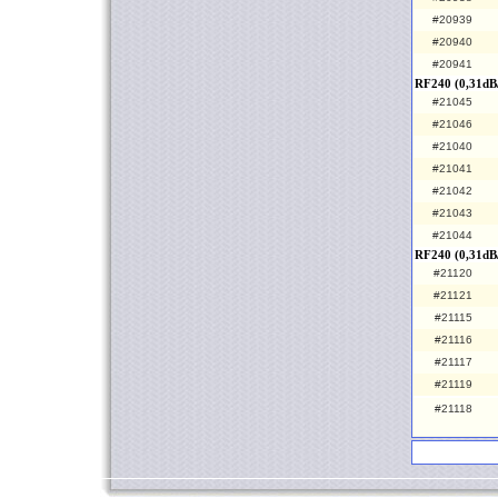
#20939
#20940
#20941
RF240 (0,31dB
#21045
#21046
#21040
#21041
#21042
#21043
#21044
RF240 (0,31dB
#21120
#21121
#21115
#21116
#21117
#21119
#21118