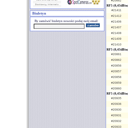
#20662
RF5 (0,43dB/m
#21411
Biuletyn
#21412
By zamówić biuletyn nowości podaj swój email:
#21406
#21407
#21408
#21409
#21410
RF5 (0,43dB/m
#20861
#20862
#20856
#20857
#20858
#20859
#20860
RF5 (0,43dB/m)
#20935
#20936
#20930
#20931
#20932
#20933