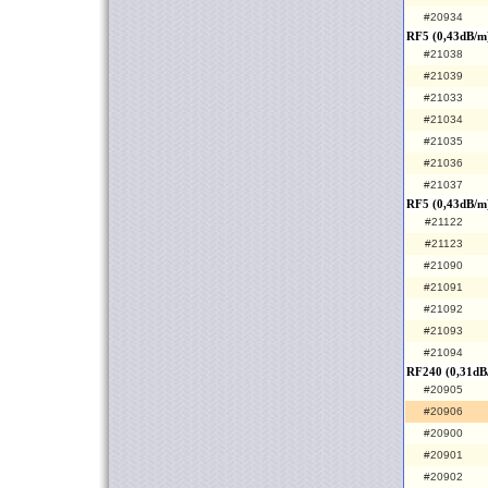
#20934
RF5 (0,43dB/m
#21038
#21039
#21033
#21034
#21035
#21036
#21037
RF5 (0,43dB/m
#21122
#21123
#21090
#21091
#21092
#21093
#21094
RF240 (0,31dB
#20905
#20906
#20900
#20901
#20902