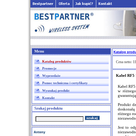
Menu
Katalog prod
Katalog produktów
Cena netto:
11
Promocje
Kabel RF5 
Wyprzedaże
Pomoc techniczna i certyfikaty
Kabel RF5 
Wyszukaj produkt
w różnego
gwarantują
Kontakt
Produkt dz
Szukaj produktu
doskonałą 
różnego ro
niezawodn
Jest to od
niezawodno
Anteny