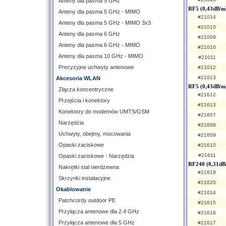
Anteny dla pasma 5 GHz
RF5 (0,43dB/m
Anteny dla pasma 5 GHz - MIMO
#21014
Anteny dla pasma 5 GHz - MIMO 3x3
#21015
Anteny dla pasma 6 GHz
#21009
Anteny dla pasma 6 GHz - MIMO
#21010
Anteny dla pasma 10 GHz - MIMO
#21011
Precyzyjne uchwyty antenowe
#21012
#21013
Akcesoria WLAN
RF5 (0,43dB/m
Złącza koncentryczne
#21612
Przejścia i konektory
#21613
Konektory do modemów UMTS/GSM
#21607
Narzędzia
#21608
Uchwyty, obejmy, mocowania
#21609
Opaski zaciskowe
#21610
#21611
Opaski zaciskowe - Narzędzia
RF240 (0,31dB
Nakrętki stal nierdzewna
#21619
Skrzynki instalacyjne
#21620
Okablowanie
#21614
Patchcordy outdoor PE
#21615
Przyłącza antenowe dla 2.4 GHz
#21616
Przyłącza antenowe dla 5 GHz
#21617