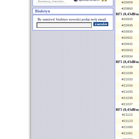
#20859
#20860
Biuletyn
RF5 (0,43dB/m)
By zamówić biuletyn nowości podaj swój email:
#20935
#20936
#20930
#20931
#20932
#20933
#20934
RF5 (0,43dB/m
#21038
#21039
#21033
#21034
#21035
#21036
#21037
RF5 (0,43dB/m
#21122
#21123
#21090
#21091