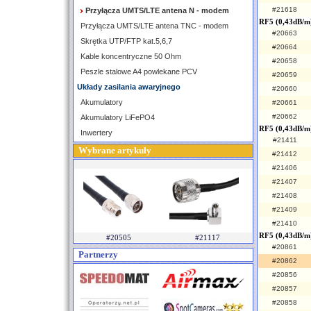
#21618
Przyłącza UMTS/LTE antena N - modem
RF5 (0,43dB/m)
Przyłącza UMTS/LTE antena TNC - modem
#20663
Skrętka UTP/FTP kat.5,6,7
#20664
Kable koncentryczne 50 Ohm
#20658
Peszle stalowe A4 powlekane PCV
#20659
Układy zasilania awaryjnego
#20660
Akumulatory
#20661
#20662
Akumulatory LiFePO4
RF5 (0,43dB/m
Inwertery
#21411
Wybrane artykuły
#21412
#21406
#21407
#21408
#21409
#21410
RF5 (0,43dB/m
#20505
#21117
#20861
Partnerzy
#20862
#20856
#20857
#20858