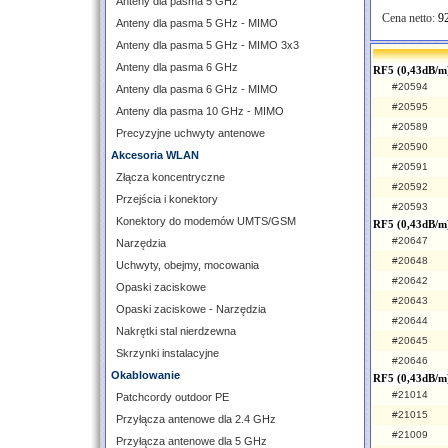
Anteny dla pasma 5 GHz
Cena netto:
92
Anteny dla pasma 5 GHz - MIMO
Anteny dla pasma 5 GHz - MIMO 3x3
Anteny dla pasma 6 GHz
RF5 (0,43dB/m)
#20594
Anteny dla pasma 6 GHz - MIMO
#20595
Anteny dla pasma 10 GHz - MIMO
#20589
Precyzyjne uchwyty antenowe
#20590
Akcesoria WLAN
#20591
Złącza koncentryczne
#20592
Przejścia i konektory
#20593
Konektory do modemów UMTS/GSM
RF5 (0,43dB/m
#20647
Narzędzia
#20648
Uchwyty, obejmy, mocowania
#20642
Opaski zaciskowe
#20643
Opaski zaciskowe - Narzędzia
#20644
Nakrętki stal nierdzewna
#20645
Skrzynki instalacyjne
#20646
Okablowanie
RF5 (0,43dB/m
#21014
Patchcordy outdoor PE
#21015
Przyłącza antenowe dla 2.4 GHz
#21009
Przyłącza antenowe dla 5 GHz