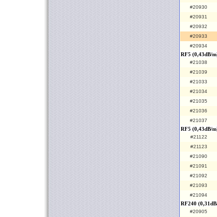
#20930
#20931
#20932
#20933
#20934
RF5 (0,43dB/m
#21038
#21039
#21033
#21034
#21035
#21036
#21037
RF5 (0,43dB/m
#21122
#21123
#21090
#21091
#21092
#21093
#21094
RF240 (0,31dB
#20905