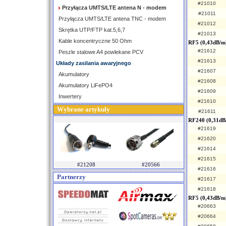
#21010
Przyłącza UMTS/LTE antena N - modem
#21011
Przyłącza UMTS/LTE antena TNC - modem
#21012
Skrętka UTP/FTP kat.5,6,7
#21013
Kable koncentryczne 50 Ohm
RF5 (0,43dB/m
#21612
Peszle stalowe A4 powlekane PCV
#21613
Układy zasilania awaryjnego
#21607
Akumulatory
#21608
Akumulatory LiFePO4
#21609
Inwertery
#21610
Wybrane artykuły
#21611
RF240 (0,31dB
#21619
#21620
#21614
#21615
#21208
#20566
#21616
Partnerzy
#21617
#21618
RF5 (0,43dB/m)
#20663
#20664