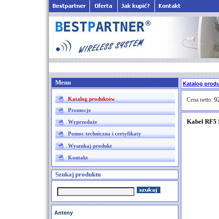
Menu
Katalog prod
Katalog produktów
Cena netto:
92
Promocje
Kabel RF5
Wyprzedaże
Pomoc techniczna i certyfikaty
Wyszukaj produkt
Kontakt
Szukaj produktu
Anteny