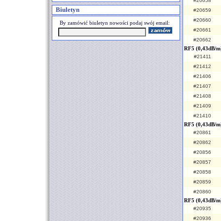
#20658
Biuletyn
#20659
#20660
By zamówić biuletyn nowości podaj swój email:
#20661
#20662
RF5 (0,43dB/m
#21411
#21412
#21406
#21407
#21408
#21409
#21410
RF5 (0,43dB/m
#20861
#20862
#20856
#20857
#20858
#20859
#20860
RF5 (0,43dB/m)
#20935
#20936