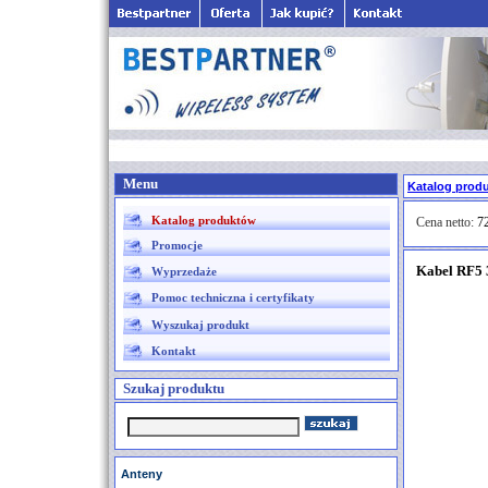
Menu
Katalog prod
Katalog produktów
Cena netto:
72
Promocje
Kabel RF5
Wyprzedaże
Pomoc techniczna i certyfikaty
Wyszukaj produkt
Kontakt
Szukaj produktu
Anteny