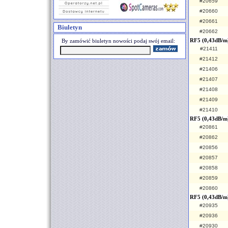
#20659
#20660
#20661
Biuletyn
#20662
RF5 (0,43dB/m
By zamówić biuletyn nowości podaj swój email:
#21411
#21412
#21406
#21407
#21408
#21409
#21410
RF5 (0,43dB/m
#20861
#20862
#20856
#20857
#20858
#20859
#20860
RF5 (0,43dB/m)
#20935
#20936
#20930