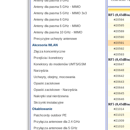
Anteny dla pasma 5 GHz
Anteny dla pasma 5 GHz - MIMO
Anteny dla pasma 5 GHz - MIMO 3x3
RF5 (0,43dB/m)
Anteny dla pasma 6 GHz
#20594
#20595
Anteny dla pasma 6 GHz - MIMO
#20589
Anteny dla pasma 10 GHz - MIMO
#20590
Precyzyjne uchwyty antenowe
#20591
Akcesoria WLAN
#20592
Złącza koncentryczne
#20593
Przejścia i konektory
RF5 (0,43dB/m
Konektory do modemów UMTS/GSM
#20647
#20648
Narzędzia
#20642
Uchwyty, obejmy, mocowania
#20643
Opaski zaciskowe
#20644
Opaski zaciskowe - Narzędzia
#20645
Nakrętki stal nierdzewna
#20646
Skrzynki instalacyjne
RF5 (0,43dB/m
Okablowanie
#21014
#21015
Patchcordy outdoor PE
#21009
Przyłącza antenowe dla 2.4 GHz
#21010
Przyłącza antenowe dla 5 GHz