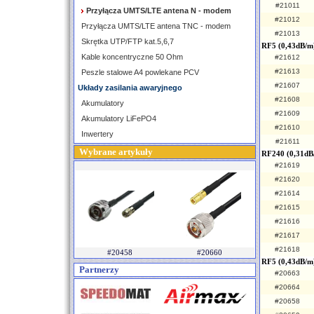
#21011
Przyłącza UMTS/LTE antena N - modem
#21012
Przyłącza UMTS/LTE antena TNC - modem
#21013
Skrętka UTP/FTP kat.5,6,7
RF5 (0,43dB/m
Kable koncentryczne 50 Ohm
#21612
#21613
Peszle stalowe A4 powlekane PCV
#21607
Układy zasilania awaryjnego
#21608
Akumulatory
#21609
Akumulatory LiFePO4
#21610
Inwertery
#21611
Wybrane artykuły
RF240 (0,31dB
#21619
#21620
#21614
#21615
#21616
#21617
#21618
#20458
#20660
RF5 (0,43dB/m)
Partnerzy
#20663
#20664
#20658