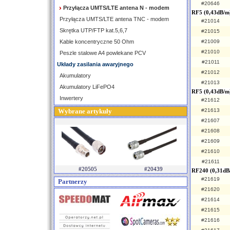
#20646
Przyłącza UMTS/LTE antena N - modem
RF5 (0,43dB/m
Przyłącza UMTS/LTE antena TNC - modem
#21014
Skrętka UTP/FTP kat.5,6,7
#21015
Kable koncentryczne 50 Ohm
#21009
#21010
Peszle stalowe A4 powlekane PCV
#21011
Układy zasilania awaryjnego
#21012
Akumulatory
#21013
Akumulatory LiFePO4
RF5 (0,43dB/m
Inwertery
#21612
Wybrane artykuły
#21613
#21607
#21608
#21609
#21610
#21611
#20505
#20439
RF240 (0,31dB
#21619
Partnerzy
#21620
#21614
#21615
#21616