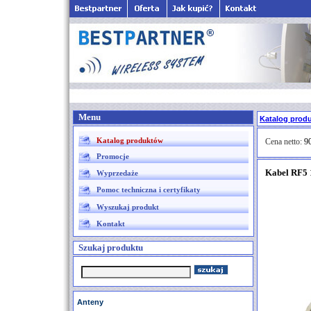
Menu
Katalog prod
Katalog produktów
Cena netto:
90
Promocje
Kabel RF5
Wyprzedaże
Pomoc techniczna i certyfikaty
Wyszukaj produkt
Kontakt
Szukaj produktu
Anteny