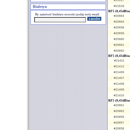
#21617
Biuletyn
#21618
RF5 (0,43dB/m)
By zamówić biuletyn nowości podaj swój email:
#20663
#20664
#20658
#20659
#20660
#20661
#20662
RF5 (0,43dB/m
#21411
#21412
#21406
#21407
#21408
#21409
#21410
RF5 (0,43dB/m
#20861
#20862
#20856
#20857
#20858