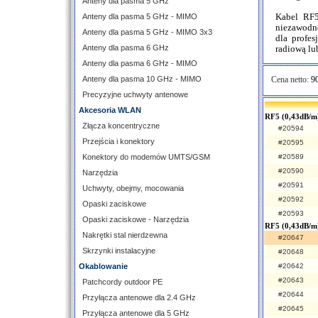
Anteny dla pasma 5 GHz
Kabel RF
Anteny dla pasma 5 GHz - MIMO
niezawodne
Anteny dla pasma 5 GHz - MIMO 3x3
dla profes
Anteny dla pasma 6 GHz
radiową l
Anteny dla pasma 6 GHz - MIMO
Anteny dla pasma 10 GHz - MIMO
Cena netto:
90
Precyzyjne uchwyty antenowe
Akcesoria WLAN
RF5 (0,43dB/m)
Złącza koncentryczne
#20594
Przejścia i konektory
#20595
Konektory do modemów UMTS/GSM
#20589
#20590
Narzędzia
#20591
Uchwyty, obejmy, mocowania
#20592
Opaski zaciskowe
#20593
Opaski zaciskowe - Narzędzia
RF5 (0,43dB/m
Nakrętki stal nierdzewna
#20647
Skrzynki instalacyjne
#20648
Okablowanie
#20642
#20643
Patchcordy outdoor PE
#20644
Przyłącza antenowe dla 2.4 GHz
#20645
Przyłącza antenowe dla 5 GHz