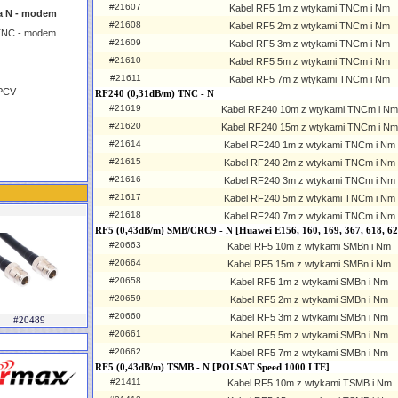
#21607
Kabel RF5 1m z wtykami TNCm i Nm
a N - modem
#21608
Kabel RF5 2m z wtykami TNCm i Nm
TNC - modem
#21609
Kabel RF5 3m z wtykami TNCm i Nm
#21610
Kabel RF5 5m z wtykami TNCm i Nm
#21611
Kabel RF5 7m z wtykami TNCm i Nm
 PCV
RF240 (0,31dB/m) TNC - N
#21619
Kabel RF240 10m z wtykami TNCm i Nm
#21620
Kabel RF240 15m z wtykami TNCm i Nm
#21614
Kabel RF240 1m z wtykami TNCm i Nm
#21615
Kabel RF240 2m z wtykami TNCm i Nm
#21616
Kabel RF240 3m z wtykami TNCm i Nm
#21617
Kabel RF240 5m z wtykami TNCm i Nm
#21618
Kabel RF240 7m z wtykami TNCm i Nm
RF5 (0,43dB/m) SMB/CRC9 - N [Huawei E156, 160, 169, 367, 618, 6
#20663
Kabel RF5 10m z wtykami SMBn i Nm
#20664
Kabel RF5 15m z wtykami SMBn i Nm
#20658
Kabel RF5 1m z wtykami SMBn i Nm
#20659
Kabel RF5 2m z wtykami SMBn i Nm
#20660
Kabel RF5 3m z wtykami SMBn i Nm
#20489
#20661
Kabel RF5 5m z wtykami SMBn i Nm
#20662
Kabel RF5 7m z wtykami SMBn i Nm
RF5 (0,43dB/m) TSMB - N [POLSAT Speed 1000 LTE]
#21411
Kabel RF5 10m z wtykami TSMB i Nm