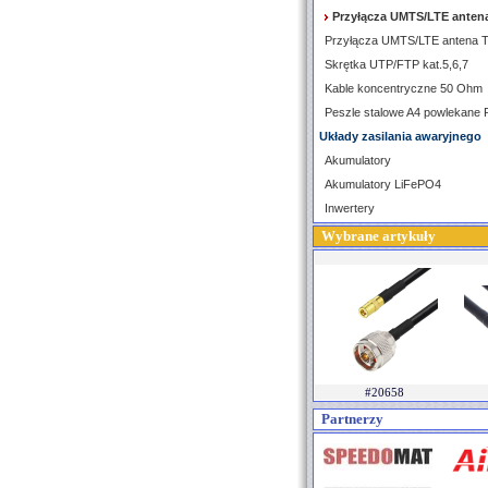
Przyłącza UMTS/LTE anten
Przyłącza UMTS/LTE antena 
Skrętka UTP/FTP kat.5,6,7
Kable koncentryczne 50 Ohm
Peszle stalowe A4 powlekane
Układy zasilania awaryjnego
Akumulatory
Akumulatory LiFePO4
Inwertery
Wybrane artykuły
#20658
Partnerzy