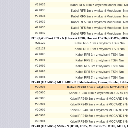
#21039
Kabel RF5 15m z wtykami Moebiusm i N
#21033
Kabel RF5 1m z wtykami Moebiusm i Nm
#21034
Kabel RF5 2m z wtykami Moebiusm i Nm
#21035
Kabel RF5 3m z wtykami Moebiusm i Nm
#21036
Kabel RF5 5m z wtykami Moebiusm i Nm
#21037
Kabel RF5 7m z wtykami Moebiusm i Nm
RF5 (0,43dB/m) TS9 - N [Huawei E398, Huawei E5776, 635WA, 500
#21122
Kabel RF5 10m z wtykami TS9 i Nm
#21123
Kabel RF5 15m z wtykami TS9 i Nm
#21090
Kabel RF5 1m z wtykami TS9 i Nm
#21091
Kabel RF5 2m z wtykami TS9 i Nm
#21092
Kabel RF5 3m z wtykami TS9 i Nm
#21093
Kabel RF5 5m z wtykami TS9 i Nm
#21094
Kabel RF5 7m z wtykami TS9 i Nm
RF240 (0,31dB/m) MCCARD - N [Globetrotter, Fusion, Combo, Globe
#20905
Kabel RF240 10m z wtykami MCCARD i
#20906
Kabel RF240 15m z wtykami MCCARD i 
#20900
Kabel RF240 1m z wtykami MCCARD i N
#20901
Kabel RF240 2m z wtykami MCCARD i N
#20902
Kabel RF240 3m z wtykami MCCARD i N
#20903
Kabel RF240 5m z wtykami MCCARD i N
#20904
Kabel RF240 7m z wtykami MCCARD i N
RF240 (0,31dB/m) SMA - N [B970, ES75, MC35/39/75, M100, M101, 