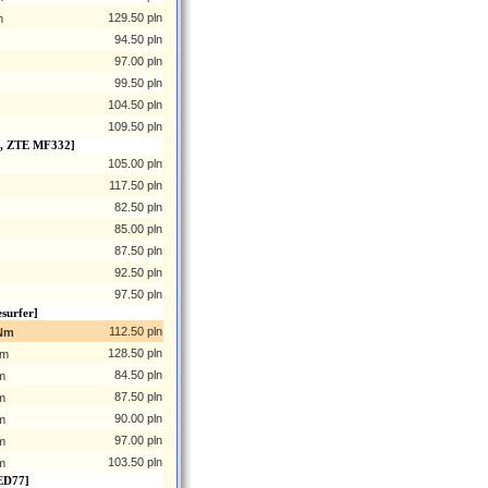
129.50 pln
m
94.50 pln
97.00 pln
99.50 pln
104.50 pln
109.50 pln
A, ZTE MF332]
105.00 pln
117.50 pln
82.50 pln
85.00 pln
87.50 pln
92.50 pln
97.50 pln
surfer]
112.50 pln
 Nm
128.50 pln
Nm
84.50 pln
m
87.50 pln
m
90.00 pln
m
97.00 pln
m
103.50 pln
m
ED77]