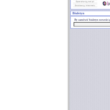
Biuletyn
By zamówić biuletyn nowości p