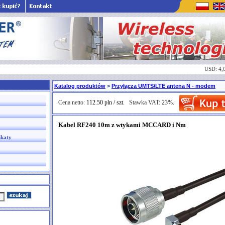
USD: 4,
Katalog produktów
>
Przyłącza UMTS/LTE antena N - modem
Cena netto:
112.50 pln / szt.
Stawka VAT:
23%.
Kabel RF240 10m z wtykami MCCARD i Nm
ikaty