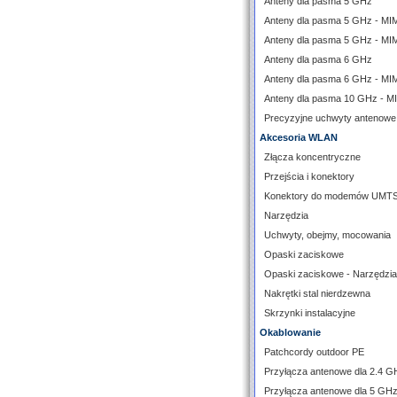
Anteny dla pasma 5 GHz
Anteny dla pasma 5 GHz - M
Anteny dla pasma 5 GHz - MI
Anteny dla pasma 6 GHz
Anteny dla pasma 6 GHz - M
Anteny dla pasma 10 GHz - 
Precyzyjne uchwyty antenowe
Akcesoria WLAN
Złącza koncentryczne
Przejścia i konektory
Konektory do modemów UMT
Narzędzia
Uchwyty, obejmy, mocowania
Opaski zaciskowe
Opaski zaciskowe - Narzędzia
Nakrętki stal nierdzewna
Skrzynki instalacyjne
Okablowanie
Patchcordy outdoor PE
Przyłącza antenowe dla 2.4 G
Przyłącza antenowe dla 5 GH