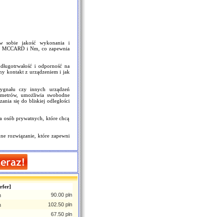
w sobie jakość wykonania i
i - MCCARD i Nm, co zapewnia
 długotrwałość i odporność na
y kontakt z urządzeniem i jak
sygnału czy innych urządzeń
0 metrów, umożliwia swobodne
nia się do bliskiej odległości
dla osób prywatnych, które chcą
 rozwiązanie, które zapewni
rfer]
90.00 pln
m
102.50 pln
m
67.50 pln