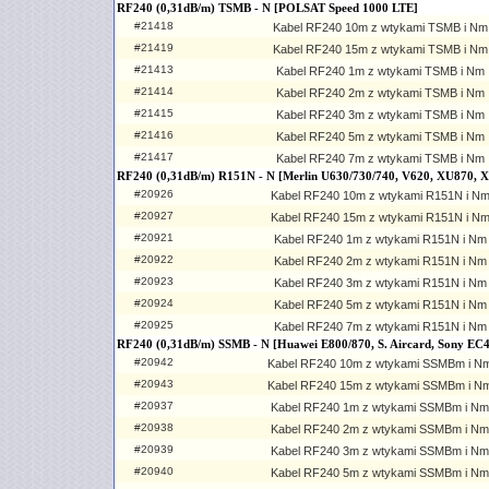
RF240 (0,31dB/m) TSMB - N [POLSAT Speed 1000 LTE]
#21418
Kabel RF240 10m z wtykami TSMB i Nm
#21419
Kabel RF240 15m z wtykami TSMB i Nm
#21413
Kabel RF240 1m z wtykami TSMB i Nm
#21414
Kabel RF240 2m z wtykami TSMB i Nm
#21415
Kabel RF240 3m z wtykami TSMB i Nm
#21416
Kabel RF240 5m z wtykami TSMB i Nm
#21417
Kabel RF240 7m z wtykami TSMB i Nm
RF240 (0,31dB/m) R151N - N [Merlin U630/730/740, V620, XU870, 
#20926
Kabel RF240 10m z wtykami R151N i N
#20927
Kabel RF240 15m z wtykami R151N i N
#20921
Kabel RF240 1m z wtykami R151N i Nm
#20922
Kabel RF240 2m z wtykami R151N i Nm
#20923
Kabel RF240 3m z wtykami R151N i Nm
#20924
Kabel RF240 5m z wtykami R151N i Nm
#20925
Kabel RF240 7m z wtykami R151N i Nm
RF240 (0,31dB/m) SSMB - N [Huawei E800/870, S. Aircard, Sony EC
#20942
Kabel RF240 10m z wtykami SSMBm i N
#20943
Kabel RF240 15m z wtykami SSMBm i N
#20937
Kabel RF240 1m z wtykami SSMBm i Nm
#20938
Kabel RF240 2m z wtykami SSMBm i Nm
#20939
Kabel RF240 3m z wtykami SSMBm i Nm
#20940
Kabel RF240 5m z wtykami SSMBm i Nm