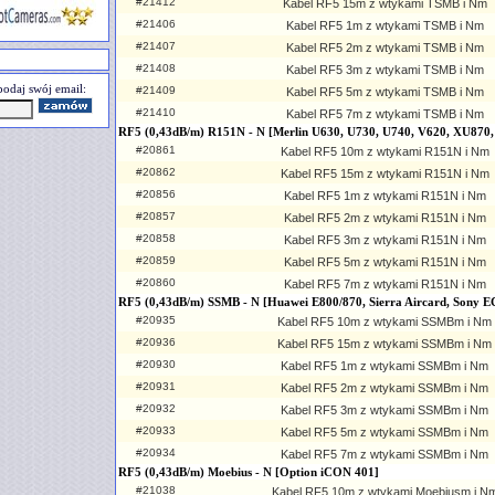
#21412
Kabel RF5 15m z wtykami TSMB i Nm
#21406
Kabel RF5 1m z wtykami TSMB i Nm
#21407
Kabel RF5 2m z wtykami TSMB i Nm
#21408
Kabel RF5 3m z wtykami TSMB i Nm
odaj swój email:
#21409
Kabel RF5 5m z wtykami TSMB i Nm
#21410
Kabel RF5 7m z wtykami TSMB i Nm
RF5 (0,43dB/m) R151N - N [Merlin U630, U730, U740, V620, XU870
#20861
Kabel RF5 10m z wtykami R151N i Nm
#20862
Kabel RF5 15m z wtykami R151N i Nm
#20856
Kabel RF5 1m z wtykami R151N i Nm
#20857
Kabel RF5 2m z wtykami R151N i Nm
#20858
Kabel RF5 3m z wtykami R151N i Nm
#20859
Kabel RF5 5m z wtykami R151N i Nm
#20860
Kabel RF5 7m z wtykami R151N i Nm
RF5 (0,43dB/m) SSMB - N [Huawei E800/870, Sierra Aircard, Sony E
#20935
Kabel RF5 10m z wtykami SSMBm i Nm
#20936
Kabel RF5 15m z wtykami SSMBm i Nm
#20930
Kabel RF5 1m z wtykami SSMBm i Nm
#20931
Kabel RF5 2m z wtykami SSMBm i Nm
#20932
Kabel RF5 3m z wtykami SSMBm i Nm
#20933
Kabel RF5 5m z wtykami SSMBm i Nm
#20934
Kabel RF5 7m z wtykami SSMBm i Nm
RF5 (0,43dB/m) Moebius - N [Option iCON 401]
#21038
Kabel RF5 10m z wtykami Moebiusm i N