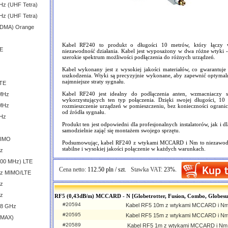
Hz (UHF Tetra)
Hz (UHF Tetra)
CDMA) Orange
Kabel RF240 to produkt o długości 10 metrów, który łączy 
TE
niezawodność działania. Kabel jest wyposażony w dwa różne wtyk
szerokie spektrum możliwości podłączenia do różnych urządzeń.
Kabel wykonany jest z wysokiej jakości materiałów, co gwarantuje
uszkodzenia. Wtyki są precyzyjnie wykonane, aby zapewnić optymaln
najmniejsze straty sygnału.
LTE
Kabel RF240 jest idealny do podłączenia anten, wzmacniaczy 
 MHz
wykorzystujących ten typ połączenia. Dzięki swojej długości, 1
 MHz
rozmieszczenie urządzeń w pomieszczeniu, bez konieczności ogranicza
od źródła sygnału.
GHz
Produkt ten jest odpowiedni dla profesjonalnych instalatorów, jak i 
samodzielnie zająć się montażem swojego sprzętu.
MIMO
Podsumowując, kabel RF240 z wtykami MCCARD i Nm to niezawodne
stabilne i wysokiej jakości połączenie w każdych warunkach.
Hz
600 MHz) LTE
Cena netto:
112.50 pln / szt.
Stawka VAT:
23%.
GHz MIMO/LTE
Hz
Hz
RF5 (0,43dB/m) MCCARD - N [Globetrotter, Fusion, Combo, Globesu
#20594
Kabel RF5 10m z wtykami MCCARD i N
.8 GHz
#20595
Kabel RF5 15m z wtykami MCCARD i N
iMAX)
#20589
Kabel RF5 1m z wtykami MCCARD i Nm