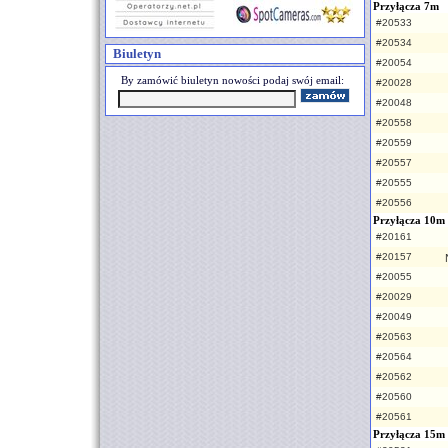
Przyłącza 7m
#20533
#20534
Biuletyn
#20054
By zamówić biuletyn nowości podaj swój email:
#20028
#20048
#20558
#20559
#20557
#20555
#20556
Przyłącza 10m
#20161
#20157
#20055
#20029
#20049
#20563
#20564
#20562
#20560
#20561
Przyłącza 15m