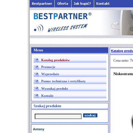
Menu
Katalog prod
Katalog produktów
Cena netto:
74
Promocje
Niskostrat
Wyprzedaże
Pomoc techniczna i certyfikaty
Wyszukaj produkt
Kontakt
Szukaj produktu
Anteny