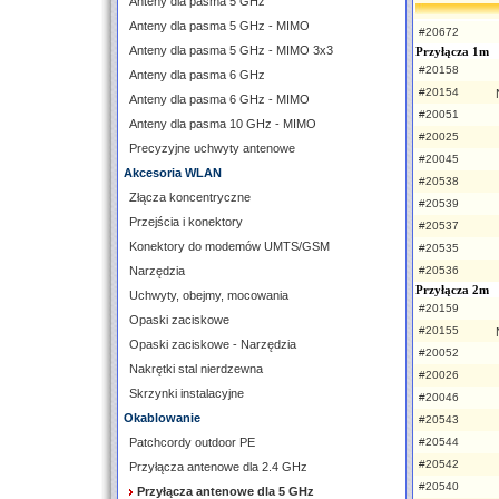
Anteny dla pasma 5 GHz
Anteny dla pasma 5 GHz - MIMO
#20672
Anteny dla pasma 5 GHz - MIMO 3x3
Przyłącza 1m
#20158
Anteny dla pasma 6 GHz
#20154
Anteny dla pasma 6 GHz - MIMO
#20051
Anteny dla pasma 10 GHz - MIMO
#20025
Precyzyjne uchwyty antenowe
#20045
Akcesoria WLAN
#20538
Złącza koncentryczne
#20539
Przejścia i konektory
#20537
Konektory do modemów UMTS/GSM
#20535
Narzędzia
#20536
Przyłącza 2m
Uchwyty, obejmy, mocowania
#20159
Opaski zaciskowe
#20155
Opaski zaciskowe - Narzędzia
#20052
Nakrętki stal nierdzewna
#20026
Skrzynki instalacyjne
#20046
Okablowanie
#20543
Patchcordy outdoor PE
#20544
#20542
Przyłącza antenowe dla 2.4 GHz
#20540
Przyłącza antenowe dla 5 GHz