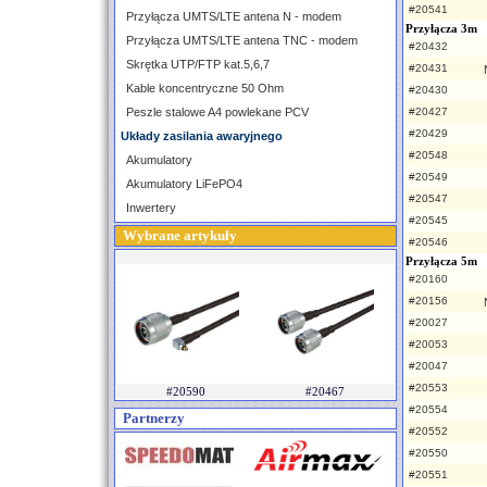
#20541
Przyłącza UMTS/LTE antena N - modem
Przyłącza 3m
Przyłącza UMTS/LTE antena TNC - modem
#20432
Skrętka UTP/FTP kat.5,6,7
#20431
Kable koncentryczne 50 Ohm
#20430
Peszle stalowe A4 powlekane PCV
#20427
#20429
Układy zasilania awaryjnego
#20548
Akumulatory
#20549
Akumulatory LiFePO4
#20547
Inwertery
#20545
Wybrane artykuły
#20546
Przyłącza 5m
#20160
#20156
#20027
#20053
#20047
#20553
#20590
#20467
#20554
Partnerzy
#20552
#20550
#20551