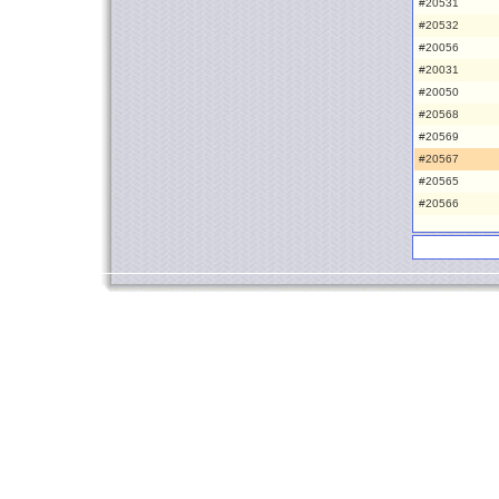
#20531
#20532
#20056
#20031
#20050
#20568
#20569
#20567
#20565
#20566