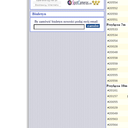
#20554
#20552
Biuletyn
#20550
#20551
By zamówić biuletyn nowości podaj swój email:
Przyłącza 7m
#20533
#20534
#20054
#20028
#20048
#20558
#20559
#20557
#20555
#20556
Przyłącza 10m
#20161
#20157
#20055
#20029
#20049
#20563
#20564