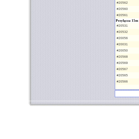
#20562
#20560
#20561
Przyłącza 15m
#20531
#20532
#20056
#20031
#20050
#20568
#20569
#20567
#20565
#20566