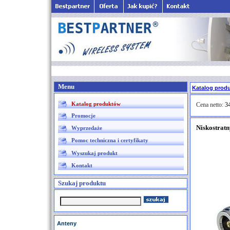
Menu
Katalog prod
Katalog produktów
Cena netto:
34
Promocje
Niskostratn
Wyprzedaże
Pomoc techniczna i certyfikaty
Wyszukaj produkt
Kontakt
Szukaj produktu
Anteny