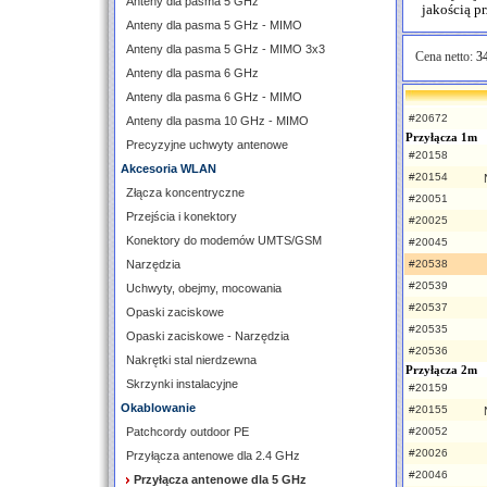
Anteny dla pasma 5 GHz
jakością p
Anteny dla pasma 5 GHz - MIMO
Anteny dla pasma 5 GHz - MIMO 3x3
Cena netto:
34
Anteny dla pasma 6 GHz
Anteny dla pasma 6 GHz - MIMO
#20672
Anteny dla pasma 10 GHz - MIMO
Przyłącza 1m
Precyzyjne uchwyty antenowe
#20158
Akcesoria WLAN
#20154
Złącza koncentryczne
#20051
Przejścia i konektory
#20025
Konektory do modemów UMTS/GSM
#20045
Narzędzia
#20538
#20539
Uchwyty, obejmy, mocowania
#20537
Opaski zaciskowe
#20535
Opaski zaciskowe - Narzędzia
#20536
Nakrętki stal nierdzewna
Przyłącza 2m
Skrzynki instalacyjne
#20159
Okablowanie
#20155
Patchcordy outdoor PE
#20052
#20026
Przyłącza antenowe dla 2.4 GHz
#20046
Przyłącza antenowe dla 5 GHz