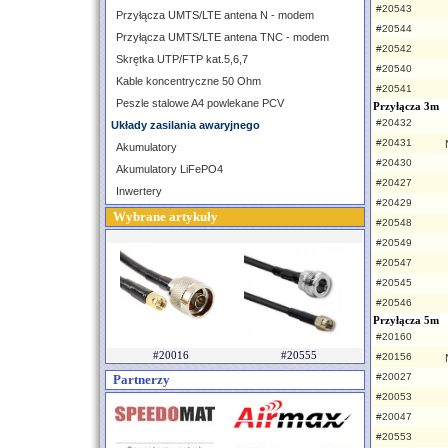
#20543
Przyłącza UMTS/LTE antena N - modem
#20544
Przyłącza UMTS/LTE antena TNC - modem
#20542
Skrętka UTP/FTP kat.5,6,7
#20540
Kable koncentryczne 50 Ohm
#20541
Peszle stalowe A4 powlekane PCV
Przyłącza 3m
#20432
Układy zasilania awaryjnego
#20431
Akumulatory
#20430
Akumulatory LiFePO4
#20427
Inwertery
#20429
Wybrane artykuły
#20548
#20549
#20547
#20545
#20546
Przyłącza 5m
#20160
#20016
#20555
#20156
#20027
Partnerzy
#20053
#20047
#20553