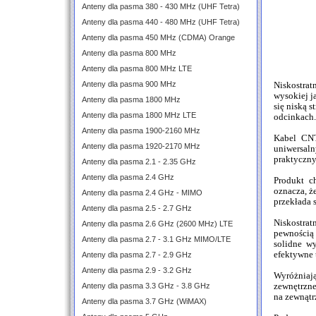
Anteny dla pasma 380 - 430 MHz (UHF Tetra)
Anteny dla pasma 440 - 480 MHz (UHF Tetra)
Anteny dla pasma 450 MHz (CDMA) Orange
Anteny dla pasma 800 MHz
Anteny dla pasma 800 MHz LTE
Anteny dla pasma 900 MHz
Niskostra
wysokiej j
Anteny dla pasma 1800 MHz
się niską 
Anteny dla pasma 1800 MHz LTE
odcinkach.
Anteny dla pasma 1900-2160 MHz
Kabel CNT
Anteny dla pasma 1920-2170 MHz
uniwersal
praktyczny
Anteny dla pasma 2.1 - 2.35 GHz
Anteny dla pasma 2.4 GHz
Produkt c
oznacza, ż
Anteny dla pasma 2.4 GHz - MIMO
przekłada s
Anteny dla pasma 2.5 - 2.7 GHz
Niskostrat
Anteny dla pasma 2.6 GHz (2600 MHz) LTE
pewnością 
Anteny dla pasma 2.7 - 3.1 GHz MIMO/LTE
solidne wy
efektywne 
Anteny dla pasma 2.7 - 2.9 GHz
Anteny dla pasma 2.9 - 3.2 GHz
Wyróżniają
Anteny dla pasma 3.3 GHz - 3.8 GHz
zewnętrzne
na zewnątr
Anteny dla pasma 3.7 GHz (WiMAX)