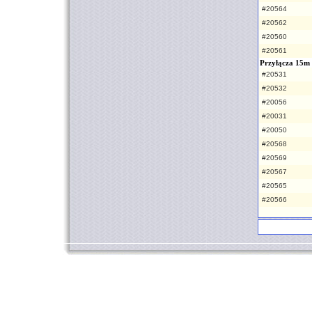
#20564
#20562
#20560
#20561
Przyłącza 15m
#20531
#20532
#20056
#20031
#20050
#20568
#20569
#20567
#20565
#20566