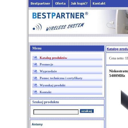
Menu
Katalog prod
Katalog produktów
Cena netto:
11
Promocje
Niskostrat
Wyprzedaże
5400MHz
Pomoc techniczna i certyfikaty
Wyszukaj produkt
Kontakt
Szukaj produktu
Anteny