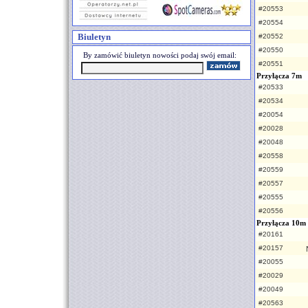
#20553
#20554
Biuletyn
#20552
#20550
By zamówić biuletyn nowości podaj swój email:
#20551
Przyłącza 7m
#20533
#20534
#20054
#20028
#20048
#20558
#20559
#20557
#20555
#20556
Przyłącza 10m
#20161
#20157
#20055
#20029
#20049
#20563