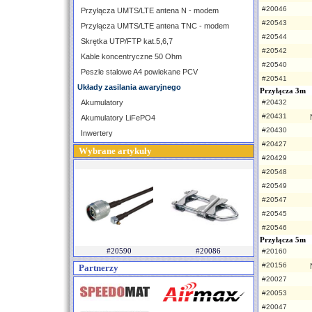
#20046
Przyłącza UMTS/LTE antena N - modem
#20543
Przyłącza UMTS/LTE antena TNC - modem
#20544
Skrętka UTP/FTP kat.5,6,7
#20542
Kable koncentryczne 50 Ohm
#20540
Peszle stalowe A4 powlekane PCV
#20541
Układy zasilania awaryjnego
Przyłącza 3m
Akumulatory
#20432
#20431
Akumulatory LiFePO4
#20430
Inwertery
#20427
Wybrane artykuły
#20429
#20548
#20549
#20547
#20545
#20546
Przyłącza 5m
#20590
#20086
#20160
#20156
Partnerzy
#20027
#20053
#20047