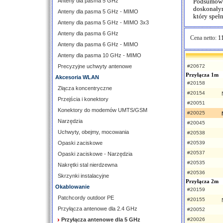
Anteny dla pasma 5 GHz
Podsumowuj
doskonały
Anteny dla pasma 5 GHz - MIMO
który speł
Anteny dla pasma 5 GHz - MIMO 3x3
Anteny dla pasma 6 GHz
Cena netto:
11
Anteny dla pasma 6 GHz - MIMO
Anteny dla pasma 10 GHz - MIMO
Precyzyjne uchwyty antenowe
#20672
Przyłącza 1m
Akcesoria WLAN
#20158
Złącza koncentryczne
#20154
Przejścia i konektory
#20051
Konektory do modemów UMTS/GSM
#20025
Narzędzia
#20045
Uchwyty, obejmy, mocowania
#20538
Opaski zaciskowe
#20539
#20537
Opaski zaciskowe - Narzędzia
#20535
Nakrętki stal nierdzewna
#20536
Skrzynki instalacyjne
Przyłącza 2m
Okablowanie
#20159
Patchcordy outdoor PE
#20155
Przyłącza antenowe dla 2.4 GHz
#20052
Przyłącza antenowe dla 5 GHz
#20026