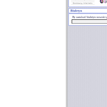
Biuletyn
By zamówić biuletyn nowości p