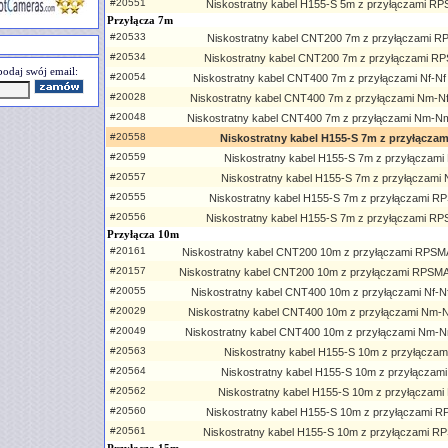
#20551
Niskostratny kabel H155-S 5m z przyłączami 
Przyłącza 7m
#20533
Niskostratny kabel CNT200 7m z przyłączami 
#20534
Niskostratny kabel CNT200 7m z przyłączami 
odaj swój email:
#20054
Niskostratny kabel CNT400 7m z przyłączami Nf-Nf T
#20028
Niskostratny kabel CNT400 7m z przyłączami Nm-Nf T
#20048
Niskostratny kabel CNT400 7m z przyłączami Nm-Nm T
#20558
Niskostratny kabel H155-S 7m z przyłączam
#20559
Niskostratny kabel H155-S 7m z przyłączami
#20557
Niskostratny kabel H155-S 7m z przyłączam
#20555
Niskostratny kabel H155-S 7m z przyłączami 
#20556
Niskostratny kabel H155-S 7m z przyłączami 
Przyłącza 10m
#20161
Niskostratny kabel CNT200 10m z przyłączami RPSMA
#20157
Niskostratny kabel CNT200 10m z przyłączami RPSMA
#20055
Niskostratny kabel CNT400 10m z przyłączami Nf-Nf 
#20029
Niskostratny kabel CNT400 10m z przyłączami Nm-Nf 
#20049
Niskostratny kabel CNT400 10m z przyłączami Nm-Nm
#20563
Niskostratny kabel H155-S 10m z przyłączami
#20564
Niskostratny kabel H155-S 10m z przyłączam
#20562
Niskostratny kabel H155-S 10m z przyłączam
#20560
Niskostratny kabel H155-S 10m z przyłączami 
#20561
Niskostratny kabel H155-S 10m z przyłączami