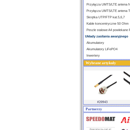
Przyłącza UMTS/LTE antena 
Przyłącza UMTS/LTE antena 
Skrętka UTP/FTP kat.5,6,7
Kable koncentryczne 50 Ohm
Peszle stalowe A4 powlekane
Układy zasilania awaryjnego
Akumulatory
Akumulatory LiFePO4
Inwertery
Wybrane artykuły
#20943
Partnerzy