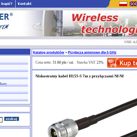
USD: 4,
Katalog produktów
>
Przyłącza antenowe dla 5 GHz
Cena netto:
51.60 pln / szt.
Stawka VAT:
23%.
Niskostratny kabel H155-S 7m z przyłączami Nf-Nf
ikaty