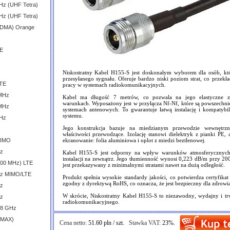
Hz (UHF Tetra)
Hz (UHF Tetra)
CDMA) Orange
TE
Niskostratny Kabel H155-S jest doskonałym wyborem dla osób, któ
przesyłanego sygnału. Oferuje bardzo niski poziom strat, co przekł
LTE
pracy w systemach radiokomunikacyjnych.
 MHz
Kabel ma długość 7 metrów, co pozwala na jego elastyczne z
warunkach. Wyposażony jest w przyłącza Nf-Nf, które są powszechni
 MHz
systemach antenowych. To gwarantuje łatwą instalację i kompatyb
systemu.
GHz
Jego konstrukcja bazuje na miedzianym przewodzie wewnętrz
właściwości przewodzące. Izolację stanowi dielektryk z pianki PE
MIMO
ekranowanie: folia aluminiowa i oplot z miedzi beztlenowej.
Hz
Kabel H155-S jest odporny na wpływ warunków atmosferycznych,
instalacji na zewnątrz. Jego tłumienność wynosi 0,223 dB/m przy 2
600 MHz) LTE
jest przekazywany z minimalnymi stratami nawet na dużą odległość.
GHz MIMO/LTE
Produkt spełnia wysokie standardy jakości, co potwierdza certyfika
zgodny z dyrektywą RoHS, co oznacza, że jest bezpieczny dla zdrowia
Hz
W skrócie, Niskostratny Kabel H155-S to niezawodny, wydajny i t
Hz
radiokomunikacyjnego.
.8 GHz
iMAX)
Cena netto:
51.60 pln / szt.
Stawka VAT:
23%.