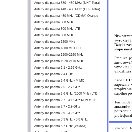
Anteny dla pasma 380 - 430 MHz (UHF Tetra)
Anteny dla pasma 440 - 480 MHz (UHF Tetra)
Anteny dla pasma 450 MHz (CDMA) Orange
Anteny dla pasma 800 MHz
Anteny dla pasma 800 MHz LTE
Anteny dla pasma 900 MHz
Niskostra
wysokiej j
Anteny dla pasma 1800 MHz
Dzięki zas
Anteny dla pasma 1800 MHz LTE
stopu mied
Anteny dla pasma 1900-2160 MHz
Produkt j
Anteny dla pasma 1920-2170 MHz
zastosowań
wysokiej j
Anteny dla pasma 2.1 - 2.35 GHz
umożliwia 
Anteny dla pasma 2.4 GHz
Kabel H15
Anteny dla pasma 2.4 GHz - MIMO
zapewnia 
Anteny dla pasma 2.5 - 2.7 GHz
urządzenia
stabilne po
Anteny dla pasma 2.6 GHz (2600 MHz) LTE
Anteny dla pasma 2.7 - 3.1 GHz MIMO/LTE
Ten model 
Anteny dla pasma 2.7 - 2.9 GHz
amatorów, 
potrzebuj
Anteny dla pasma 2.9 - 3.2 GHz
profesjona
Anteny dla pasma 3.3 GHz - 3.8 GHz
Anteny dla pasma 3.7 GHz (WiMAX)
Cena netto:
37