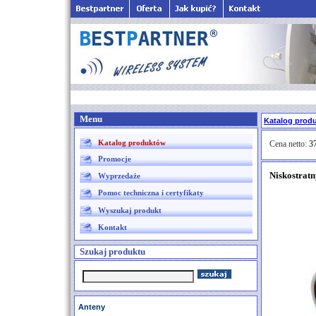
Menu
Katalog prod
Katalog produktów
Cena netto:
37
Promocje
Niskostrat
Wyprzedaże
Pomoc techniczna i certyfikaty
Wyszukaj produkt
Kontakt
Szukaj produktu
Anteny