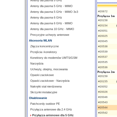
Anteny dla pasma 5 GHz
Anteny dla pasma 5 GHz - MIMO
#20672
Anteny dla pasma 5 GHz - MIMO 3x3
Przyłącza 1m
Anteny dla pasma 6 GHz
#20158
Anteny dla pasma 6 GHz - MIMO
#20154
Anteny dla pasma 10 GHz - MIMO
#20051
Precyzyjne uchwyty antenowe
#20025
Akcesoria WLAN
#20045
Złącza koncentryczne
#20538
#20539
Przejścia i konektory
#20537
Konektory do modemów UMTS/GSM
#20535
Narzędzia
#20536
Uchwyty, obejmy, mocowania
Przyłącza 2m
Opaski zaciskowe
#20159
Opaski zaciskowe - Narzędzia
#20155
Nakrętki stal nierdzewna
#20052
#20026
Skrzynki instalacyjne
#20046
Okablowanie
#20543
Patchcordy outdoor PE
#20544
Przyłącza antenowe dla 2.4 GHz
#20542
Przyłącza antenowe dla 5 GHz