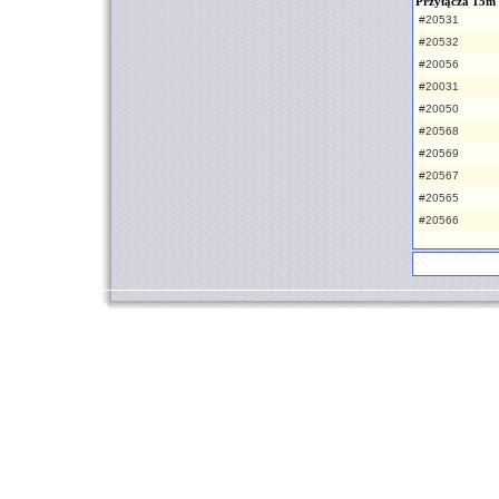
Przyłącza 15m
#20531
#20532
#20056
#20031
#20050
#20568
#20569
#20567
#20565
#20566