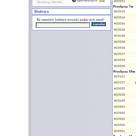
#20551
Przyłącza 7m
Biuletyn
#20533
#20534
By zamówić biuletyn nowości podaj swój email:
#20054
#20028
#20048
#20558
#20559
#20557
#20555
#20556
Przyłącza 10m
#20161
#20157
#20055
#20029
#20049
#20563
#20564
#20562
#20560
#20561