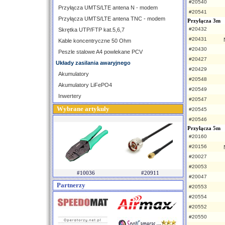
#20540
Przyłącza UMTS/LTE antena N - modem
#20541
Przyłącza UMTS/LTE antena TNC - modem
Przyłącza 3m
#20432
Skrętka UTP/FTP kat.5,6,7
#20431
Kable koncentryczne 50 Ohm
#20430
Peszle stalowe A4 powlekane PCV
#20427
Układy zasilania awaryjnego
#20429
Akumulatory
#20548
Akumulatory LiFePO4
#20549
Inwertery
#20547
Wybrane artykuły
#20545
#20546
Przyłącza 5m
#20160
#20156
#20027
#20053
#10036
#20911
#20047
Partnerzy
#20553
#20554
#20552
#20550