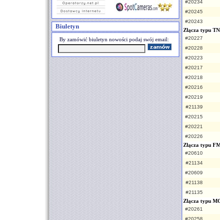
#20234
#20245
#20243
Biuletyn
Złącza typu T
#20227
By zamówić biuletyn nowości podaj swój email:
#20228
#20223
#20217
#20218
#20216
#20219
#21139
#20215
#20221
#20226
Złącza typu F
#20610
#21134
#20609
#21138
#21135
Złącza typu 
#20261
#20258