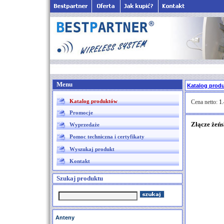
Menu
Katalog prod
Katalog produktów
Cena netto:
1.
Promocje
Złącze żeń
Wyprzedaże
Pomoc techniczna i certyfikaty
Wyszukaj produkt
Kontakt
Szukaj produktu
Anteny