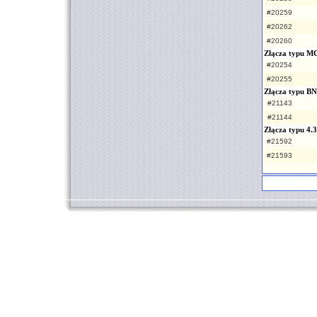
#20259
#20262
#20260
Złącza typu 
#20254
#20255
Złącza typu B
#21143
#21144
Złącza typu 4.
#21592
#21593