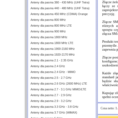
Złącze żeń
Anteny dla pasma 380 - 430 MHz (UHF Tetra)
łączy ze 
Anteny dla pasma 440 - 480 MHz (UHF Tetra)
zaprojekt
precyzję.
Anteny dla pasma 450 MHz (CDMA) Orange
Anteny dla pasma 800 MHz
Złącze SM
Anteny dla pasma 800 MHz LTE
różnych a
sprzętu c
Anteny dla pasma 900 MHz
złącza SMA
Anteny dla pasma 1800 MHz
Produkt te
Anteny dla pasma 1800 MHz LTE
przemyśle
Anteny dla pasma 1900-2160 MHz
zapewnia p
Anteny dla pasma 1920-2170 MHz
Złącze pos
Anteny dla pasma 2.1 - 2.35 GHz
konfigura
uszkodzeni
Anteny dla pasma 2.4 GHz
Anteny dla pasma 2.4 GHz - MIMO
Każde złą
standard j
Anteny dla pasma 2.5 - 2.7 GHz
będzie sł
Anteny dla pasma 2.6 GHz (2600 MHz) LTE
właściwośc
Anteny dla pasma 2.7 - 3.1 GHz MIMO/LTE
Kupując zł
Anteny dla pasma 2.7 - 2.9 GHz
spełni ocz
Anteny dla pasma 2.9 - 3.2 GHz
Anteny dla pasma 3.3 GHz - 3.8 GHz
Cena netto:
1.
Anteny dla pasma 3.7 GHz (WiMAX)