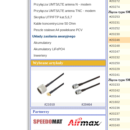
#20272
Przyłącza UMTS/LTE antena N - modem
#20274
Przyłącza UMTS/LTE antena TNC - modem
Złącza typu S
#20253
Skrętka UTP/FTP kat.5,6,7
#20231
Kable koncentryczne 50 Ohm
#20252
Peszle stalowe A4 powlekane PCV
#20230
Układy zasilania awaryjnego
#20246
Akumulatory
#20248
Akumulatory LiFePO4
#20247
Inwertery
#20232
Wybrane artykuły
#20250
#20229
#20241
Złącza typu S
#20233
#20242
#20244
#21602
#21010
#20464
#20236
Partnerzy
#20237
#20238
#20240