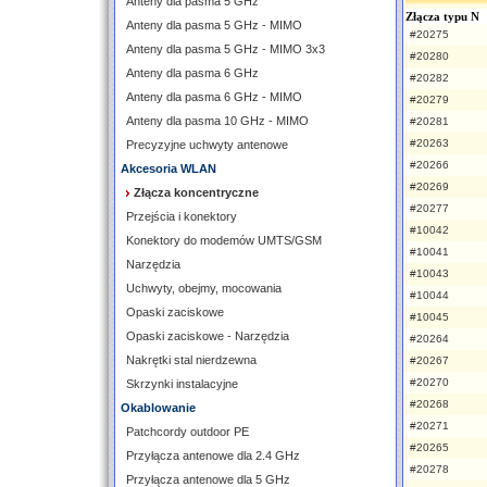
Anteny dla pasma 5 GHz
Złącza typu N
Anteny dla pasma 5 GHz - MIMO
#20275
Anteny dla pasma 5 GHz - MIMO 3x3
#20280
Anteny dla pasma 6 GHz
#20282
Anteny dla pasma 6 GHz - MIMO
#20279
Anteny dla pasma 10 GHz - MIMO
#20281
#20263
Precyzyjne uchwyty antenowe
#20266
Akcesoria WLAN
#20269
Złącza koncentryczne
#20277
Przejścia i konektory
#10042
Konektory do modemów UMTS/GSM
#10041
Narzędzia
#10043
Uchwyty, obejmy, mocowania
#10044
Opaski zaciskowe
#10045
Opaski zaciskowe - Narzędzia
#20264
Nakrętki stal nierdzewna
#20267
#20270
Skrzynki instalacyjne
#20268
Okablowanie
#20271
Patchcordy outdoor PE
#20265
Przyłącza antenowe dla 2.4 GHz
#20278
Przyłącza antenowe dla 5 GHz