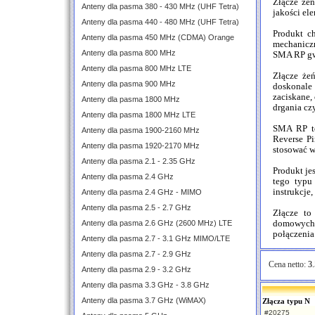
Złącze że
Anteny dla pasma 380 - 430 MHz (UHF Tetra)
jakości ele
Anteny dla pasma 440 - 480 MHz (UHF Tetra)
Produkt ch
Anteny dla pasma 450 MHz (CDMA) Orange
mechaniczn
Anteny dla pasma 800 MHz
SMA RP gwa
Anteny dla pasma 800 MHz LTE
Złącze że
Anteny dla pasma 900 MHz
doskonale 
zaciskane,
Anteny dla pasma 1800 MHz
drgania cz
Anteny dla pasma 1800 MHz LTE
SMA RP to
Anteny dla pasma 1900-2160 MHz
Reverse Pi
Anteny dla pasma 1920-2170 MHz
stosować w
Anteny dla pasma 2.1 - 2.35 GHz
Produkt je
Anteny dla pasma 2.4 GHz
tego typu
instrukcje,
Anteny dla pasma 2.4 GHz - MIMO
Anteny dla pasma 2.5 - 2.7 GHz
Złącze to
Anteny dla pasma 2.6 GHz (2600 MHz) LTE
domowych 
połączenia
Anteny dla pasma 2.7 - 3.1 GHz MIMO/LTE
Anteny dla pasma 2.7 - 2.9 GHz
Cena netto:
3.
Anteny dla pasma 2.9 - 3.2 GHz
Anteny dla pasma 3.3 GHz - 3.8 GHz
Anteny dla pasma 3.7 GHz (WiMAX)
Złącza typu N
#20275