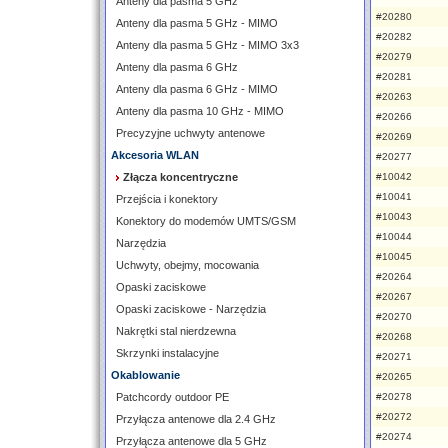
Anteny dla pasma 5 GHz
#20280
Anteny dla pasma 5 GHz - MIMO
#20282
Anteny dla pasma 5 GHz - MIMO 3x3
#20279
Anteny dla pasma 6 GHz
#20281
Anteny dla pasma 6 GHz - MIMO
#20263
Anteny dla pasma 10 GHz - MIMO
#20266
Precyzyjne uchwyty antenowe
#20269
Akcesoria WLAN
#20277
Złącza koncentryczne
#10042
#10041
Przejścia i konektory
#10043
Konektory do modemów UMTS/GSM
#10044
Narzędzia
#10045
Uchwyty, obejmy, mocowania
#20264
Opaski zaciskowe
#20267
Opaski zaciskowe - Narzędzia
#20270
Nakrętki stal nierdzewna
#20268
Skrzynki instalacyjne
#20271
Okablowanie
#20265
Patchcordy outdoor PE
#20278
#20272
Przyłącza antenowe dla 2.4 GHz
#20274
Przyłącza antenowe dla 5 GHz