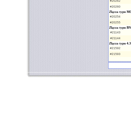
#20262
#20260
Złącza typu 
#20254
#20255
Złącza typu B
#21143
#21144
Złącza typu 4.
#21592
#21593