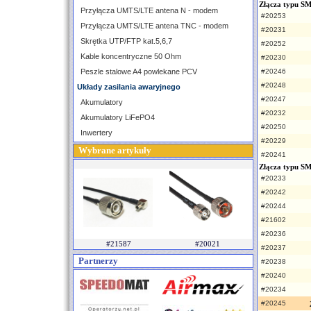
Złącza typu S
Przyłącza UMTS/LTE antena N - modem
#20253
Przyłącza UMTS/LTE antena TNC - modem
#20231
Skrętka UTP/FTP kat.5,6,7
#20252
Kable koncentryczne 50 Ohm
#20230
Peszle stalowe A4 powlekane PCV
#20246
#20248
Układy zasilania awaryjnego
#20247
Akumulatory
#20232
Akumulatory LiFePO4
#20250
Inwertery
#20229
Wybrane artykuły
#20241
Złącza typu S
#20233
#20242
#20244
#21602
#20236
#21587
#20021
#20237
Partnerzy
#20238
#20240
#20234
#20245