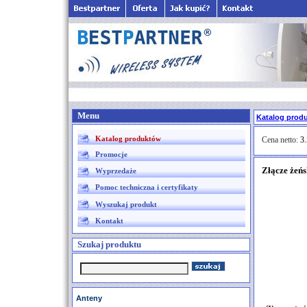
Menu
Katalog prod
Katalog produktów
Cena netto:
3.
Promocje
Złącze żeń
Wyprzedaże
Pomoc techniczna i certyfikaty
Wyszukaj produkt
Kontakt
Szukaj produktu
Anteny