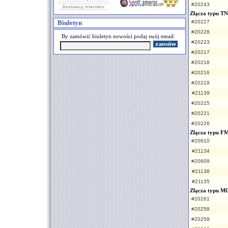
#20243
Złącza typu T
Biuletyn
#20227
#20228
By zamówić biuletyn nowości podaj swój email:
#20223
#20217
#20218
#20216
#20219
#21139
#20215
#20221
#20226
Złącza typu F
#20610
#21134
#20609
#21138
#21135
Złącza typu 
#20261
#20258
#20259