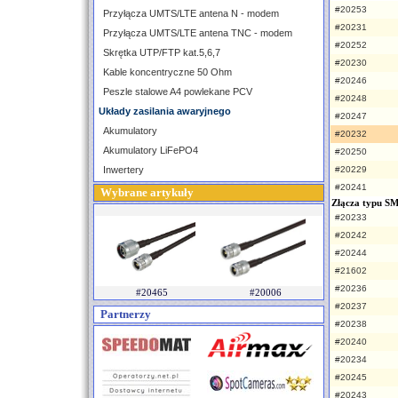
#20253
Przyłącza UMTS/LTE antena N - modem
#20231
Przyłącza UMTS/LTE antena TNC - modem
#20252
Skrętka UTP/FTP kat.5,6,7
#20230
Kable koncentryczne 50 Ohm
#20246
Peszle stalowe A4 powlekane PCV
#20248
Układy zasilania awaryjnego
#20247
Akumulatory
#20232
Akumulatory LiFePO4
#20250
Inwertery
#20229
#20241
Wybrane artykuły
Złącza typu S
#20233
#20242
#20244
#21602
#20236
#20465
#20006
#20237
Partnerzy
#20238
#20240
#20234
#20245
#20243