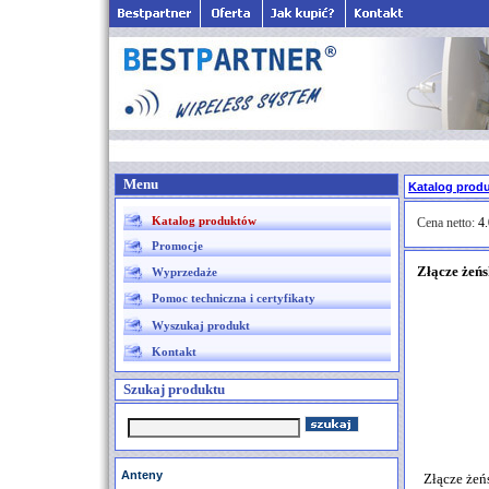
Menu
Katalog prod
Katalog produktów
Cena netto:
4.
Promocje
Złącze żeń
Wyprzedaże
Pomoc techniczna i certyfikaty
Wyszukaj produkt
Kontakt
Szukaj produktu
Anteny
Złącze żeń