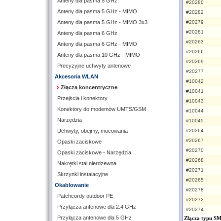
Anteny dla pasma 5 GHz
#20280
Anteny dla pasma 5 GHz - MIMO
#20282
Anteny dla pasma 5 GHz - MIMO 3x3
#20279
#20281
Anteny dla pasma 6 GHz
#20263
Anteny dla pasma 6 GHz - MIMO
#20266
Anteny dla pasma 10 GHz - MIMO
#20269
Precyzyjne uchwyty antenowe
#20277
Akcesoria WLAN
#10042
Złącza koncentryczne
#10041
Przejścia i konektory
#10043
Konektory do modemów UMTS/GSM
#10044
Narzędzia
#10045
Uchwyty, obejmy, mocowania
#20264
#20267
Opaski zaciskowe
#20270
Opaski zaciskowe - Narzędzia
#20268
Nakrętki stal nierdzewna
#20271
Skrzynki instalacyjne
#20265
Okablowanie
#20278
Patchcordy outdoor PE
#20272
Przyłącza antenowe dla 2.4 GHz
#20274
Przyłącza antenowe dla 5 GHz
Złącza typu S