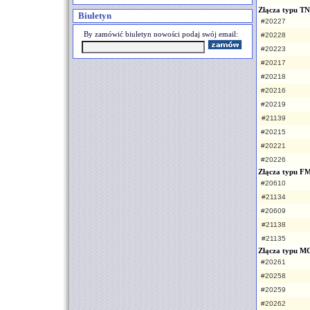
Złącza typu T
Biuletyn
#20227
By zamówić biuletyn nowości podaj swój email:
#20228
#20223
#20217
#20218
#20216
#20219
#21139
#20215
#20221
#20226
Złącza typu F
#20610
#21134
#20609
#21138
#21135
Złącza typu 
#20261
#20258
#20259
#20262