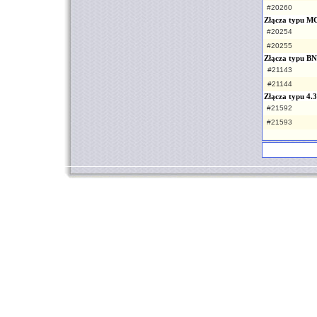
#20260
Złącza typu 
#20254
#20255
Złącza typu B
#21143
#21144
Złącza typu 4.
#21592
#21593