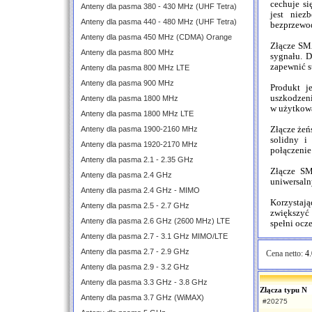
cechuje si
Anteny dla pasma 380 - 430 MHz (UHF Tetra)
jest niez
Anteny dla pasma 440 - 480 MHz (UHF Tetra)
bezprzewod
Anteny dla pasma 450 MHz (CDMA) Orange
Złącze SMA
Anteny dla pasma 800 MHz
sygnału. D
zapewnić s
Anteny dla pasma 800 MHz LTE
Anteny dla pasma 900 MHz
Produkt j
uszkodzeni
Anteny dla pasma 1800 MHz
w użytkow
Anteny dla pasma 1800 MHz LTE
Anteny dla pasma 1900-2160 MHz
Złącze żeń
solidny i
Anteny dla pasma 1920-2170 MHz
połączenie 
Anteny dla pasma 2.1 - 2.35 GHz
Złącze SM
Anteny dla pasma 2.4 GHz
uniwersaln
Anteny dla pasma 2.4 GHz - MIMO
Korzystaj
Anteny dla pasma 2.5 - 2.7 GHz
zwiększyć 
Anteny dla pasma 2.6 GHz (2600 MHz) LTE
spełni ocz
Anteny dla pasma 2.7 - 3.1 GHz MIMO/LTE
Anteny dla pasma 2.7 - 2.9 GHz
Cena netto:
4.
Anteny dla pasma 2.9 - 3.2 GHz
Anteny dla pasma 3.3 GHz - 3.8 GHz
Złącza typu N
Anteny dla pasma 3.7 GHz (WiMAX)
#20275