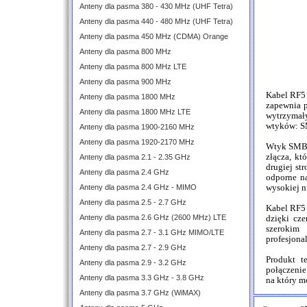
Anteny dla pasma 380 - 430 MHz (UHF Tetra)
Anteny dla pasma 440 - 480 MHz (UHF Tetra)
Anteny dla pasma 450 MHz (CDMA) Orange
Anteny dla pasma 800 MHz
Anteny dla pasma 800 MHz LTE
Anteny dla pasma 900 MHz
Kabel RF5 
Anteny dla pasma 1800 MHz
zapewnia p
Anteny dla pasma 1800 MHz LTE
wytrzymały
wtyków: S
Anteny dla pasma 1900-2160 MHz
Anteny dla pasma 1920-2170 MHz
Wtyk SMBm
złącza, kt
Anteny dla pasma 2.1 - 2.35 GHz
drugiej st
Anteny dla pasma 2.4 GHz
odporne n
Anteny dla pasma 2.4 GHz - MIMO
wysokiej n
Anteny dla pasma 2.5 - 2.7 GHz
Kabel RF5 
Anteny dla pasma 2.6 GHz (2600 MHz) LTE
dzięki cz
szerokim
Anteny dla pasma 2.7 - 3.1 GHz MIMO/LTE
profesjona
Anteny dla pasma 2.7 - 2.9 GHz
Produkt t
Anteny dla pasma 2.9 - 3.2 GHz
połączeni
Anteny dla pasma 3.3 GHz - 3.8 GHz
na który m
Anteny dla pasma 3.7 GHz (WiMAX)