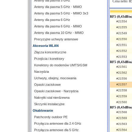
Anteny dla pasma 5 GHz
Cena netto:
85
Anteny dla pasma 5 GHz - MIMO
Anteny dla pasma 5 GHz - MIMO 3x3
RF5 (0,43dB/m
Anteny dla pasma 6 GHz
#21554
Anteny dla pasma 6 GHz - MIMO
#21555
Anteny dla pasma 10 GHz - MIMO
#21549
Precyzyjne uchwyty antenowe
#21550
#21551
Akcesoria WLAN
#21552
Złącza koncentryczne
#21553
Przejścia i konektory
RF5 (0,43dB/m
Konektory do modemów UMTS/GSM
#21561
Narzędzia
#21562
Uchwyty, obejmy, mocowania
#21556
Opaski zaciskowe
#21557
#21558
Opaski zaciskowe - Narzędzia
#21559
Nakrętki stal nierdzewna
#21560
Skrzynki instalacyjne
RF5 (0,43dB/m
Okablowanie
#21568
Patchcordy outdoor PE
#21569
Przyłącza antenowe dla 2.4 GHz
#21563
Przyłącza antenowe dla 5 GHz
#21564