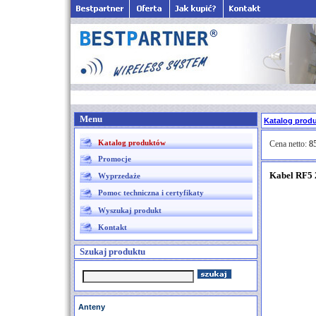
Menu
Katalog prod
Katalog produktów
Cena netto:
85
Promocje
Kabel RF5
Wyprzedaże
Pomoc techniczna i certyfikaty
Wyszukaj produkt
Kontakt
Szukaj produktu
Anteny