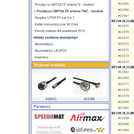
#21565
Przyłącza UMTS/LTE antena N - modem
#21566
Przyłącza UMTS/LTE antena TNC - modem
#21567
Skrętka UTP/FTP kat.5,6,7
RF240 (0,31dB
Kable koncentryczne 50 Ohm
#21575
Peszle stalowe A4 powlekane PCV
#21576
Układy zasilania awaryjnego
#21570
Akumulatory
#21571
#21572
Akumulatory LiFePO4
#21573
Inwertery
#21574
Wybrane artykuły
RF240 (0,31dB
#21582
#21583
#21577
#21578
#21579
#20015
#21589
#21580
Partnerzy
#21581
RF240 (0,31dB
#21589
#21590
#21584