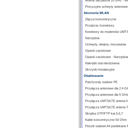
Anteny dla pasma 10 GHz - 
Precyzyjne uchwyty antenowe
Akcesoria WLAN
Złącza koncentryczne
Przejścia i konektory
Konektory do modemów UMT
Narzędzia
Uchwyty, obejmy, mocowania
Opaski zaciskowe
Opaski zaciskowe - Narzędzia
Nakrętki stal nierdzewna
Skrzynki instalacyjne
Okablowanie
Patchcordy outdoor PE
Przyłącza antenowe dla 2.4 G
Przyłącza antenowe dla 5 GH
Przyłącza UMTS/LTE antena 
Przyłącza UMTS/LTE antena 
Skrętka UTP/FTP kat.5,6,7
Kable koncentryczne 50 Ohm
Peszle stalowe A4 powlekane