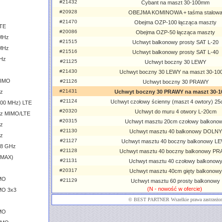
#21432
Cybant na maszt 30-100mm
#20928
OBEJMA KOMINOWA + taśma stalow
#21470
Obejma OZP-100 łącząca maszty
LTE
#20086
Obejma OZP-50 łącząca maszty
 MHz
#21515
Uchwyt balkonowy prosty SAT L-20
 MHz
#21516
Uchwyt balkonowy prosty SAT L-40
GHz
#21125
Uchwyt boczny 30 LEWY
#21430
Uchwyt boczny 30 LEWY na maszt 30-1
MIMO
#21126
Uchwyt boczny 30 PRAWY
#21431
Hz
Uchwyt boczny 30 PRAWY na maszt 30-
#21124
Uchwyt czołowy ścienny (maszt 4 owtory) 25
600 MHz) LTE
#20320
Uchwyt do muru 4 otwory L-20cm
GHz MIMO/LTE
#20315
Uchwyt masztu 20cm czołowy balkono
Hz
#21130
Uchwyt masztu 40 balkonowy DOLNY
Hz
#21127
Uchwyt masztu 40 boczny balkonowy L
.8 GHz
#21128
Uchwyt masztu 40 boczny balkonowy P
iMAX)
#21131
Uchwyt masztu 40 czołowy balkonow
#20317
Uchwyt masztu 40cm gięty balkonowy
IMO
#21129
Uchwyt masztu 60 prosty balkonowy
(N - nowość w ofercie)
MO 3x3
©
BEST PARTNER
Wszelkie prawa zastrzeżo
IMO