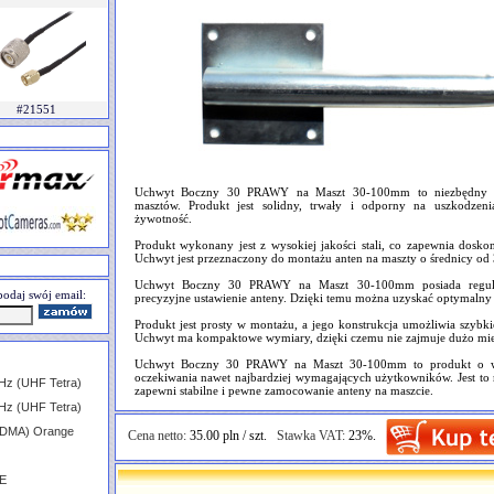
#21551
Uchwyt Boczny 30 PRAWY na Maszt 30-100mm to niezbędny el
masztów. Produkt jest solidny, trwały i odporny na uszkodzeni
żywotność.
Produkt wykonany jest z wysokiej jakości stali, co zapewnia doskon
Uchwyt jest przeznaczony do montażu anten na maszty o średnicy o
Uchwyt Boczny 30 PRAWY na Maszt 30-100mm posiada regula
odaj swój email:
precyzyjne ustawienie anteny. Dzięki temu można uzyskać optymalny
Produkt jest prosty w montażu, a jego konstrukcja umożliwia szybk
Uchwyt ma kompaktowe wymiary, dzięki czemu nie zajmuje dużo miej
Uchwyt Boczny 30 PRAWY na Maszt 30-100mm to produkt o wyso
oczekiwania nawet najbardziej wymagających użytkowników. Jest to 
Hz (UHF Tetra)
zapewni stabilne i pewne zamocowanie anteny na maszcie.
Hz (UHF Tetra)
CDMA) Orange
Cena netto:
35.00 pln / szt.
Stawka VAT:
23%.
TE