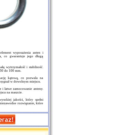
ement wyposażenia anten i
a, co gwarantuje jego długą
ałą wytrzymałość i stabilność.
d 30 do 100 mm.
cję kątową, co pozwala na
 sygnał w dowolnym miejscu.
ie i łatwe zamocowanie anteny.
sca na maszcie.
kiej jakości, który spełni
niezawodne rozwiązanie, które