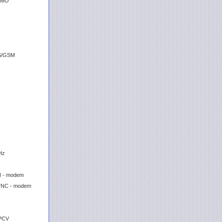
MIMO
S/GSM
Hz
z
N - modem
TNC - modem
 PCV