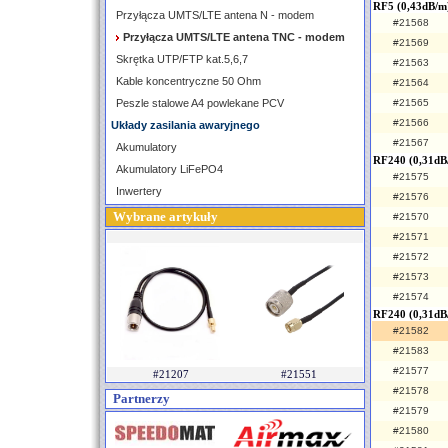
RF5 (0,43dB/m
Przyłącza UMTS/LTE antena N - modem
#21568
Przyłącza UMTS/LTE antena TNC - modem
#21569
Skrętka UTP/FTP kat.5,6,7
#21563
Kable koncentryczne 50 Ohm
#21564
Peszle stalowe A4 powlekane PCV
#21565
#21566
Układy zasilania awaryjnego
#21567
Akumulatory
RF240 (0,31dB
Akumulatory LiFePO4
#21575
Inwertery
#21576
Wybrane artykuły
#21570
#21571
#21572
#21573
#21574
RF240 (0,31dB
#21582
#21583
#21577
#21207
#21551
#21578
Partnerzy
#21579
#21580