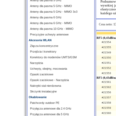
Anteny dla pasma 5 GHz
Podsumowu
wysokiej j
Anteny dla pasma 5 GHz - MIMO
elastyczno
Anteny dla pasma 5 GHz - MIMO 3x3
każdego u
Anteny dla pasma 6 GHz
Anteny dla pasma 6 GHz - MIMO
Cena netto:
13
Anteny dla pasma 10 GHz - MIMO
Precyzyjne uchwyty antenowe
RF5 (0,43dB/m
Akcesoria WLAN
#21554
Złącza koncentryczne
#21555
Przejścia i konektory
#21549
Konektory do modemów UMTS/GSM
#21550
Narzędzia
#21551
#21552
Uchwyty, obejmy, mocowania
#21553
Opaski zaciskowe
RF5 (0,43dB/m
Opaski zaciskowe - Narzędzia
#21561
Nakrętki stal nierdzewna
#21562
Skrzynki instalacyjne
#21556
Okablowanie
#21557
Patchcordy outdoor PE
#21558
#21559
Przyłącza antenowe dla 2.4 GHz
#21560
Przyłącza antenowe dla 5 GHz