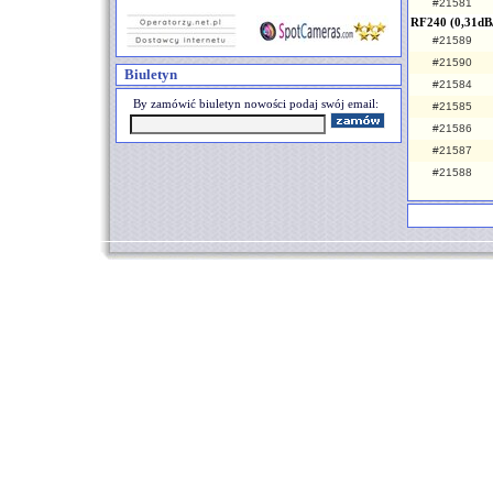
#21581
RF240 (0,31dB
#21589
#21590
Biuletyn
#21584
By zamówić biuletyn nowości podaj swój email:
#21585
#21586
#21587
#21588