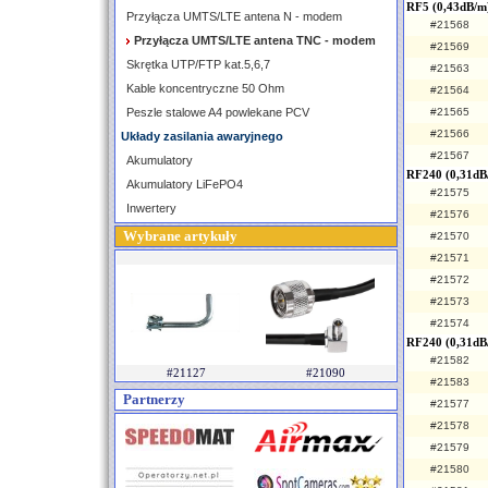
RF5 (0,43dB/m
Przyłącza UMTS/LTE antena N - modem
#21568
Przyłącza UMTS/LTE antena TNC - modem
#21569
Skrętka UTP/FTP kat.5,6,7
#21563
Kable koncentryczne 50 Ohm
#21564
Peszle stalowe A4 powlekane PCV
#21565
#21566
Układy zasilania awaryjnego
#21567
Akumulatory
RF240 (0,31dB
Akumulatory LiFePO4
#21575
Inwertery
#21576
Wybrane artykuły
#21570
#21571
#21572
#21573
#21574
RF240 (0,31dB
#21582
#21127
#21090
#21583
Partnerzy
#21577
#21578
#21579
#21580