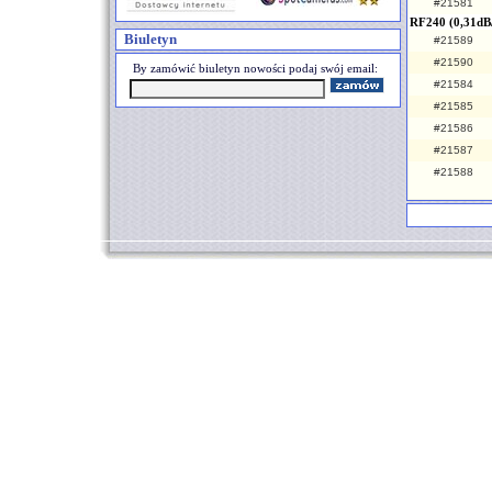
#21581
RF240 (0,31dB
Biuletyn
#21589
#21590
By zamówić biuletyn nowości podaj swój email:
#21584
#21585
#21586
#21587
#21588