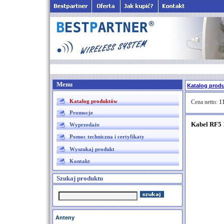
Menu
Katalog prod
Katalog produktów
Cena netto:
11
Promocje
Kabel RF5
Wyprzedaże
Pomoc techniczna i certyfikaty
Wyszukaj produkt
Kontakt
Szukaj produktu
Anteny