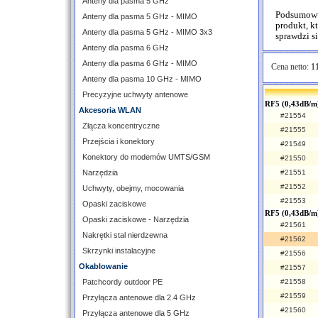
Anteny dla pasma 5 GHz
Podsumowu
Anteny dla pasma 5 GHz - MIMO
produkt, k
Anteny dla pasma 5 GHz - MIMO 3x3
sprawdzi s
Anteny dla pasma 6 GHz
Anteny dla pasma 6 GHz - MIMO
Cena netto:
11
Anteny dla pasma 10 GHz - MIMO
Precyzyjne uchwyty antenowe
RF5 (0,43dB/m
Akcesoria WLAN
#21554
Złącza koncentryczne
#21555
Przejścia i konektory
#21549
Konektory do modemów UMTS/GSM
#21550
Narzędzia
#21551
#21552
Uchwyty, obejmy, mocowania
#21553
Opaski zaciskowe
RF5 (0,43dB/m
Opaski zaciskowe - Narzędzia
#21561
Nakrętki stal nierdzewna
#21562
Skrzynki instalacyjne
#21556
Okablowanie
#21557
Patchcordy outdoor PE
#21558
#21559
Przyłącza antenowe dla 2.4 GHz
#21560
Przyłącza antenowe dla 5 GHz