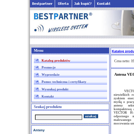
Menu
Katalog prod
Katalog produktów
Cena netto:
19
Promocje
Antena VE
Wyprzedaże
Pomoc techniczna i certyfikaty
Wyszukaj produkt
VECTO
niewielkich r
Kontakt
zyskiem ener
myślą o prac
anteny sekt
Szukaj produktu
kompaktową a
VECTOR H-
odpornego 
malowanego
mocowania umo
Anteny