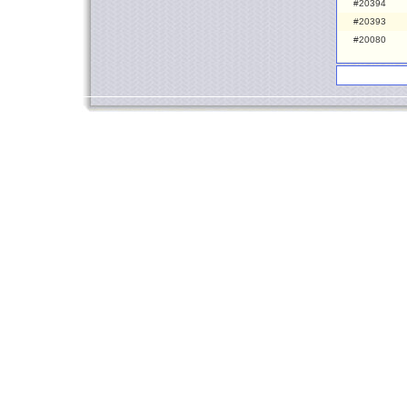
#20394
#20393
#20080