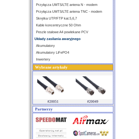
Przyłącza UMTS/LTE antena N - modem
Przyłącza UMTS/LTE antena TNC - modem
Skrętka UTP/FTP kat.5,6,7
Kable koncentryczne 50 Ohm
Peszle stalowe A4 powlekane PCV
Układy zasilania awaryjnego
Akumulatory
Akumulatory LiFePO4
Inwertery
Wybrane artykuły
#20051
#20049
Partnerzy