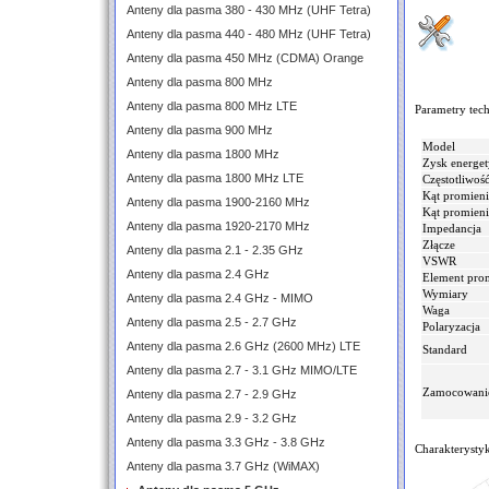
Anteny dla pasma 380 - 430 MHz (UHF Tetra)
Anteny dla pasma 440 - 480 MHz (UHF Tetra)
Anteny dla pasma 450 MHz (CDMA) Orange
Anteny dla pasma 800 MHz
Anteny dla pasma 800 MHz LTE
Parametry tech
Anteny dla pasma 900 MHz
Model
Anteny dla pasma 1800 MHz
Zysk energe
Anteny dla pasma 1800 MHz LTE
Częstotliwoś
Kąt promien
Anteny dla pasma 1900-2160 MHz
Kąt promien
Anteny dla pasma 1920-2170 MHz
Impedancja
Złącze
Anteny dla pasma 2.1 - 2.35 GHz
VSWR
Anteny dla pasma 2.4 GHz
Element pro
Wymiary
Anteny dla pasma 2.4 GHz - MIMO
Waga
Anteny dla pasma 2.5 - 2.7 GHz
Polaryzacja
Anteny dla pasma 2.6 GHz (2600 MHz) LTE
Standard
Anteny dla pasma 2.7 - 3.1 GHz MIMO/LTE
Zamocowani
Anteny dla pasma 2.7 - 2.9 GHz
Anteny dla pasma 2.9 - 3.2 GHz
Anteny dla pasma 3.3 GHz - 3.8 GHz
Charakterysty
Anteny dla pasma 3.7 GHz (WiMAX)