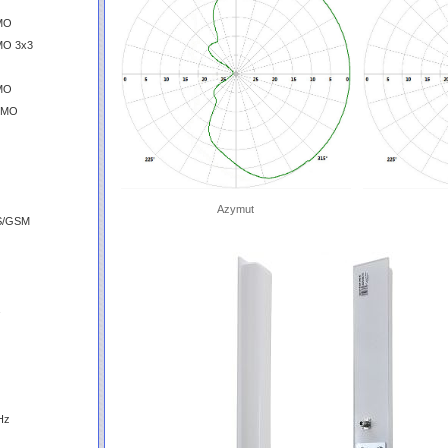
IMO
MO 3x3
IMO
MIMO
Azymut
S/GSM
Hz
z