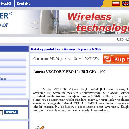
USD: 4,
Katalog produktów
>
Anteny dla pasma 5 GHz
Cena netto:
263.00 pln / szt.
Stawka VAT:
23%.
Antena VECTOR V-PRO 16 dBi 5 GHz - 160
ikaty
Model VECTOR V-PRO, dzięki redukcji listków bocznych
wyróżnia się wysokim zyskiem energetycznym w głównej wiązc
promieniowania. Antena pracuje w pasmie 5.00-6.0 GHz, w polaryzacj
pionowej, co zapewnia wysoki standard pracy w warunkach wysokieg
zaszumienia sygnału. Model VECTOR V-PRO wykonano z wysokie
jakości materiałów, dodatkowo uszczelniono oraz wygrzano. Dzięk
temu, może efektywnie pracować w każdych warunkach.