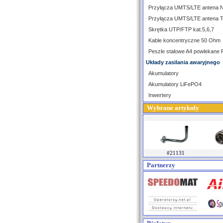
Przyłącza UMTS/LTE antena 
Przyłącza UMTS/LTE antena 
Skrętka UTP/FTP kat.5,6,7
Kable koncentryczne 50 Ohm
Peszle stalowe A4 powlekane
Układy zasilania awaryjnego
Akumulatory
Akumulatory LiFePO4
Inwertery
Wybrane artykuły
#21131
Partnerzy