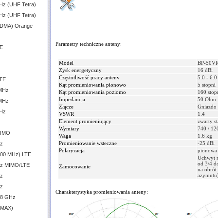
Hz (UHF Tetra)
Hz (UHF Tetra)
CDMA) Orange
Parametry techniczne anteny:
TE
Model
BP-50VR
Zysk energetyczny
16 dBi
Częstotliwość pracy anteny
5.0 - 6.
LTE
Kąt promieniowania pionowo
5 stopni
 MHz
Kąt promieniowania poziomo
160 stop
Impedancja
50 Ohm
 MHz
Złącze
Gniazdo 
GHz
VSWR
1.4
Element promieniujący
zwarty s
Wymiary
740 / 12
MIMO
Waga
1.6 kg
Promieniowanie wsteczne
-25 dBi
Hz
Polaryzacja
pionowa
600 MHz) LTE
Uchwyt m
od 3/4 d
GHz MIMO/LTE
Zamocowanie
na obrót 
azymutu)
Hz
Hz
Charakterystyka promieniowania anteny:
.8 GHz
iMAX)