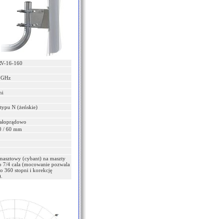
V-16-160
0 GHz
ni
typu N (żeńskie)
tałoprądowo
0 / 60 mm
asztowy (cybant) na maszty
o 7/4 cala (mocowanie pozwala
o 360 stopni i korekcję
.