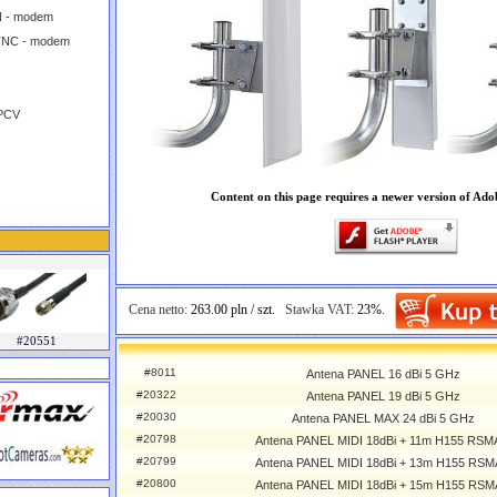
N - modem
TNC - modem
 PCV
Content on this page requires a newer version of Ado
Cena netto:
263.00 pln / szt.
Stawka VAT:
23%.
#20551
#8011
Antena PANEL 16 dBi 5 GHz
#20322
Antena PANEL 19 dBi 5 GHz
#20030
Antena PANEL MAX 24 dBi 5 GHz
#20798
Antena PANEL MIDI 18dBi + 11m H155 RS
#20799
Antena PANEL MIDI 18dBi + 13m H155 RS
#20800
Antena PANEL MIDI 18dBi + 15m H155 RS