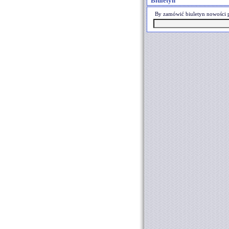
Biuletyn
By zamówić biuletyn nowości p