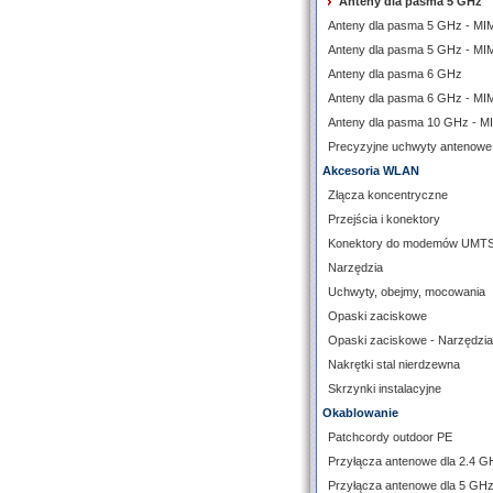
Anteny dla pasma 5 GHz
Anteny dla pasma 5 GHz - M
Anteny dla pasma 5 GHz - MI
Anteny dla pasma 6 GHz
Anteny dla pasma 6 GHz - M
Anteny dla pasma 10 GHz - 
Precyzyjne uchwyty antenowe
Akcesoria WLAN
Złącza koncentryczne
Przejścia i konektory
Konektory do modemów UMT
Narzędzia
Uchwyty, obejmy, mocowania
Opaski zaciskowe
Opaski zaciskowe - Narzędzia
Nakrętki stal nierdzewna
Skrzynki instalacyjne
Okablowanie
Patchcordy outdoor PE
Przyłącza antenowe dla 2.4 G
Przyłącza antenowe dla 5 GH