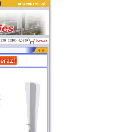
Koszyk
0938 EURO: 4,3999
,
e
i
o
j
i