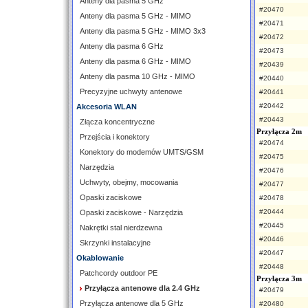
Anteny dla pasma 5 GHz
#20470
Anteny dla pasma 5 GHz - MIMO
#20471
Anteny dla pasma 5 GHz - MIMO 3x3
#20472
Anteny dla pasma 6 GHz
#20473
Anteny dla pasma 6 GHz - MIMO
#20439
Anteny dla pasma 10 GHz - MIMO
#20440
Precyzyjne uchwyty antenowe
#20441
#20442
Akcesoria WLAN
#20443
Złącza koncentryczne
Przyłącza 2m
Przejścia i konektory
#20474
Konektory do modemów UMTS/GSM
#20475
Narzędzia
#20476
Uchwyty, obejmy, mocowania
#20477
Opaski zaciskowe
#20478
#20444
Opaski zaciskowe - Narzędzia
#20445
Nakrętki stal nierdzewna
#20446
Skrzynki instalacyjne
#20447
Okablowanie
#20448
Patchcordy outdoor PE
Przyłącza 3m
Przyłącza antenowe dla 2.4 GHz
#20479
Przyłącza antenowe dla 5 GHz
#20480