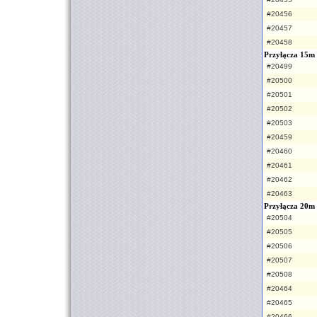
#20456
#20457
#20458
Przyłącza 15m
#20499
#20500
#20501
#20502
#20503
#20459
#20460
#20461
#20462
#20463
Przyłącza 20m
#20504
#20505
#20506
#20507
#20508
#20464
#20465
#20466