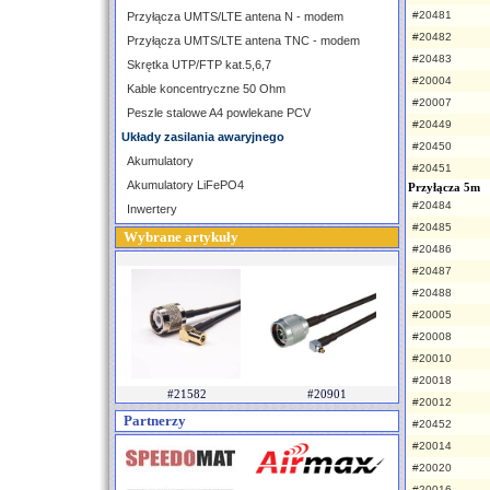
#20481
Przyłącza UMTS/LTE antena N - modem
#20482
Przyłącza UMTS/LTE antena TNC - modem
#20483
Skrętka UTP/FTP kat.5,6,7
#20004
Kable koncentryczne 50 Ohm
#20007
Peszle stalowe A4 powlekane PCV
#20449
Układy zasilania awaryjnego
#20450
Akumulatory
#20451
Akumulatory LiFePO4
Przyłącza 5m
#20484
Inwertery
#20485
Wybrane artykuły
#20486
#20487
#20488
#20005
#20008
#20010
#20018
#21582
#20901
#20012
Partnerzy
#20452
#20014
#20020
#20016