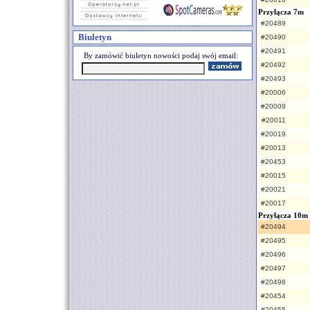
Przyłącza 7m
#20489
Biuletyn
#20490
#20491
By zamówić biuletyn nowości podaj swój email:
#20492
#20493
#20006
#20009
#20011
#20019
#20013
#20453
#20015
#20021
#20017
Przyłącza 10m
#20494
#20495
#20496
#20497
#20498
#20454
#20455