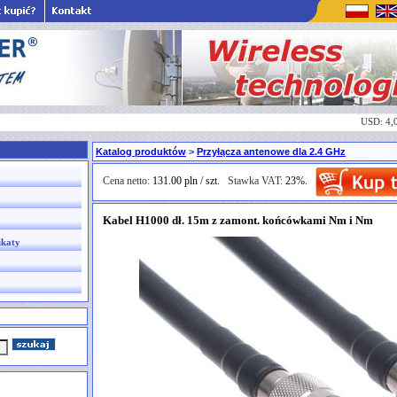
USD: 4,
Katalog produktów
>
Przyłącza antenowe dla 2.4 GHz
Cena netto:
131.00 pln / szt.
Stawka VAT:
23%.
Kabel H1000 dł. 15m z zamont. końcówkami Nm i Nm
ikaty