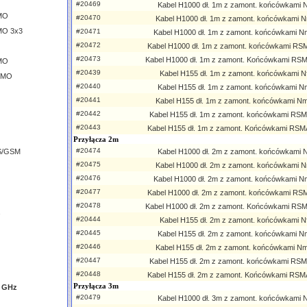
#20469
Kabel H1000 dł. 1m z zamont. końcówkami Nf
IMO
#20470
Kabel H1000 dł. 1m z zamont. końcówkami N
MO 3x3
#20471
Kabel H1000 dł. 1m z zamont. końcówkami N
#20472
Kabel H1000 dł. 1m z zamont. końcówkami RS
#20473
Kabel H1000 dł. 1m z zamont. Końcówkami RS
IMO
#20439
Kabel H155 dł. 1m z zamont. końcówkami Nf 
MIMO
#20440
Kabel H155 dł. 1m z zamont. końcówkami Nm
#20441
Kabel H155 dł. 1m z zamont. końcówkami Nm
#20442
Kabel H155 dł. 1m z zamont. końcówkami RSM
#20443
Kabel H155 dł. 1m z zamont. Końcówkami RSM
Przyłącza 2m
#20474
S/GSM
Kabel H1000 dł. 2m z zamont. końcówkami Nf
#20475
Kabel H1000 dł. 2m z zamont. końcówkami N
#20476
Kabel H1000 dł. 2m z zamont. końcówkami N
#20477
Kabel H1000 dł. 2m z zamont. końcówkami RS
#20478
Kabel H1000 dł. 2m z zamont. Końcówkami RS
#20444
Kabel H155 dł. 2m z zamont. końcówkami Nf 
#20445
Kabel H155 dł. 2m z zamont. końcówkami Nm
#20446
Kabel H155 dł. 2m z zamont. końcówkami Nm
#20447
Kabel H155 dł. 2m z zamont. końcówkami RSM
#20448
Kabel H155 dł. 2m z zamont. Końcówkami RSM
Przyłącza 3m
4 GHz
#20479
Kabel H1000 dł. 3m z zamont. końcówkami Nf
z