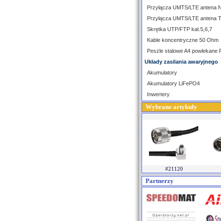
Przyłącza UMTS/LTE antena 
Przyłącza UMTS/LTE antena 
Skrętka UTP/FTP kat.5,6,7
Kable koncentryczne 50 Ohm
Peszle stalowe A4 powlekane
Układy zasilania awaryjnego
Akumulatory
Akumulatory LiFePO4
Inwertery
Wybrane artykuły
#21120
Partnerzy