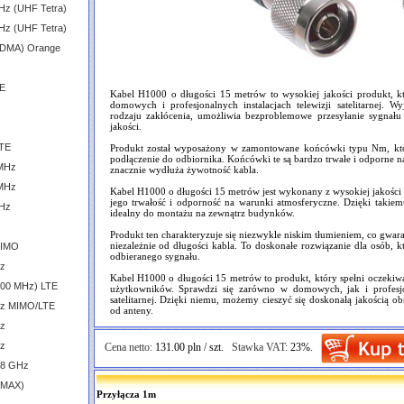
Hz (UHF Tetra)
Hz (UHF Tetra)
CDMA) Orange
TE
Kabel H1000 o długości 15 metrów to wysokiej jakości produkt, k
domowych i profesjonalnych instalacjach telewizji satelitarnej.
rodzaju zakłócenia, umożliwia bezproblemowe przesyłanie sygnału
jakości.
LTE
Produkt został wyposażony w zamontowane końcówki typu Nm, któr
podłączenie do odbiornika. Końcówki te są bardzo trwałe i odporne 
 MHz
znacznie wydłuża żywotność kabla.
 MHz
Kabel H1000 o długości 15 metrów jest wykonany z wysokiej jakości m
jego trwałość i odporność na warunki atmosferyczne. Dzięki takiem
GHz
idealny do montażu na zewnątrz budynków.
Produkt ten charakteryzuje się niezwykle niskim tłumieniem, co gwara
niezależnie od długości kabla. To doskonałe rozwiązanie dla osób, k
MIMO
odbieranego sygnału.
Hz
Kabel H1000 o długości 15 metrów to produkt, który spełni oczekiw
600 MHz) LTE
użytkowników. Sprawdzi się zarówno w domowych, jak i profesjona
satelitarnej. Dzięki niemu, możemy cieszyć się doskonałą jakością o
GHz MIMO/LTE
od anteny.
Hz
Hz
Cena netto:
131.00 pln / szt.
Stawka VAT:
23%.
.8 GHz
iMAX)
Przyłącza 1m