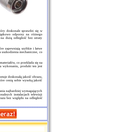
tóry doskonale sprawdzi się w
 Wyjątkowo odporny na różnego
 na dużą odległość bez utraty
e zapewniają szybkie i łatwe
na uszkodzenia mechaniczne, co
ateriałów, co przekłada się na
u wykonaniu, produkt ten jest
ntuje doskonałą jakość obrazu,
tóre cenią sobie wysoką jakość
ania najbardziej wymagających
lnych instalacjach telewizji
brazu bez względu na odległość