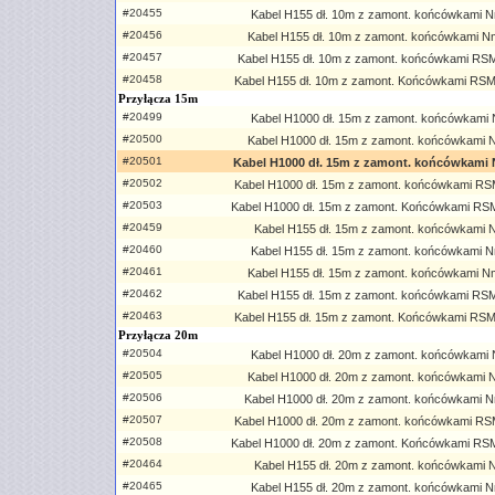
#20455
Kabel H155 dł. 10m z zamont. końcówkami N
#20456
Kabel H155 dł. 10m z zamont. końcówkami N
#20457
Kabel H155 dł. 10m z zamont. końcówkami RS
#20458
Kabel H155 dł. 10m z zamont. Końcówkami RS
Przyłącza 15m
#20499
Kabel H1000 dł. 15m z zamont. końcówkami N
#20500
Kabel H1000 dł. 15m z zamont. końcówkami N
#20501
Kabel H1000 dł. 15m z zamont. końcówkami
#20502
Kabel H1000 dł. 15m z zamont. końcówkami RS
#20503
Kabel H1000 dł. 15m z zamont. Końcówkami RS
#20459
Kabel H155 dł. 15m z zamont. końcówkami Nf
#20460
Kabel H155 dł. 15m z zamont. końcówkami N
#20461
Kabel H155 dł. 15m z zamont. końcówkami N
#20462
Kabel H155 dł. 15m z zamont. końcówkami RS
#20463
Kabel H155 dł. 15m z zamont. Końcówkami RS
Przyłącza 20m
#20504
Kabel H1000 dł. 20m z zamont. końcówkami N
#20505
Kabel H1000 dł. 20m z zamont. końcówkami N
#20506
Kabel H1000 dł. 20m z zamont. końcówkami N
#20507
Kabel H1000 dł. 20m z zamont. końcówkami RS
#20508
Kabel H1000 dł. 20m z zamont. Końcówkami RS
#20464
Kabel H155 dł. 20m z zamont. końcówkami Nf
#20465
Kabel H155 dł. 20m z zamont. końcówkami N