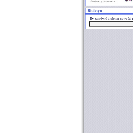
Biuletyn
By zamówić biuletyn nowości p