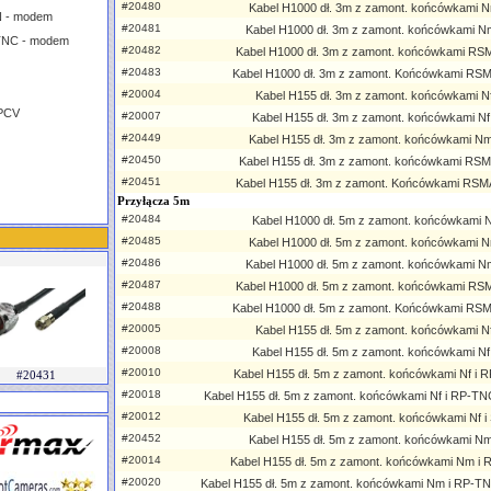
#20480
Kabel H1000 dł. 3m z zamont. końcówkami N
N - modem
#20481
Kabel H1000 dł. 3m z zamont. końcówkami N
TNC - modem
#20482
Kabel H1000 dł. 3m z zamont. końcówkami RS
#20483
Kabel H1000 dł. 3m z zamont. Końcówkami RS
#20004
Kabel H155 dł. 3m z zamont. końcówkami Nf 
 PCV
#20007
Kabel H155 dł. 3m z zamont. końcówkami Nf
#20449
Kabel H155 dł. 3m z zamont. końcówkami Nm
#20450
Kabel H155 dł. 3m z zamont. końcówkami RSM
#20451
Kabel H155 dł. 3m z zamont. Końcówkami RSM
Przyłącza 5m
#20484
Kabel H1000 dł. 5m z zamont. końcówkami Nf
#20485
Kabel H1000 dł. 5m z zamont. końcówkami N
#20486
Kabel H1000 dł. 5m z zamont. końcówkami N
#20487
Kabel H1000 dł. 5m z zamont. końcówkami RS
#20488
Kabel H1000 dł. 5m z zamont. Końcówkami RS
#20005
Kabel H155 dł. 5m z zamont. końcówkami Nf 
#20008
Kabel H155 dł. 5m z zamont. końcówkami Nf
#20010
Kabel H155 dł. 5m z zamont. końcówkami Nf i
#20431
#20018
Kabel H155 dł. 5m z zamont. końcówkami Nf i RP-TNC
#20012
Kabel H155 dł. 5m z zamont. końcówkami Nf 
#20452
Kabel H155 dł. 5m z zamont. końcówkami Nm
#20014
Kabel H155 dł. 5m z zamont. końcówkami Nm i
#20020
Kabel H155 dł. 5m z zamont. końcówkami Nm i RP-TN