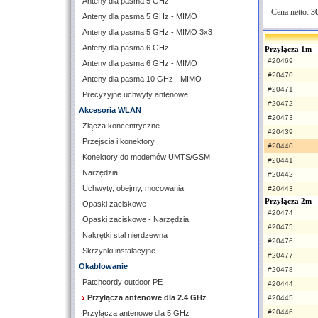
Anteny dla pasma 5 GHz
Cena netto:
30
Anteny dla pasma 5 GHz - MIMO
Anteny dla pasma 5 GHz - MIMO 3x3
Anteny dla pasma 6 GHz
Przyłącza 1m
#20469
Anteny dla pasma 6 GHz - MIMO
#20470
Anteny dla pasma 10 GHz - MIMO
#20471
Precyzyjne uchwyty antenowe
#20472
Akcesoria WLAN
#20473
Złącza koncentryczne
#20439
Przejścia i konektory
#20440
Konektory do modemów UMTS/GSM
#20441
Narzędzia
#20442
Uchwyty, obejmy, mocowania
#20443
Przyłącza 2m
Opaski zaciskowe
#20474
Opaski zaciskowe - Narzędzia
#20475
Nakrętki stal nierdzewna
#20476
Skrzynki instalacyjne
#20477
Okablowanie
#20478
Patchcordy outdoor PE
#20444
Przyłącza antenowe dla 2.4 GHz
#20445
#20446
Przyłącza antenowe dla 5 GHz