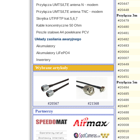
#20447
Przyłącza UMTS/LTE antena N - modem
#20448
Przyłącza UMTS/LTE antena TNC - modem
Przyłącza 3m
Skrętka UTP/FTP kat.5,6,7
#20479
Kable koncentryczne 50 Ohm
#20480
Peszle stalowe A4 powlekane PCV
#20481
Układy zasilania awaryjnego
#20482
#20483
Akumulatory
#20004
Akumulatory LiFePO4
#20007
Inwertery
#20449
Wybrane artykuły
#20450
#20451
Przyłącza 5m
#20484
#20485
#20486
#20567
#21568
#20487
Partnerzy
#20488
#20005
#20008
#20010
#20018