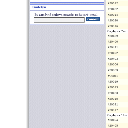
#20012
Biuletyn
#20452
By zamówić biuletyn nowości podaj swój email:
#20014
#20020
#20016
Przyłącza 7m
#20489
#20490
#20491
#20492
#20493
#20006
#20009
#20011
#20019
#20013
#20453
#20015
#20021
#20017
Przyłącza 10m
#20494
#20495