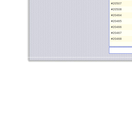
#20507
#20508
#20464
#20465
#20466
#20467
#20468