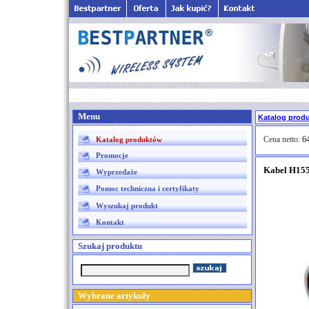
Menu
Katalog prod
Cena netto:
64
Katalog produktów
Promocje
Kabel H155
Wyprzedaże
Pomoc techniczna i certyfikaty
Wyszukaj produkt
Kontakt
Szukaj produktu
Wybrane artykuły