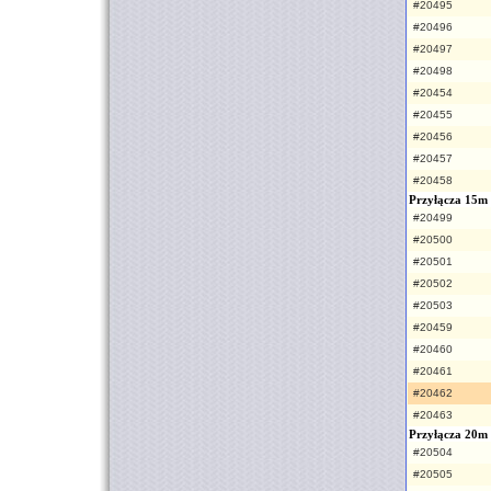
#20495
#20496
#20497
#20498
#20454
#20455
#20456
#20457
#20458
Przyłącza 15m
#20499
#20500
#20501
#20502
#20503
#20459
#20460
#20461
#20462
#20463
Przyłącza 20m
#20504
#20505