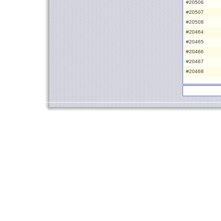
#20506
#20507
#20508
#20464
#20465
#20466
#20467
#20468