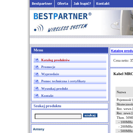
Menu
Katalog prod
Katalog produktów
Cena netto:
35
Promocje
Kabel MRC
Wyprzedaże
Pomoc techniczna i certyfikaty
Wyszukaj produkt
Nazwa
Kontakt
Pojemność 
Skutecznoś
Szukaj produktu
Rez. wewn
Rez. zewn.
Tłum. 50M
- 100MHz 
- 200MHz 
Anteny
- 500MHz 