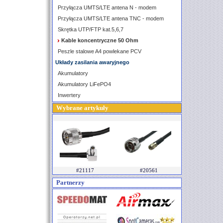
Przyłącza UMTS/LTE antena N - modem
Przyłącza UMTS/LTE antena TNC - modem
Skrętka UTP/FTP kat.5,6,7
Kable koncentryczne 50 Ohm
Peszle stalowe A4 powlekane PCV
Układy zasilania awaryjnego
Akumulatory
Akumulatory LiFePO4
Inwertery
Wybrane artykuły
#21117
#20561
Partnerzy