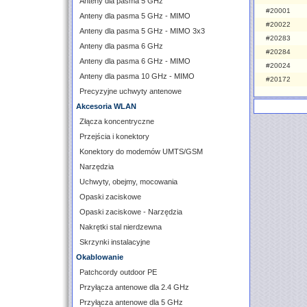
Anteny dla pasma 5 GHz
#20001
Anteny dla pasma 5 GHz - MIMO
#20022
Anteny dla pasma 5 GHz - MIMO 3x3
#20283
Anteny dla pasma 6 GHz
#20284
Anteny dla pasma 6 GHz - MIMO
#20024
Anteny dla pasma 10 GHz - MIMO
#20172
Precyzyjne uchwyty antenowe
Akcesoria WLAN
Złącza koncentryczne
Przejścia i konektory
Konektory do modemów UMTS/GSM
Narzędzia
Uchwyty, obejmy, mocowania
Opaski zaciskowe
Opaski zaciskowe - Narzędzia
Nakrętki stal nierdzewna
Skrzynki instalacyjne
Okablowanie
Patchcordy outdoor PE
Przyłącza antenowe dla 2.4 GHz
Przyłącza antenowe dla 5 GHz