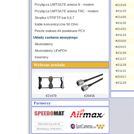
Przyłącza UMTS/LTE antena N - modem
#21516
Przyłącza UMTS/LTE antena TNC - modem
#21125
#21430
Skrętka UTP/FTP kat.5,6,7
#21126
Kable koncentryczne 50 Ohm
#21431
Peszle stalowe A4 powlekane PCV
#21124
Układy zasilania awaryjnego
#20320
Akumulatory
#20315
Akumulatory LiFePO4
#21130
Inwertery
#21127
Wybrane artykuły
#21128
#21131
#20317
#21129
#21470
#20456
Partnerzy