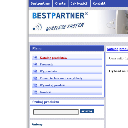
Menu
Katalog prod
Katalog produktów
Cena netto:
12
Promocje
Cybant na 
Wyprzedaże
Pomoc techniczna i certyfikaty
Wyszukaj produkt
Kontakt
Szukaj produktu
Anteny