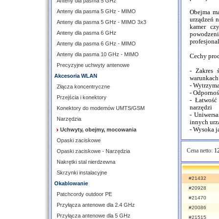
Anteny dla pasma 5 GHz
Anteny dla pasma 5 GHz - MIMO
Obejma ma
urządzeń n
Anteny dla pasma 5 GHz - MIMO 3x3
kamer czy
Anteny dla pasma 6 GHz
powodzen
profesjona
Anteny dla pasma 6 GHz - MIMO
Anteny dla pasma 10 GHz - MIMO
Cechy pro
Precyzyjne uchwyty antenowe
- Zakres 
Akcesoria WLAN
warunkach 
- Wytrzyma
Złącza koncentryczne
- Odpornoś
Przejścia i konektory
- Łatwość
narzędzi
Konektory do modemów UMTS/GSM
- Uniwersa
Narzędzia
innych urz
- Wysoka j
Uchwyty, obejmy, mocowania
Opaski zaciskowe
Cena netto:
12
Opaski zaciskowe - Narzędzia
Nakrętki stal nierdzewna
Skrzynki instalacyjne
#21432
Okablowanie
#20928
Patchcordy outdoor PE
#21470
Przyłącza antenowe dla 2.4 GHz
#20086
Przyłącza antenowe dla 5 GHz
#21515