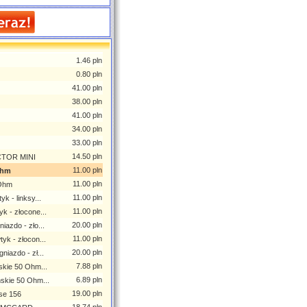
1.46 pln
0.80 pln
41.00 pln
38.00 pln
41.00 pln
34.00 pln
33.00 pln
14.50 pln
CTOR MINI
11.00 pln
Ohm
11.00 pln
 Ohm
11.00 pln
 - linksy...
11.00 pln
k - złocone...
20.00 pln
azdo - zło...
11.00 pln
yk - złocon...
20.00 pln
iazdo - zł...
7.88 pln
kie 50 Ohm...
6.89 pln
skie 50 Ohm...
19.00 pln
se 156