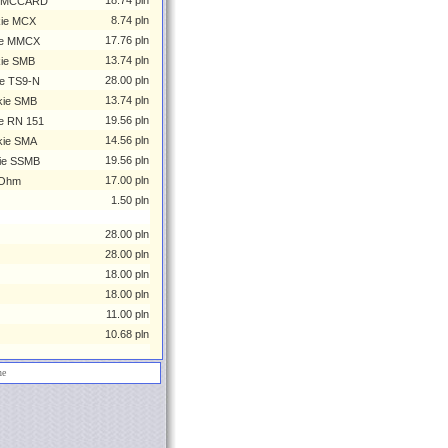
18.74 pln
ie MCCARD
8.74 pln
kie MCX
17.76 pln
kie MMCX
13.74 pln
kie SMB
28.00 pln
ie TS9-N
13.74 pln
kie SMB
19.56 pln
ie RN 151
14.56 pln
kie SMA
19.56 pln
kie SSMB
17.00 pln
 Ohm
1.50 pln
28.00 pln
28.00 pln
18.00 pln
18.00 pln
11.00 pln
10.68 pln
ne