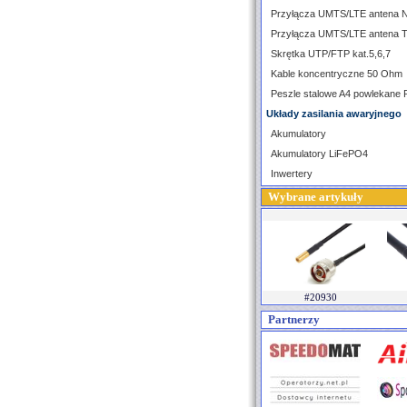
Przyłącza UMTS/LTE antena 
Przyłącza UMTS/LTE antena 
Skrętka UTP/FTP kat.5,6,7
Kable koncentryczne 50 Ohm
Peszle stalowe A4 powlekane
Układy zasilania awaryjnego
Akumulatory
Akumulatory LiFePO4
Inwertery
Wybrane artykuły
#20930
Partnerzy