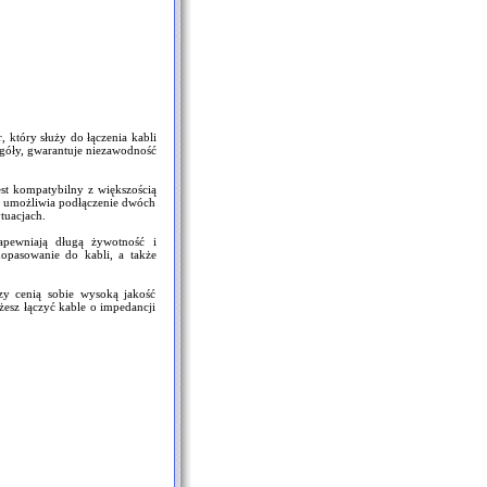
 który służy do łączenia kabli
egóły, gwarantuje niezawodność
est kompatybilny z większością
h umożliwia podłączenie dwóch
ytuacjach.
apewniają długą żywotność i
opasowanie do kabli, a także
rzy cenią sobie wysoką jakość
żesz łączyć kable o impedancji