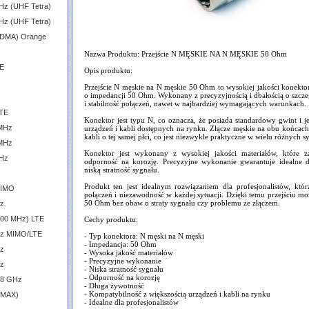
Hz (UHF Tetra)
Hz (UHF Tetra)
CDMA) Orange
Nazwa Produktu: Przejście N MĘSKIE NA N MĘSKIE 50 Ohm
TE
Opis produktu:
Przejście N męskie na N męskie 50 Ohm to wysokiej jakości konektor,
o impedancji 50 Ohm. Wykonany z precyzyjnością i dbałością o szcz
i stabilność połączeń, nawet w najbardziej wymagających warunkach.
LTE
Konektor jest typu N, co oznacza, że posiada standardowy gwint i j
 MHz
urządzeń i kabli dostępnych na rynku. Złącze męskie na obu końcac
kabli o tej samej płci, co jest niezwykle praktyczne w wielu różnych s
 MHz
Konektor jest wykonany z wysokiej jakości materiałów, które z
GHz
odporność na korozję. Precyzyjne wykonanie gwarantuje idealne d
niską stratność sygnału.
Produkt ten jest idealnym rozwiązaniem dla profesjonalistów, któ
MIMO
połączeń i niezawodność w każdej sytuacji. Dzięki temu przejściu mo
50 Ohm bez obaw o straty sygnału czy problemu ze złączem.
Hz
600 MHz) LTE
Cechy produktu:
GHz MIMO/LTE
- Typ konektora: N męski na N męski
- Impedancja: 50 Ohm
Hz
- Wysoka jakość materiałów
- Precyzyjne wykonanie
Hz
- Niska stratność sygnału
- Odporność na korozję
.8 GHz
- Długa żywotność
- Kompatybilność z większością urządzeń i kabli na rynku
iMAX)
- Idealne dla profesjonalistów