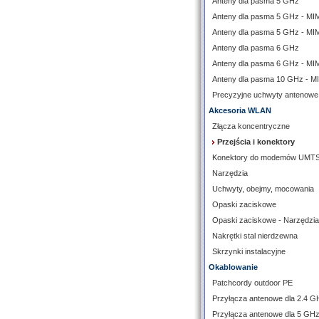
Anteny dla pasma 5 GHz
Anteny dla pasma 5 GHz - M
Anteny dla pasma 5 GHz - MI
Anteny dla pasma 6 GHz
Anteny dla pasma 6 GHz - M
Anteny dla pasma 10 GHz - 
Precyzyjne uchwyty antenowe
Akcesoria WLAN
Złącza koncentryczne
Przejścia i konektory
Konektory do modemów UMT
Narzędzia
Uchwyty, obejmy, mocowania
Opaski zaciskowe
Opaski zaciskowe - Narzędzia
Nakrętki stal nierdzewna
Skrzynki instalacyjne
Okablowanie
Patchcordy outdoor PE
Przyłącza antenowe dla 2.4 G
Przyłącza antenowe dla 5 GH