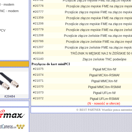
Przejście złącze męskie FME na złącze męsk
N - modem
#20776
Przejście złącze męskie FME na złącze męs
TNC - modem
#20777
Przejście złącze męskie FME na złącze męs
#21359
Przejście złącze męskie FME na złącze męs
#21206
Przejście złącze męskie FME na złącze męsk
#20779
Przejście złącze męskie FME na złącze żeńs
 PCV
#21208
Przejście złącze żeńskie FME na złącze męsk
#20786
Przejście złącze żeńskie FME na złącze męs
#21207
Przejście złącze żeńskie FME na złącze męs
#10016
TRÓJNIK N MĘSKIE NA 2 N ŻEŃSKIE 50
#21140
Złącze żeńskie TNC podwójne
Przyłącza do kart miniPCI
#21075
Pigtail MCXm-Nf
#21074
Pigtail MCXm-RSMAf
#21071
Pigtail MMCXm-Nf
#21070
Pigtail MMCXm-RSMAf
#21073
Pigtail UFLm-Nf
#20484
#21072
Pigtail UFLm-RSMAf
(N - nowość w ofercie)
©
BEST PARTNER
Wszelkie prawa zastrzeżo