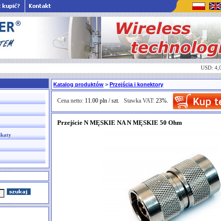
USD: 4,
Katalog produktów
>
Przejścia i konektory
Cena netto:
11.00 pln / szt.
Stawka VAT:
23%.
Przejście N MĘSKIE NA N MĘSKIE 50 Ohm
ikaty