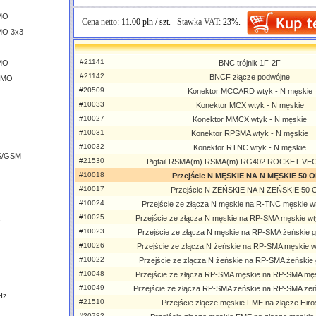
IMO
Cena netto:
11.00 pln / szt.
Stawka VAT:
23%.
MO 3x3
#21141
IMO
BNC trójnik 1F-2F
#21142
BNCF złącze podwójne
MIMO
#20509
Konektor MCCARD wtyk - N męskie
#10033
Konektor MCX wtyk - N męskie
#10027
Konektor MMCX wtyk - N męskie
#10031
Konektor RPSMA wtyk - N męskie
#10032
Konektor RTNC wtyk - N męskie
S/GSM
#21530
Pigtail RSMA(m) RSMA(m) RG402 ROCKET-VE
#10018
Przejście N MĘSKIE NA N MĘSKIE 50 
#10017
Przejście N ŻEŃSKIE NA N ŻEŃSKIE 50
#10024
Przejście ze złącza N męskie na R-TNC męskie wtyk
#10025
Przejście ze złącza N męskie na RP-SMA męskie wty
#10023
Przejście ze złącza N męskie na RP-SMA żeńskie gni
#10026
Przejście ze złącza N żeńskie na RP-SMA męskie wt
#10022
Przejście ze złącza N żeńskie na RP-SMA żeńskie gn
#10048
Przejście ze złącza RP-SMA męskie na RP-SMA męs
#10049
Przejście ze złącza RP-SMA żeńskie na RP-SMA żeń
Hz
#21510
Przejście złącze męskie FME na złącze Hiro
z
#20782