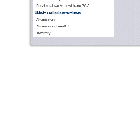
Peszle stalowe A4 powlekane PCV
Układy zasilania awaryjnego
Akumulatory
Akumulatory LiFePO4
Inwertery