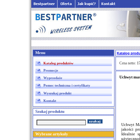
Menu
Katalog prod
Cena netto:
17
Katalog produktów
Promocje
Uchwyt ma
Wyprzedaże
Pomoc techniczna i certyfikaty
Wyszukaj produkt
Kontakt
Szukaj produktu
Uchwyt Mas
jakości pr
Wybrane artykuły
Idealnie 
użytecznoś