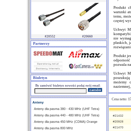
Produkt c
warunki at
temu, może
częstej wy
Uchwyt Ma
kompatybil
#20552
#20660
nie wymag
płaskich, 
Partnerzy
rozwiązani
Produkt je
odporność
pozwala na
Uchwyt Ma
Biuletyn
poszukują 
możemy ci
By zamówić biuletyn nowości podaj swój email:
naziemnej,
Cena netto:
17
Anteny
Anteny dla pasma 380 - 430 MHz (UHF Tetra)
Anteny dla pasma 440 - 480 MHz (UHF Tetra)
#21432
Anteny dla pasma 450 MHz (CDMA) Orange
#20928
#21470
Anteny dla pasma 800 MHz