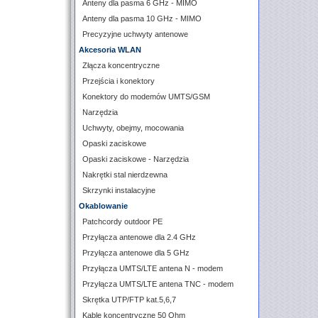
Anteny dla pasma 6 GHz - MIMO
Anteny dla pasma 10 GHz - MIMO
Precyzyjne uchwyty antenowe
Akcesoria WLAN
Złącza koncentryczne
Przejścia i konektory
Konektory do modemów UMTS/GSM
Narzędzia
Uchwyty, obejmy, mocowania
Opaski zaciskowe
Opaski zaciskowe - Narzędzia
Nakrętki stal nierdzewna
Skrzynki instalacyjne
Okablowanie
Patchcordy outdoor PE
Przyłącza antenowe dla 2.4 GHz
Przyłącza antenowe dla 5 GHz
Przyłącza UMTS/LTE antena N - modem
Przyłącza UMTS/LTE antena TNC - modem
Skrętka UTP/FTP kat.5,6,7
Kable koncentryczne 50 Ohm