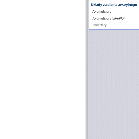
Układy zasilania awaryjnego
Akumulatory
Akumulatory LiFePO4
Inwertery