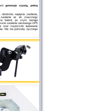
erii
generuje czystą, pełną
obniżeniu napięcia zasilania,
zasilanie aż do znacznego
 na baterii, po czym nastąpi
ocie zasilania sieciowego UPS
ie oraz rozpocznie ładowanie
ania. Nie ma potrzeby ręcznego