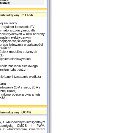
200km/h)
 interaktywny PST1.5K
ej sinusoidy
egulator ładowania PV
ormatora izolacyjnego dla
 elektrycznych w celu ochrony
prądem elektrycznym
napięcia wejściowego
prądu ładowania w zależności
rządzeń
ście z modułów solarnych
LCD
ięciem sieciowym lub
rocie zasilania sieciowego
rciem i zbyt dużym
nie baterii (znacznie wydłuża
artu
dowania 25 A z sieci, 20 A z
cznej (solar)
a mikroprocesora gwarantuje
ość
 interaktywny K05VA
y, z wbudowanym inteligentnym
pamięcią CMOS i PWM,
PS z wbudowanym inwerterem