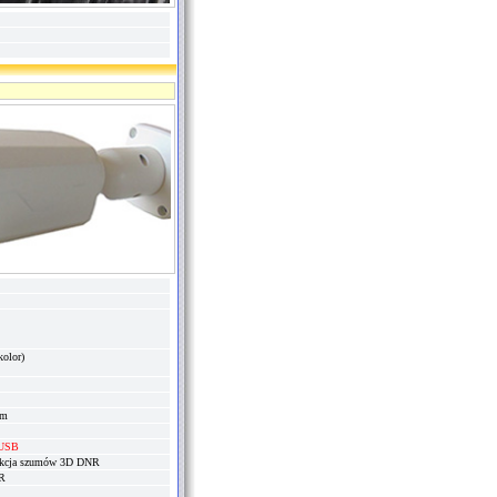
olor)
mm
 USB
ukcja szumów 3D DNR
R