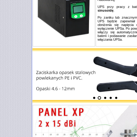
UPS przy pracy z bat
sinusoidę
.
Po zaniku lub znacznym 
UPS będzie zapewniał 
obniżenia się napięcia
wyłączenie UPSa. Po powr
włączy się automatyczn
baterii i podawanie zasil
włączania UPSa.