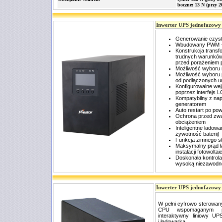
boczne: 13 N (przy 
Inwerter UPS jednofazowy
Generowanie czyst
Wbudowany PWM - r
Konstrukcja transf
trudnych warunków
przed porażeniem 
Możliwość wyboru 
Możliwość wyboru 
od podłączonych u
Konfigurowalne wej
poprzez interfejs 
Kompatybilny z nap
generatorem
Auto restart po pow
Ochrona przed zwa
obciążeniem
Inteligentne ładowa
żywotność baterii)
Funkcja zimnego st
Maksymalny prąd ła
instalacji fotowoltai
Doskonała kontrol
wysoką niezawodn
Inwerter UPS jednofazowy
W pełni cyfrowo sterowan
CPU wspomaganym 
interaktywny liniowy U
i ładowarką.