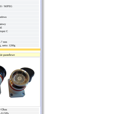
65 / MJPEG
budowa
ażowy
oE
topni C
5.7 mm
g, netto: 1200g
kie panelowe
0 Ohm
o 6 GHz