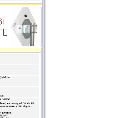
żeńskie)
ie)
LTE MIMO
bant) na maszty od 3/4 do 7/4
ala na obrót o 360 stopni i
zy 200km/h)
00km/h)