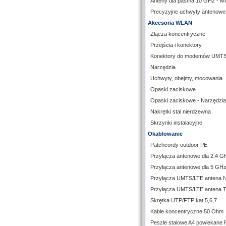
Anteny dla pasma 10 GHz - 
Precyzyjne uchwyty antenowe
Akcesoria WLAN
Złącza koncentryczne
Przejścia i konektory
Konektory do modemów UMT
Narzędzia
Uchwyty, obejmy, mocowania
Opaski zaciskowe
Opaski zaciskowe - Narzędzia
Nakrętki stal nierdzewna
Skrzynki instalacyjne
Okablowanie
Patchcordy outdoor PE
Przyłącza antenowe dla 2.4 G
Przyłącza antenowe dla 5 GH
Przyłącza UMTS/LTE antena 
Przyłącza UMTS/LTE antena 
Skrętka UTP/FTP kat.5,6,7
Kable koncentryczne 50 Ohm
Peszle stalowe A4 powlekane