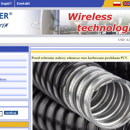
USD: 4,
Peszel ochronny stalowy osłonowa rura karbowana powlekana PCV
ikaty