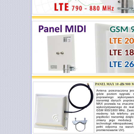
PANEL MAX 10 dBi 900
Antena przeznaczona jes
gdzie poziom sygnału 
poprawnego wykonywan
transmisji danych pop
MAX pozwala na znaczne 
wykorzystywanego do reali
GSM 900/1800 MHz. Zasto
modemu lub telefonu po
prędkości transmisji dzię
zmiany jego modulacji
technologii mikropaskowej 
pełni odporna na warunki
promieniowanie UV).