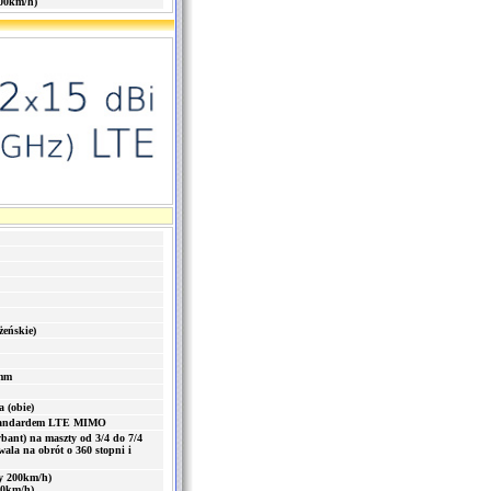
200km/h)
żeńskie)
 mm
 (obie)
 standardem LTE MIMO
bant) na maszty od 3/4 do 7/4
ala na obrót o 360 stopni i
zy 200km/h)
00km/h)