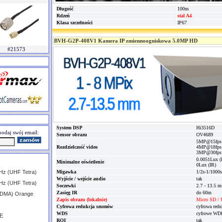
Długość
100m
Rdzeń
stal A4
Klasa szczelności
IP67
BVH-G2P-408V1 Kamera IP zmiennoogniskowa 5.0MP HD
#21573
System DSP
Hi3516D
odaj swój email:
Sensor obrazu
OV4689
5MP@15fps
Rozdzielczość video
4MP@18fps
3MP@30fps
0.0051Lux (k
Minimalne oświetlenie
0Lux (IR)
Hz (UHF Tetra)
Migawka
1/2s-1/1000s
Wyjście / wejście audio
tak
Hz (UHF Tetra)
Soczewki
2.7 - 13.5 
Zasięg IR
do 60m
CDMA) Orange
Zapis obrazu (lokalnie)
Micro SD /
Cyfrowa redukcja szumów
cyfrowa red
WDS
cyfrowe WD
TE
ROI
tak