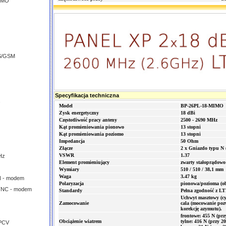
MIMO
S/GSM
Specyfikacja techniczna
Model
BP-26PL-18-MIMO
Zysk energetyczny
18 dBi
Częstotliwość pracy anteny
2500 - 2690 MHz
Kąt promieniowania pionowo
13 stopni
Kąt promieniowania poziomo
13 stopni
Impedancja
50 Ohm
Złącze
2 x Gniazdo typu N (
VSWR
1.37
Hz
Element promieniujący
zwarty stałoprądowo
z
Wymiary
510 / 510 / 38,1 mm
Waga
3.47 kg
N - modem
Polaryzacja
pionowa/pozioma (ob
TNC - modem
Standardy
Pełna zgodność z 
Uchwyt masztowy (cy
Zamocowanie
cala (mocowanie pozw
korekcję azymutu).
frontowe: 455 N (pr
Obciążenie wiatrem
tylne: 416 N (przy 2
 PCV