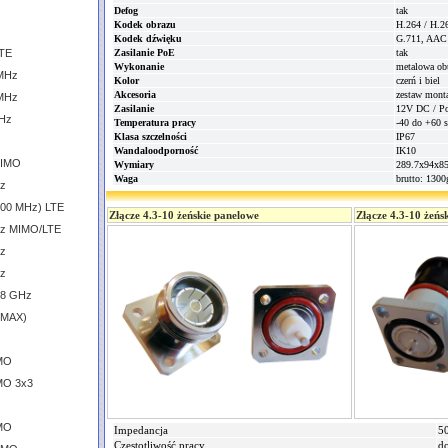
Defog
tak
Kodek obrazu
H.264 / H.2
Kodek dźwięku
G.711, AAC
LTE
Zasilanie PoE
tak
Wykonanie
metalowa o
 MHz
Kolor
czerń i biel
Akcesoria
zestaw mont
 MHz
Zasilanie
12V DC / P
GHz
Temperatura pracy
-40 do +60 s
Klasa szczelności
IP67
Wandaloodporność
IK10
MIMO
Wymiary
289.7x94x8
Waga
brutto: 1300
Hz
600 MHz) LTE
Złącze 4.3-10 żeńskie panelowe
Złącze 4.3-10 żeńs
GHz MIMO/LTE
Hz
Hz
.8 GHz
iMAX)
IMO
MO 3x3
IMO
Impedancja
5
Częstotliwość pracy
d