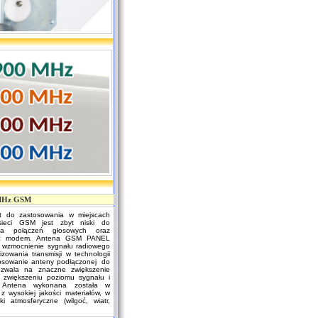
 MHz GSM
t do zastosowania w miejscach
sieci GSM jest zbyt niski do
ia połączeń głosowych oraz
rzez modem. Antena GSM PANEL
wzmocnienie sygnału radiowego
zowania transmisji w technologii
sowanie anteny podłączonej do
zwala na znaczne zwiększenie
ki zwiększeniu poziomu sygnału i
. Antena wykonana została w
z wysokiej jakości materiałów, w
 atmosferyczne (wilgoć, wiatr,