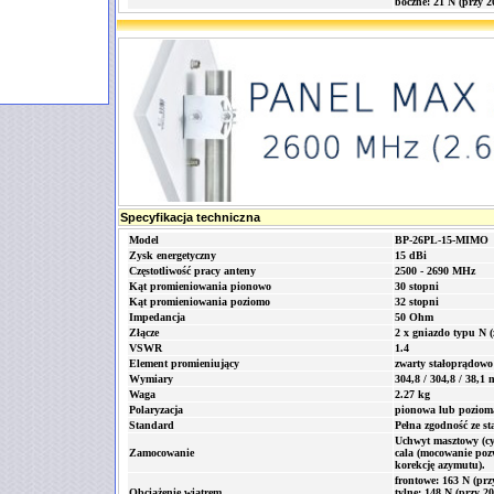
boczne: 21 N (przy 
Specyfikacja techniczna
Model
BP-26PL-15-MIMO
Zysk energetyczny
15 dBi
Częstotliwość pracy anteny
2500 - 2690 MHz
Kąt promieniowania pionowo
30 stopni
Kąt promieniowania poziomo
32 stopni
Impedancja
50 Ohm
Złącze
2 x gniazdo typu N (
VSWR
1.4
Element promieniujący
zwarty stałoprądowo
Wymiary
304,8 / 304,8 / 38,1
Waga
2.27 kg
Polaryzacja
pionowa lub pozioma
Standard
Pełna zgodność ze
Uchwyt masztowy (cy
Zamocowanie
cala (mocowanie pozw
korekcję azymutu).
frontowe: 163 N (pr
Obciążenie wiatrem
tylne: 148 N (przy 2