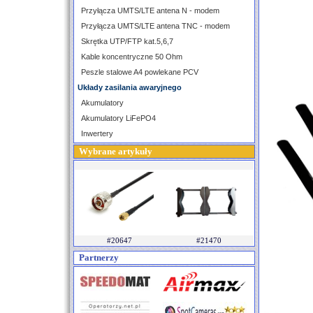
Przyłącza UMTS/LTE antena N - modem
Przyłącza UMTS/LTE antena TNC - modem
Skrętka UTP/FTP kat.5,6,7
Kable koncentryczne 50 Ohm
Peszle stalowe A4 powlekane PCV
Układy zasilania awaryjnego
Akumulatory
Akumulatory LiFePO4
Inwertery
Wybrane artykuły
#20647
#21470
Partnerzy