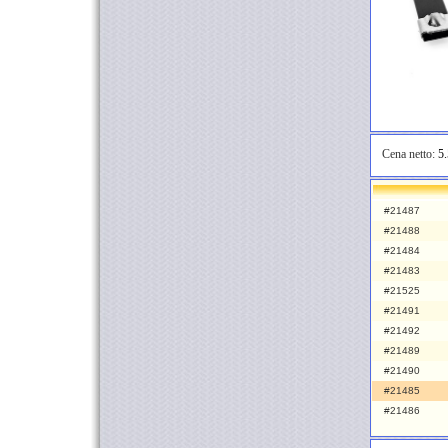
Cena netto:
5.
#21487
#21488
#21484
#21483
#21525
#21491
#21492
#21489
#21490
#21485
#21486