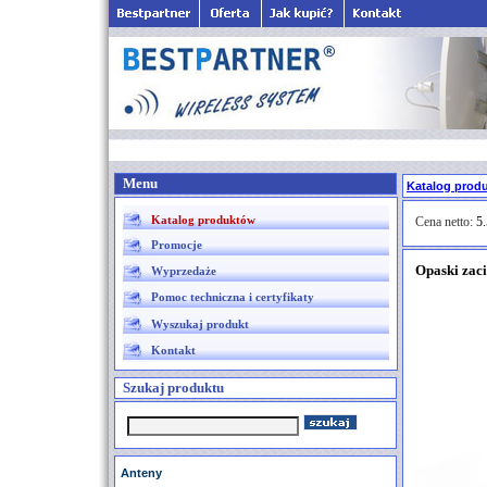
Menu
Katalog prod
Katalog produktów
Cena netto:
5.
Promocje
Opaski zac
Wyprzedaże
Pomoc techniczna i certyfikaty
Wyszukaj produkt
Kontakt
Szukaj produktu
Anteny