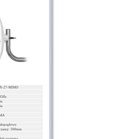
AX-27-MIMO
0 GHz
ia
ia
SMA
tałoprądowo
 czaszy: 500mm
lub pozioma