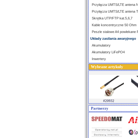
Przyłącza UMTS/LTE antena 
Przyłącza UMTS/LTE antena 
Skrętka UTP/FTP kat.5,6,7
Kable koncentryczne 50 Ohm
Peszle stalowe A4 powlekane
Układy zasilania awaryjnego
Akumulatory
Akumulatory LiFePO4
Inwertery
Wybrane artykuły
#20932
Partnerzy