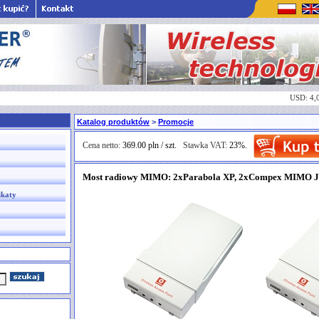
USD: 4,
Katalog produktów
>
Promocje
Cena netto:
369.00 pln / szt.
Stawka VAT:
23%.
Most radiowy MIMO: 2xParabola XP, 2xCompex MIMO J
ikaty