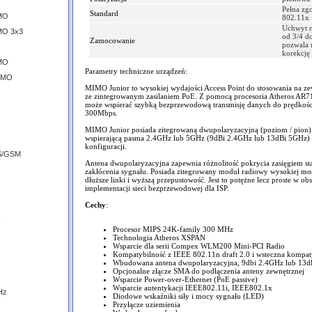
Pełna zg
Standard
IMO
802.11x
Uchwyt m
MO 3x3
od 3/4 d
Zamocowanie
pozwala n
korekcję
IMO
Parametry techniczne urządzeń:
MIMO
MIMO Junior to wysokiej wydajości Access Point do stosowania na z
ze zintegrowanym zasilaniem PoE. Z pomocą procesoria Atheros A
może wspierać szybką bezprzewodową transmisję danych do prędkoś
300Mbps.
MIMO Junior posiada zitegrowaną dwupolaryzacyjną (poziom / pion)
wspierającą pasma 2.4GHz lub 5GHz (9dBi 2.4GHz lub 13dBi 5GHz) 
konfiguracji.
S/GSM
Antena dwupolaryzacyjna zapewnia różnolitość pokrycia zasięgiem sta
zakłócenia sygnału. Posiada zitegrowany moduł radiowy wysokiej moc
dłuższe linki i wyższą przepustowość. Jest to potężne lecz proste w ob
implementacji sieci bezprzewodowej dla ISP.
Cechy
:
Procesor MIPS 24K-family 300 MHz
Technologia Atheros XSPAN
Wsparcie dla serii Compex WLM200 Mini-PCI Radio
Kompatybilność z IEEE 802.11n draft 2.0 i wsteczna kompat
Wbudowana antena dwupolaryzacyjna, 9dbi 2.4GHz lub 13
Opcjonalne złącze SMA do podłączenia anteny zewnętrznej
Wsparcie Power-over-Ethernet (PoE passive)
Wsparcie autentykacji IEEE802.11i, IEEE802.1x
Hz
Diodowe wskaźniki siły i mocy sygnału (LED)
Przyłącze uziemienia
z