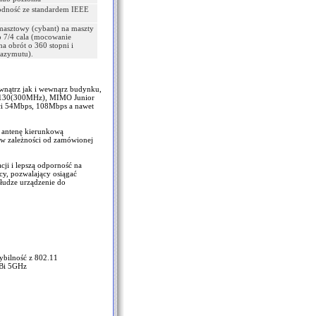
odność ze standardem IEEE
asztowy (cybant) na maszty
o 7/4 cala (mocowanie
a obrót o 360 stopni i
 azymutu).
ewnątrz jak i wewnąrz budynku,
R7130(300MHz), MIMO Junior
ci 54Mbps, 108Mbps a nawet
 antenę kierunkową
w zależności od zamówionej
cji i lepszą odporność na
y, pozwalający osiągać
słudze urządzenie do
ybilność z 802.11
dBi 5GHz