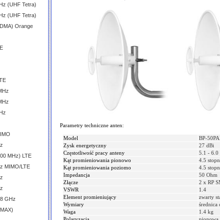
Hz (UHF Tetra)
Hz (UHF Tetra)
CDMA) Orange
TE
LTE
 MHz
 MHz
GHz
Parametry techniczne anten:
MIMO
Model
BP-50P
Hz
Zysk energetyczny
27 dBi
Częstotliwość pracy anteny
5.1 - 6.
600 MHz) LTE
Kąt promieniowania pionowo
4.5 stopn
GHz MIMO/LTE
Kąt promieniowania poziomo
4.5 stopn
Impedancja
50 Ohm
Hz
Złącze
2 x RP 
Hz
VSWR
1.4
Element promieniujący
zwarty s
.8 GHz
Wymiary
średnica
iMAX)
Waga
1.4 kg
Polaryzacja
pionowa 