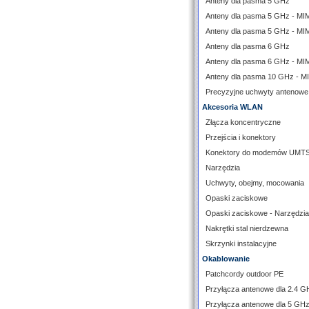
Anteny dla pasma 5 GHz
Anteny dla pasma 5 GHz - M
Anteny dla pasma 5 GHz - MI
Anteny dla pasma 6 GHz
Anteny dla pasma 6 GHz - M
Anteny dla pasma 10 GHz - 
Precyzyjne uchwyty antenowe
Akcesoria WLAN
Złącza koncentryczne
Przejścia i konektory
Konektory do modemów UMT
Narzędzia
Uchwyty, obejmy, mocowania
Opaski zaciskowe
Opaski zaciskowe - Narzędzia
Nakrętki stal nierdzewna
Skrzynki instalacyjne
Okablowanie
Patchcordy outdoor PE
Przyłącza antenowe dla 2.4 G
Przyłącza antenowe dla 5 GH