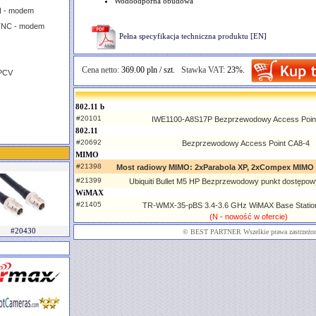
Wodoodporna obudowa
N - modem
TNC - modem
Pełna specyfikacja techniczna produktu [EN]
Cena netto:
369.00 pln / szt.
Stawka VAT:
23%.
 PCV
802.11 b
#20101
IWE1100-A8S17P Bezprzewodowy Access Poin
802.11
#20692
Bezprzewodowy Access Point CA8-4
MIMO
#21398
Most radiowy MIMO: 2xParabola XP, 2xCompex MIMO 
#21399
Ubiquiti Bullet M5 HP Bezprzewodowy punkt dostępow
WiMAX
#21405
TR-WMX-35-pBS 3.4-3.6 GHz WiMAX Base Statio
(N - nowość w ofercie)
#20430
©
BEST PARTNER
Wszelkie prawa zastrzeżo