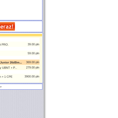
39.00 pln
t PRO.
59.00 pln
369.00 pln
Junior 26dBm...
279.00 pln
y UBNT + P...
3900.00 pln
n + 1 CPE
ne