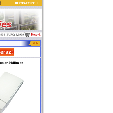
Koszyk
0938 EURO: 4,3999
unior 26dBm an