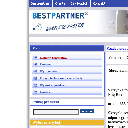
Menu
Katalog prod
Cena netto:
17
Katalog produktów
Promocje
Skrzynka i
Wyprzedaże
Pomoc techniczna i certyfikaty
Wyszukaj produkt
Skrzynka r
Kontakt
EasyBox
Szukaj produktu
nr kat. 655
Skrzynki ro
odpornego t
natynkowo i
Wybrane artykuły
być stosowa