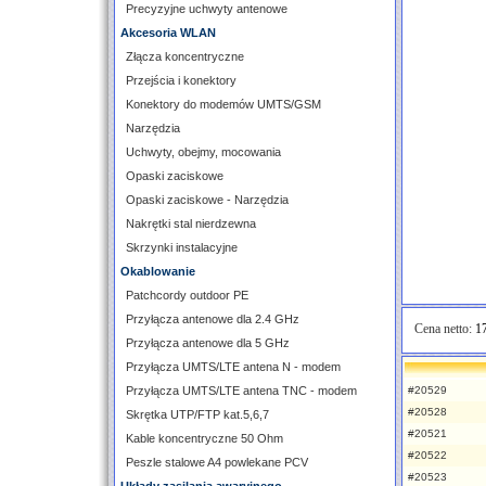
Precyzyjne uchwyty antenowe
Akcesoria WLAN
Złącza koncentryczne
Przejścia i konektory
Konektory do modemów UMTS/GSM
Narzędzia
Uchwyty, obejmy, mocowania
Opaski zaciskowe
Opaski zaciskowe - Narzędzia
Nakrętki stal nierdzewna
Skrzynki instalacyjne
Okablowanie
Patchcordy outdoor PE
Przyłącza antenowe dla 2.4 GHz
Cena netto:
17
Przyłącza antenowe dla 5 GHz
Przyłącza UMTS/LTE antena N - modem
Przyłącza UMTS/LTE antena TNC - modem
#20529
#20528
Skrętka UTP/FTP kat.5,6,7
#20521
Kable koncentryczne 50 Ohm
#20522
Peszle stalowe A4 powlekane PCV
#20523