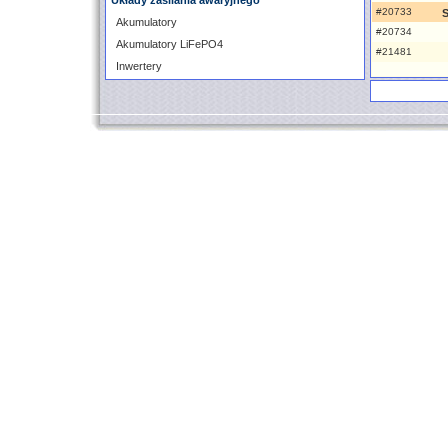
Układy zasilania awaryjnego
#20733
S
Akumulatory
#20734
Akumulatory LiFePO4
#21481
Inwertery