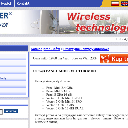
USD: 4,
Katalog produktów
>
Precyzyjne uchwyty antenowe
Cena netto:
19.60 pln / szt.
Stawka VAT:
23%.
Uchwyt PANEL MIDI i VECTOR MINI
ikaty
Uchwyt stosuje się do anten:
Panel Midi 2.4 GHz
Panel Midi 5 GHz
Panel 5 GHz 16 dB
Vector 5 GHz Mini H-PRO
Vector 5 GHz Mini H-PRO
Vector 5 GHz 18 dBi
Vector 5 GHz 16 dBi DUAL
Uchwyt pozwala na precyzyjne zamocowanie anteny oraz wygodną wi
precyzyjnego nastawu kąta horyzontu i elewacji anteny. Uchwyt
zestawie z anteną.