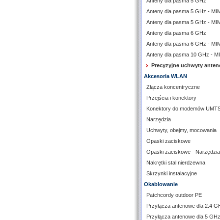
Anteny dla pasma 5 GHz
Anteny dla pasma 5 GHz - M
Anteny dla pasma 5 GHz - MI
Anteny dla pasma 6 GHz
Anteny dla pasma 6 GHz - M
Anteny dla pasma 10 GHz - 
Precyzyjne uchwyty ante
Akcesoria WLAN
Złącza koncentryczne
Przejścia i konektory
Konektory do modemów UMT
Narzędzia
Uchwyty, obejmy, mocowania
Opaski zaciskowe
Opaski zaciskowe - Narzędzia
Nakrętki stal nierdzewna
Skrzynki instalacyjne
Okablowanie
Patchcordy outdoor PE
Przyłącza antenowe dla 2.4 G
Przyłącza antenowe dla 5 GH