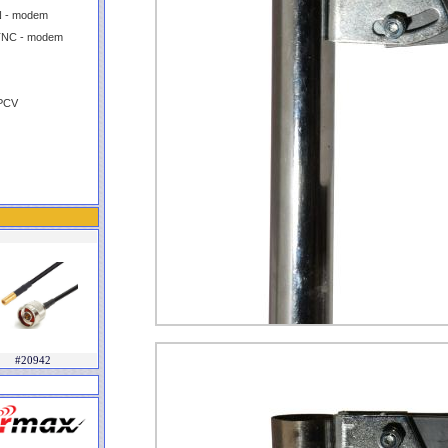
N - modem
TNC - modem
 PCV
#20942