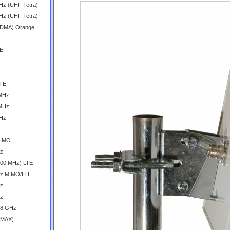
Hz (UHF Tetra)
Hz (UHF Tetra)
CDMA) Orange
TE
LTE
 MHz
 MHz
GHz
MIMO
Hz
600 MHz) LTE
GHz MIMO/LTE
Hz
Hz
.8 GHz
iMAX)