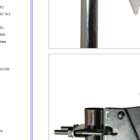
IMO
MO 3x3
IMO
MIMO
nowe
S/GSM
Hz
z