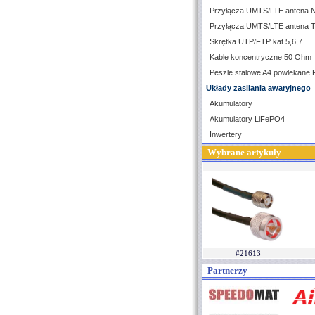
Przyłącza UMTS/LTE antena 
Przyłącza UMTS/LTE antena 
Skrętka UTP/FTP kat.5,6,7
Kable koncentryczne 50 Ohm
Peszle stalowe A4 powlekane
Układy zasilania awaryjnego
Akumulatory
Akumulatory LiFePO4
Inwertery
Wybrane artykuły
#21613
Partnerzy