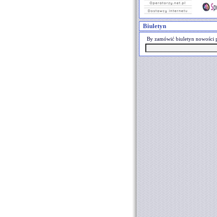
Biuletyn
By zamówić biuletyn nowości p