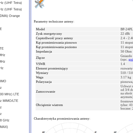
Hz (UHF Tetra)
Hz (UHF Tetra)
CDMA) Orange
Parametry techniczne anteny:
TE
Model
BP-24PL
Zysk energetyczny
22 dBi
Częstotliwość pracy anteny
2.4 - 2.
Kąt promieniowania pionowo
11 stopn
Kąt promieniowania poziomo
11 stopn
LTE
Impedancja
50 Ohm
 MHz
Gniazdo 
Złącze
(opc.
gni
 MHz
VSWR
1.4
GHz
Element promieniujący
rozwarty
Wymiary
510 / 51
Waga
3.17 kg
MIMO
Polaryzacja
pionowa,
Uchwyt m
Hz
od 3/4 d
Zamocowanie
na obrót 
600 MHz) LTE
azymutu)
GHz MIMO/LTE
frontowe
Obciążenie wiatrem
tylne: 4
Hz
boczne: 
Hz
Charakterystyka promieniowania anteny:
.8 GHz
iMAX)