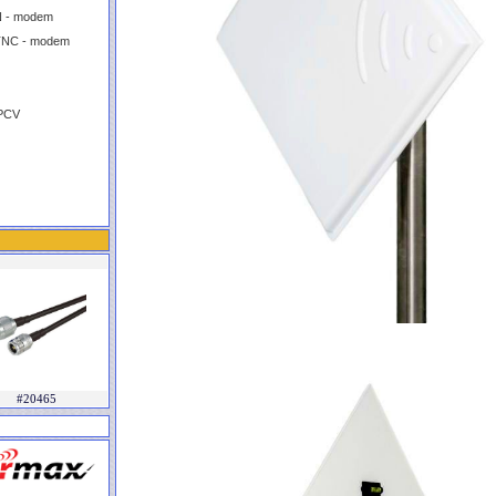
N - modem
TNC - modem
 PCV
#20465