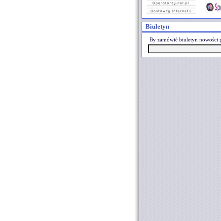
Biuletyn
By zamówić biuletyn nowości p