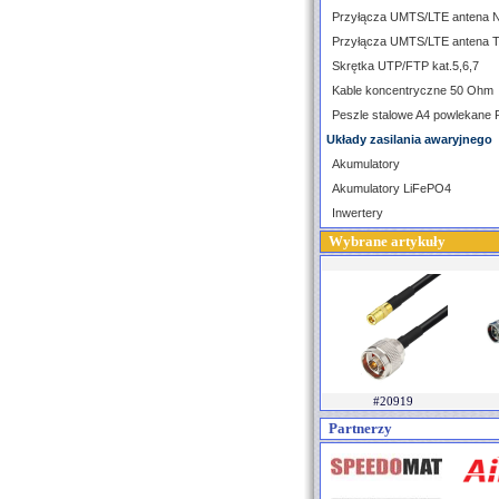
Przyłącza UMTS/LTE antena 
Przyłącza UMTS/LTE antena 
Skrętka UTP/FTP kat.5,6,7
Kable koncentryczne 50 Ohm
Peszle stalowe A4 powlekane
Układy zasilania awaryjnego
Akumulatory
Akumulatory LiFePO4
Inwertery
Wybrane artykuły
#20919
Partnerzy