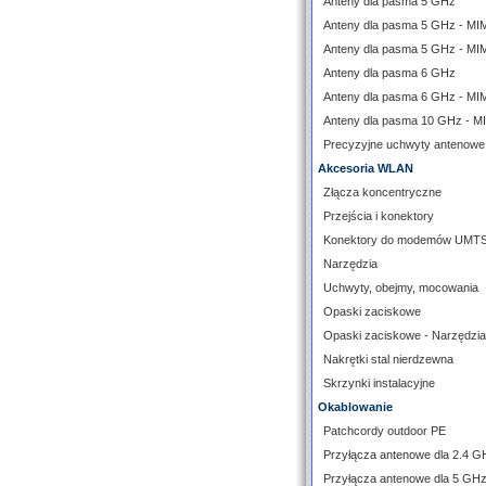
Anteny dla pasma 5 GHz
Anteny dla pasma 5 GHz - M
Anteny dla pasma 5 GHz - MI
Anteny dla pasma 6 GHz
Anteny dla pasma 6 GHz - M
Anteny dla pasma 10 GHz - 
Precyzyjne uchwyty antenowe
Akcesoria WLAN
Złącza koncentryczne
Przejścia i konektory
Konektory do modemów UMT
Narzędzia
Uchwyty, obejmy, mocowania
Opaski zaciskowe
Opaski zaciskowe - Narzędzia
Nakrętki stal nierdzewna
Skrzynki instalacyjne
Okablowanie
Patchcordy outdoor PE
Przyłącza antenowe dla 2.4 G
Przyłącza antenowe dla 5 GH