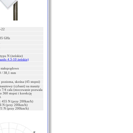
-22
485 GHz
i
i
typu N (żeńskie)
azdo 4.3-10 żeńskie)
 stałoprądowo
0 / 38,1 mm
 pozioma, skośna (45 stopni)
asztowy (cybant) na maszty
o 7/4 cala (mocowanie pozwala
o 360 stopni i korekcję
.
: 455 N (przy 200km/h)
16 N (przy 200km/h)
21 N (przy 200km/h)