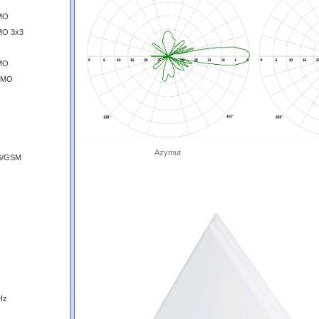
IMO
MO 3x3
IMO
MIMO
Azymut
S/GSM
Hz
z