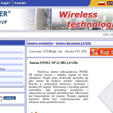
USD: 4,
Katalog produktów
>
Anteny dla pasma 2.4 GHz
Cena netto:
273.00 pln / szt.
Stawka VAT:
23%.
Antena PANEL XP 22 dBi 2,4 GHz
ikaty
Panelowa antena mikropaskowa PANEL
XP oferuje mocny i stabilny sygnał na duże
odległości. Dzięki temu doskonale sprawdza się
jako antena do budowy mostów radiowych.
Pracuje w polaryzacji pionowej, poziomej i
skośnej (45 stopni). Wykonanie z wysokiej jakości
materiałów daje gwarancję szczelności i
odporności na warunki atmosferyczne. Mocowana
jest bezpośrednio do masztu. Posiada regulację
azymutu. Może być wykorzystywana jako
substytut anten parabolicznych.